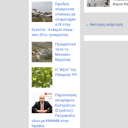
Σφοδρή
Δήμου Βέ
σύγκρουση
νταλίκας με
σταματημέν
← Νεότερη ανάρτηση
α ΙΧ στην
Εγνατία - 4 νεκροί πανω
απο 20 οι τραυματίες
Πραγματικό
τητα το
Μουσείο
Βεργίνας
Η "Αξία" της
Πιπεριάς !!!!!!
Παρουσίαση
υποψήφιου
Ευστράτιου
(Στράτος)
Πετρακόπο
υλου με ΚΙΝΗΜΑ στην
Ημαθία