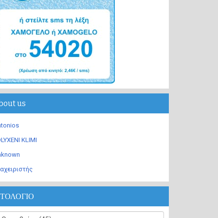
bout us
tonios
LYXENI KLIMI
nknown
αχειριστής
ΣΤΟΛΟΓΙΟ