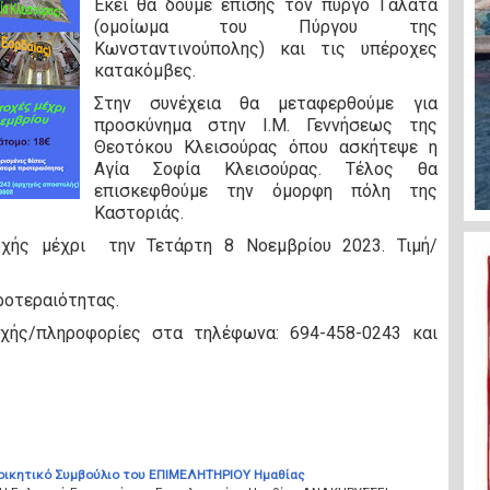
Εκεί θα δούμε επίσης τον πύργο Γαλατά
(ομοίωμα του Πύργου της
Κωνσταντινούπολης) και τις υπέροχες
κατακόμβες.
Στην συνέχεια θα μεταφερθούμε για
προσκύνημα στην Ι.Μ. Γεννήσεως της
Θεοτόκου Κλεισούρας όπου ασκήτεψε η
Αγία Σοφία Κλεισούρας. Τέλος θα
επισκεφθούμε την όμορφη πόλη της
Καστοριάς.
χής μέχρι
την Τετάρτη 8 Νοεμβρίου 2023. Τιμή/
προτεραιότητας.
χής/πληροφορίες στα τηλέφωνα: 694-458-0243 και
ιοικητικό Συμβούλιο του ΕΠΙΜΕΛΗΤΗΡΙΟΥ Ημαθίας