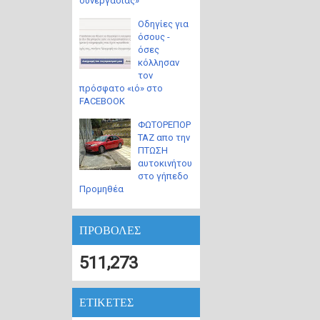
συνεργασίας»
Οδηγίες για
όσους -
όσες
κόλλησαν
τον
πρόσφατο «ιό» στο
FACEBOOK
ΦΩΤΟΡΕΠΟΡ
ΤΑΖ απο την
ΠΤΩΣΗ
αυτοκινήτου
στο γήπεδο
Προμηθέα
ΠΡΟΒΟΛΕΣ
511,273
ΕΤΙΚΕΤΕΣ