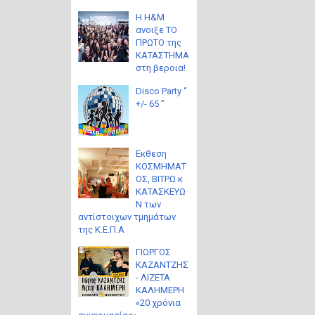
Η H&M
ανοιξε ΤΟ
ΠΡΩΤΟ της
ΚΑΤΑΣΤΗΜΑ
στη βεροια!
Disco Party “
+/- 65 ”
Eκθεση
ΚΟΣΜΗΜΑΤ
ΟΣ, ΒΙΤΡΩ κ
ΚΑΤΑΣΚΕΥΩ
Ν των
αντίστοιχων τμημάτων
της Κ.Ε.Π.Α
ΓΙΩΡΓΟΣ
ΚΑΖΑΝΤΖΗΣ
- ΛΙΖΕΤΑ
ΚΑΛΗΜΕΡΗ
«20 χρόνια