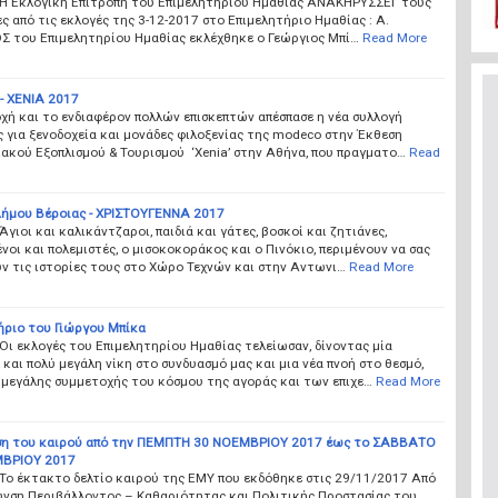
 Η Εκλογική Επιτροπή του Επιμελητηρίου Ημαθίας ΑΝΑΚΗΡΥΣΣΕΙ τους
ς από τις εκλογές της 3-12-2017 στο Επιμελητήριο Ημαθίας : Α.
 του Επιμελητηρίου Ημαθίας εκλέχθηκε ο Γεώργιος Μπί…
Read More
 XENIA 2017
χή και το ενδιαφέρον πολλών επισκεπτών απέσπασε η νέα συλλογή
 για ξενοδοχεία και μονάδες φιλοξενίας της modeco στην Έκθεση
ακού Εξοπλισμού & Τουρισμού ‘Xenia’ στην Αθήνα, που πραγματο…
Read
 Δήμου Βέροιας - ΧΡΙΣΤΟΥΓΕΝΝΑ 2017
Άγιοι και καλικάντζαροι, παιδιά και γάτες, βοσκοί και ζητιάνες,
οι και πολεμιστές, ο μισοκοκοράκος και ο Πινόκιο, περιμένουν να σας
ν τις ιστορίες τους στο Χώρο Τεχνών και στην Αντωνι…
Read More
ήριο του Γιώργου Μπίκα
Οι εκλογές του Επιμελητηρίου Ημαθίας τελείωσαν, δίνοντας μία
και πολύ μεγάλη νίκη στο συνδυασμό μας και μια νέα πνοή στο θεσμό,
 μεγάλης συμμετοχής του κόσμου της αγοράς και των επιχε…
Read More
ση του καιρού από την ΠΕΜΠΤΗ 30 ΝΟΕΜΒΡΙΟΥ 2017 έως το ΣΑΒΒΑΤΟ
ΒΡΙΟΥ 2017
Το έκτακτο δελτίο καιρού της ΕΜΥ που εκδόθηκε στις 29/11/2017 Από
υνση Περιβάλλοντος – Καθαριότητας και Πολιτικής Προστασίας του