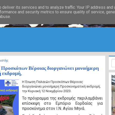
deliver its services and to analyze traffic. Your IP address and
formance and security metrics to ensure quality of service, gen
 abuse.
ιστής
Προσκόπων Βέροιας διοργανώνει μονοήμερη
 εκδρομή,
Η Ένωση Παλαιών Προσκόπων Βέροιας
διοργανώνει
μονοήμερη Προσκυνηματική εκδρομή,
την Κυριακή 12 Νοεμβρίου 2023.
Το πρόγραμμα της εκδρομής περιλαμβάνει
επίσκεψη στο Εμπόριο Εορδαίας για
προσκύνημα στον Ι.Ν. Αγίου Μηνά.