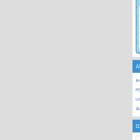
A
An
PO
U
Δι
Ι