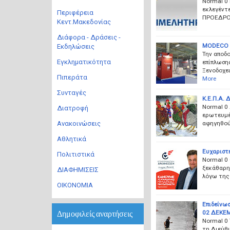
Normal 0
εκλεγέντε
Περιφέρεια
ΠΡΟΕΔΡΟΣ
Κεντ.Μακεδονίας
Διάφορα - Δράσεις -
MODECO -
Εκδηλώσεις
Την αποδο
Εγκληματικότητα
επίπλωσης
Ξενοδοχει
Πιπεράτα
More
Συνταγές
Κ.Ε.Π.Α.
Normal 0 
Διατροφή
ερωτευμέν
αφηγηθού
Ανακοινώσεις
Αθλητικά
Ευχαριστ
Πολιτιστικά
Normal 0 
ξεκάθαρη 
ΔΙΑΦΗΜΙΣΕΙΣ
λόγω της
ΟΙΚΟΝΟΜΙΑ
Επιδείνω
02 ΔΕΚΕΜ
Δημοφιλείς αναρτήσεις
Normal 0 
τη Διεύθ