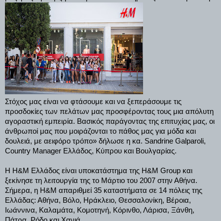
Στόχος μας είναι να φτάσουμε και να ξεπεράσουμε τις
προσδοκίες των πελάτων μας προσφέροντας τους μια απόλυτη
αγοραστική εμπειρία. Βασικός παράγοντας της επιτυχίας μας, οι
άνθρωποί μας που μοιράζονται το πάθος μας για μόδα και
δουλειά, με αειφόρο τρόπο» δήλωσε η κα. Sandrine Galparoli,
Country Manager Ελλάδος, Κύπρου και Βουλγαρίας.
Η Η&Μ Ελλάδος είναι υποκατάστημα της Η&Μ Group και
ξεκίνησε τη λειτουργία της το Μάρτιο του 2007 στην Αθήνα.
Σήμερα, η Η&Μ απαριθμεί 35 καταστήματα σε 14 πόλεις της
Ελλάδας: Αθήνα, Βόλο, Ηράκλειο, Θεσσαλονίκη, Βέροια,
Ιωάννινα, Καλαμάτα, Κομοτηνή, Κόρινθο, Λάρισα, Ξάνθη,
Πάτρα, Ρόδο και Χανιά.