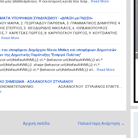
πό μας απελπισμένους. Η οικονομική κρίση που διαρ…
Read More
ΜΑΤΑ ΥΠΟΨΗΦΙΩΝ ΣΥΝΔΥΑΣΜΟΥ - «ΔΡΑΣΗ με ΓΝΩΣΗ»
ΙΝΟΥ ΜΑΡΙΑ, 2. ΓΕΩΡΓΙΑΔΟΥ ΠΑΡΘΕΝΑ, 3. ΓΡΑΜΜΑΤΙΚΟΣ ΔΗΜΗΤΡΗΣ 4.
Σ ΣΤΕΡΓΙΟΣ, 5. ΘΕΟΔΩΡΙΔΗΣ ΝΙΚΟΛΑΟΣ, 6. ΙΟΡΔΑΝΟΠΟΥΛΟΣ
Σ, 7. ΚΑΡΕΤΣΑΣ ΓΙΩΡΓΟΣ, 8. ΚΑΡΥΠΟΓΛΟΥ ΓΙΩΡΓΟΣ, 9. ΚΟΥΤΣΙΑΝΤΗΣ
…
Read More
α του υποψήφιου Δημάρχου Νίκου Μπέκη και υποψήφιων Δημοτικών
 της Δημοτικής Παράταξης ‘’Ενεργοί Πολίτες’’
vior:url(#default#VML);} o\:* {behavior:url(#default#VML);} w\:*
url(#default#VML);} .shape {behavior:url(#default#VML);} v\:*
url(#default#VML);} o\:* {behavior:url(#default#VML);} w\…
Read More
ΙΚΟ ΣΗΜΕΙΩΜΑ - ΑΣΛΑΝΟΓΛΟΥ ΣΤΥΛΙΑΝΟΥ
 0 ΟΝΟΜΑΤΕΠΩΝΥΜΟ: ΑΣΛΑΝΟΓΛΟΥ ΣΤΥΛΙΑΝΟΣ ΕΠΑΓΓΕ…
e
Αρχική σελίδα
Παλαιότερη Ανάρτηση →