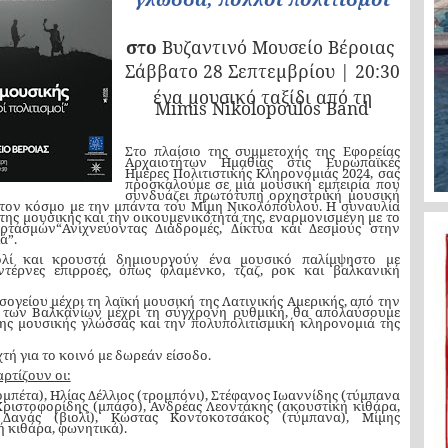
στο
Βυζαντινό Μουσείο Βέροιας
Σάββατο 28 Σεπτεμβρίου | 20:30
ένα μουσικό ταξίδι
από τη
Μ
imis
Nikolopoulos
Band
Στο πλαίσιο της συμμετοχής της Εφορείας
Αρχαιοτήτων Ημαθίας στις Ευρωπαϊκές
Ημέρες Πολιτιστικής Κληρονομιάς 2024, σας
προσκαλούμε σε μια μουσική εμπειρία που
συνδυάζει πρωτότυπη ορχηστρική μουσική
 τον κόσμο με την μπάντα του Μίμη Νικολόπουλου. Η συναυλία
 της μουσικής και την οικουμενικότητά της, εναρμονισμένη με το
ορτασμών
“
Ανιχνεύοντας Διαδρομές, Δίκτυα και Δεσμούς στην
ιά
”
.
ιολί και κρουστά δημιουργούν ένα μουσικό παλίμψηστο με
ντέρνες επιρροές, όπως φλαμένκο, τζαζ, ροκ και βαλκανική
ογείου μέχρι τη λαϊκή μουσική της Λατινικής Αμερικής, από την
 των Βαλκανίων μέχρι τη σύγχρονη ρυθμική, θα απολαύσουμε
της μουσικής γλώσσας και την πολυπολιτισμική κληρονομιά της
τή για το κοινό με δωρεάν είσοδο.
ρτίζουν οι:
μπέτα), Ηλίας Δέλλιος (τρομπόνι), Στέφανος Ιωαννίδης (τύμπανα
ριστοφορίδης (μπάσο), Ανδρέας Λεοντάκης (ακουστική κιθάρα,
 Δανάς (βιολί), Κώστας Κοντοκοτσάκος (τύμπανα), Μίμης
 κιθάρα, φωνητικά).