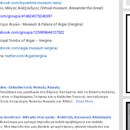
cebook.com/byzantine.museum.veria/
ο, Μέγας Αλέξανδρος (Virtual museum, Alexander the Great)
com/groups/414624375246597
ρο Αιγών - Museum & Palace of Aigai (Vergina)
cebook.com/groups/125909644127522
oyal Tombs of Aigai – Vergina
cebook.com/aigai.museum.vergina/
na:
twitter.com/AigaiVergina
λένη - Εκπαιδευτικός Φυσικής Αγωγής
Γεννήθηκε και μεγάλωσε στη Βέροια. Κατάγεται από τη Βλάστη Κοζάνης.
ς είναι ο Χαράλαμπος Γκόγκας και η Καλλιόπη Γιαννιού, συνταξιούχοι
 Είναι πτυχιούχος Φυσικής Αγωγής και Αθλητ…
Read More
α συνοπτικό - Μέτωπο στην κρίση - Ανάπτυξη, Κοινωνική Αλληλεγγύη
Διανύουμε μια κρίσιμη περίοδο με πολλά προβλήματα και πολλές
ς. Μια περίοδο που μας βρίσκει φτωχότερους, απογοητευμένους και