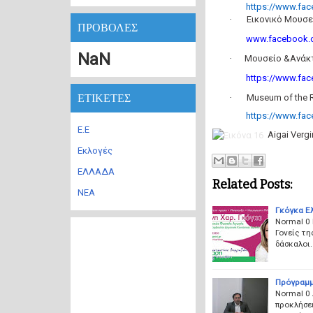
https://www.fa
·
Εικονικό Μουσεί
ΠΡΟΒΟΛΕΣ
www.facebook.
NaN
·
Μουσείο &Ανάκτο
https://www.fa
ΕΤΙΚΕΤΕΣ
·
Museum of the R
https://www.fa
Ε.Ε
Aigai Vergi
Εκλογές
ΕΛΛΑΔΑ
Related Posts:
ΝΕΑ
Γκόγκα Ε
Normal 0 
Γονείς τη
δάσκαλοι.
Πρόγραμμ
Normal 0 
προκλήσει