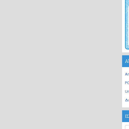
A
An
PO
U
Δι
Ι