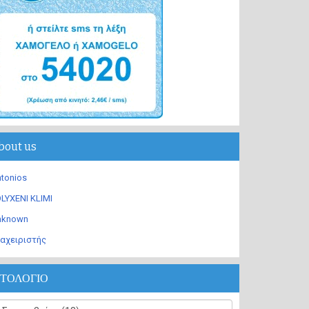
bout us
tonios
LYXENI KLIMI
nknown
αχειριστής
ΣΤΟΛΟΓΙΟ