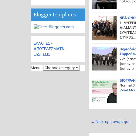
πολλούς α
Blogger templates
ΝΕΑ ΟΝΟ
1. ΑΥΓΕΡ
ΔΙΑΜΑΝΤΗ
ΕΥΑΓΓΕΛΟ
ΣΠΥΡΟΣ,
ΕΚΛΟΓΕΣ -
ΑΠΟΤΕΛΕΣΜΑΤΑ -
Περιοδεί
ΕΙΔΗΣΕΙΣ
Συμβούλων
v\:* {beha
{behavior:
Menu :
{behavior:
ΒΙΟΓΡΑΦ
Normal
Read Mor
← Νεότερη ανάρτηση