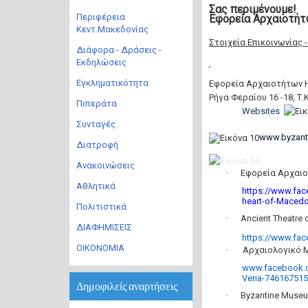
Σας περιμένουμε
!
Περιφέρεια
Εφορεία Αρχαιοτήτ
Κεντ.Μακεδονίας
Στοιχεία Επικοινωνίας
Διάφορα - Δράσεις -
Εκδηλώσεις
Εγκληματικότητα
Εφορεία Αρχαιοτήτων 
Ρήγα Φεραίου 16 -18, Τ.
Πιπεράτα
Websites
Συνταγές
www.byzanti
Διατροφή
Ανακοινώσεις
·
Εφορεία Αρχαι
Αθλητικά
https://www.fac
heart-of-Maced
Πολιτιστικά
·
Ancient Theatre 
ΔΙΑΦΗΜΙΣΕΙΣ
https://www.fa
ΟΙΚΟΝΟΜΙΑ
·
Αρχαιολογικό Μ
www.facebook.c
Veria-74616751
Δημοφιλείς αναρτήσεις
·
Byzantine Museu