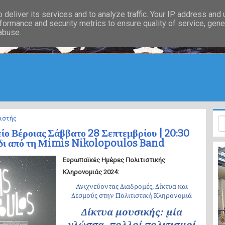
deliver its services and to analyze traffic. Your IP address and
formance and security metrics to ensure quality of service, gen
 abuse.
ιστής
ίο Βέροιας Σάββατο 28 Σεπτεμβρίου | 20:30
ίδι από τη Μimis Nikolopoulos Band
Ευρωπαϊκές Ημέρες Πολιτιστικής
Κληρονομιάς 2024:
Ανιχνεύοντας Διαδρομές, Δίκτυα και
Δεσμούς στην Πολιτιστική Κληρονομιά
Δίκτυα μουσικής: μία
γλώσσα, πολλοί πολιτισμοί