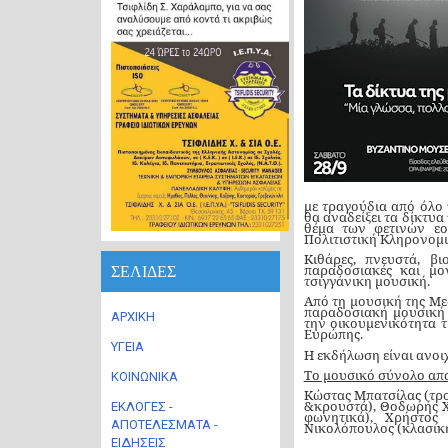
με τραγούδια από όλο
θα αναδείξει τα δίκτυα
θέμα των φετινών ε
Πολιτιστική Κληρονομ
Κιθάρες, πνευστά, β
παραδοσιακές και μο
ΣΕΛΙΔΕΣ
τσιγγάνικη μουσική.
Από τη μουσική της Μεσ
παραδοσιακή μουσική
ΑΡΧΙΚΗ
την οικουμενικότητα 
Ευρώπης.
ΥΓΕΙΑ
Η εκδήλωση είναι ανοιχ
Το μουσικό σύνολο απα
ΚΟΙΝΩΝΙΚΑ
Κώστας Μπατσίλας (τρο
&κρουστά), Θοδωρής Χ
ΕΚΛΟΓΕΣ -
φωνητικά), Χρήστος
ΑΠΟΤΕΛΕΣΜΑΤΑ -
Νικολόπουλος (κλασική
ΕΙΔΗΣΕΙΣ