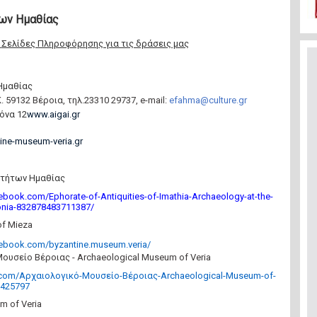
ων Ημαθίας
-
Σελίδες Πληροφόρησης για τις δράσεις μας
Ημαθίας
Κ. 59132 Βέροια, τηλ.23310 29737,
e
-
mail
:
efahma
@
culture
.
gr
www.aigai.gr
ne-museum-veria.gr
οτήτων Ημαθίας
ebook.com/Ephorate-of-Antiquities-of-Imathia-Archaeology-at-the-
onia-832878483711387/
of Mieza
cebook.com/byzantine.museum.veria/
ουσείο Βέροιας - Archaeological Museum of Veria
om/Αρχαιολογικό-Μουσείο-Βέροιας-Archaeological-Museum-of-
5425797
m of Veria