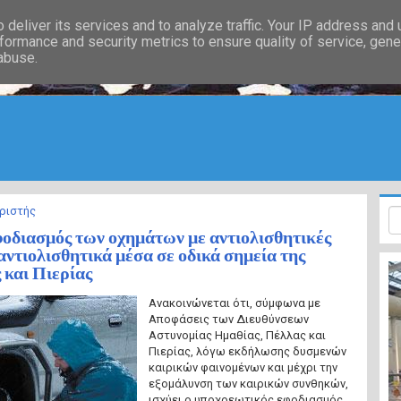
deliver its services and to analyze traffic. Your IP address and
formance and security metrics to ensure quality of service, gen
 abuse.
ριστής
οδιασμός των οχημάτων με αντιολισθητικές
αντιολισθητικά μέσα σε οδικά σημεία της
 και Πιερίας
Ανακοινώνεται ότι, σύμφωνα με
Αποφάσεις των Διευθύνσεων
Αστυνομίας Ημαθίας, Πέλλας και
Πιερίας, λόγω εκδήλωσης δυσμενών
καιρικών φαινομένων και μέχρι την
εξομάλυνση των καιρικών συνθηκών,
ισχύει ο υποχρεωτικός εφοδιασμός