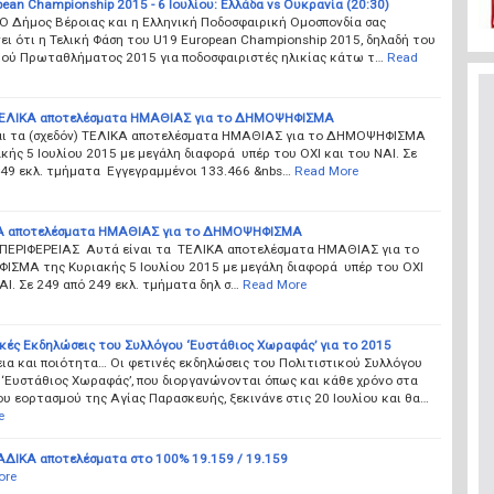
ean Championship 2015 - 6 Ιουλίου: Ελλάδα vs Ουκρανία (20:30)
Ο Δήμος Βέροιας και η Ελληνική Ποδοσφαιρική Ομοσπονδία σας
ι ότι η Τελική Φάση του U19 European Championship 2015, δηλαδή του
ού Πρωταθλήματος 2015 για ποδοσφαιριστές ηλικίας κάτω τ…
Read
ΤΕΛΙΚΑ αποτελέσματα ΗΜΑΘΙΑΣ για το ΔΗΜΟΨΗΦΙΣΜΑ
αι τα (σχεδόν) ΤΕΛΙΚΑ αποτελέσματα ΗΜΑΘΙΑΣ για το ΔΗΜΟΨΗΦΙΣΜΑ
κής 5 Ιουλίου 2015 με μεγάλη διαφορά υπέρ του ΟΧΙ και του ΝΑΙ. Σε
249 εκλ. τμήματα Εγγεγραμμένοι 133.466 &nbs…
Read More
Α αποτελέσματα ΗΜΑΘΙΑΣ για το ΔΗΜΟΨΗΦΙΣΜΑ
 ΠΕΡΙΦΕΡΕΙΑΣ Αυτά είναι τα ΤΕΛΙΚΑ αποτελέσματα ΗΜΑΘΙΑΣ για το
ΣΜΑ της Κυριακής 5 Ιουλίου 2015 με μεγάλη διαφορά υπέρ του ΟΧΙ
ΑΙ. Σε 249 από 249 εκλ. τμήματα δηλ σ…
Read More
κές Εκδηλώσεις του Συλλόγου ‘Ευστάθιος Χωραφάς’ για το 2015
ια και ποιότητα… Οι φετινές εκδηλώσεις του Πολιτιστικού Συλλόγου
‘Ευστάθιος Χωραφάς’, που διοργανώνονται όπως και κάθε χρόνο στα
ου εορτασμού της Αγίας Παρασκευής, ξεκινάνε στις 20 Ιουλίου και θα…
e
ΙΚΑ αποτελέσματα στο 100% 19.159 / 19.159
ore