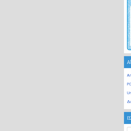
A
An
PO
U
Δι
Ι