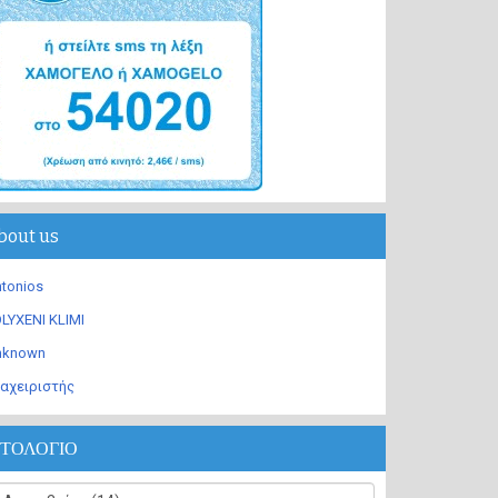
bout us
tonios
LYXENI KLIMI
nknown
αχειριστής
ΣΤΟΛΟΓΙΟ