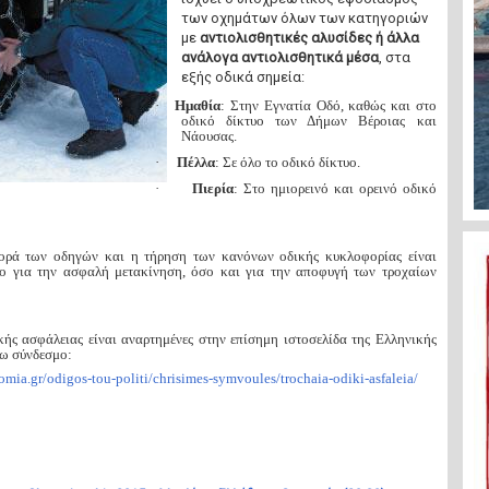
των οχημάτων όλων των κατηγοριών
με
αντιολισθητικές αλυσίδες ή άλλα
ανάλογα αντιολισθητικά μέσα
, στα
εξής οδικά σημεία:
·
Ημαθία
: Στην Εγνατία Οδό, καθώς και στο
οδικό δίκτυο των Δήμων Βέροιας και
Νάουσας.
·
Πέλλα
: Σε όλο το οδικό δίκτυο.
·
Πιερία
: Στο ημιορεινό και ορεινό οδικό
ορά των οδηγών και η τήρηση των κανόνων οδικής κυκλοφορίας είναι
σο για την ασφαλή μετακίνηση, όσο και για την αποφυγή των τροχαίων
κής ασφάλειας είναι αναρτημένες στην επίσημη ιστοσελίδα της Ελληνικής
ω σύνδεσμο:
omia.gr/odigos-tou-politi/chrisimes-symvoules/trochaia-odiki-asfaleia/