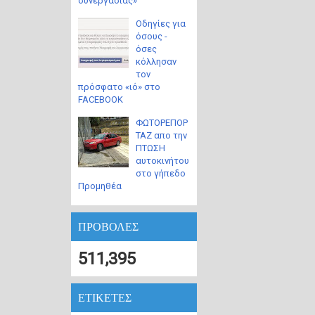
συνεργασίας»
Οδηγίες για
όσους -
όσες
κόλλησαν
τον
πρόσφατο «ιό» στο
FACEBOOK
ΦΩΤΟΡΕΠΟΡ
ΤΑΖ απο την
ΠΤΩΣΗ
αυτοκινήτου
στο γήπεδο
Προμηθέα
ΠΡΟΒΟΛΕΣ
511,395
ΕΤΙΚΕΤΕΣ