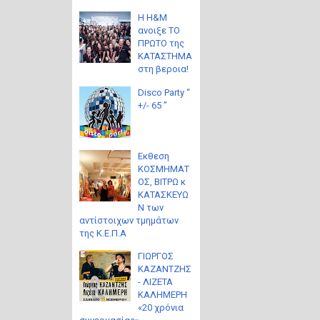
Η H&M
ανοιξε ΤΟ
ΠΡΩΤΟ της
ΚΑΤΑΣΤΗΜΑ
στη βεροια!
Disco Party “
+/- 65 ”
Eκθεση
ΚΟΣΜΗΜΑΤ
ΟΣ, ΒΙΤΡΩ κ
ΚΑΤΑΣΚΕΥΩ
Ν των
αντίστοιχων τμημάτων
της Κ.Ε.Π.Α
ΓΙΩΡΓΟΣ
ΚΑΖΑΝΤΖΗΣ
- ΛΙΖΕΤΑ
ΚΑΛΗΜΕΡΗ
«20 χρόνια