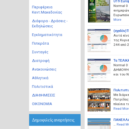
U19 Europ
Normal 0 
Περιφέρεια
ενημερώνε
Κεντ.Μακεδονίας
Ευρωπαϊκ
More
Διάφορα - Δράσεις -
Εκδηλώσεις
(σχεδόν)
Εγκληματικότητα
Αυτά είν
της Κυρια
Πιπεράτα
244 από 
Συνταγές
Τα ΤΕΛΙΚ
Διατροφή
Normal 0
Ανακοινώσεις
ΔΗΜΟΨΗΦΙ
και του Ν
Αθλητικά
Πολιτιστικά
Πολιτιστι
Με διάρκε
ΔΙΑΦΗΜΙΣΕΙΣ
Πατρίδας 
ΟΙΚΟΝΟΜΙΑ
πλαίσια τ
Read Mor
Δημοφιλείς αναρτήσεις
ΠΑΝΕΛΛΑΔ
…
Read M