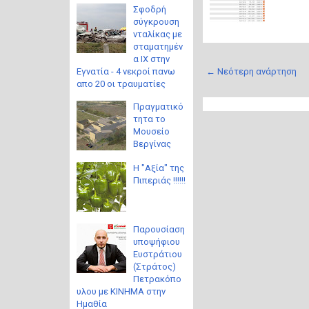
Σφοδρή
σύγκρουση
νταλίκας με
σταματημέν
α ΙΧ στην
← Νεότερη ανάρτηση
Εγνατία - 4 νεκροί πανω
απο 20 οι τραυματίες
Πραγματικό
τητα το
Μουσείο
Βεργίνας
Η "Αξία" της
Πιπεριάς !!!!!!
Παρουσίαση
υποψήφιου
Ευστράτιου
(Στράτος)
Πετρακόπο
υλου με ΚΙΝΗΜΑ στην
Ημαθία