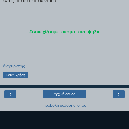
εντός του αστικού κέντρου
#συνεχίζουμε_ακόμα_πιο_ψηλά
Διαχειριστής
Κοινή χρήση
‹
›
Αρχική σελίδα
Προβολή έκδοσης ιστού