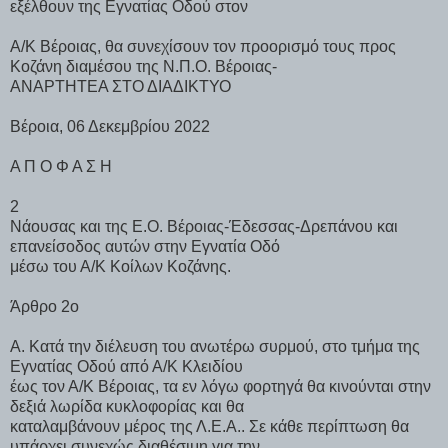
εξέλθουν της Εγνατίας Οδού στον
Α/Κ Βέροιας, θα συνεχίσουν τον προορισμό τους προς
Κοζάνη διαμέσου της Ν.Π.Ο. Βέροιας-
ANAΡΤΗΤΕΑ ΣΤΟ ΔΙΑΔΙΚΤΥΟ
Βέροια, 06 Δεκεμβρίου 2022
Α Π Ο Φ Α Σ Η
2
Νάουσας και της Ε.Ο. Βέροιας-Έδεσσας-Δρεπάνου και
επανείσοδος αυτών στην Εγνατία Οδό
μέσω του Α/Κ Κοίλων Κοζάνης.
Άρθρο 2ο
Α. Κατά την διέλευση του ανωτέρω συρμού, στο τμήμα της
Εγνατίας Οδού από Α/Κ Κλειδίου
έως τον Α/Κ Βέροιας, τα εν λόγω φορτηγά θα κινούνται στην
δεξιά λωρίδα κυκλοφορίας και θα
καταλαμβάνουν μέρος της Λ.Ε.Α.. Σε κάθε περίπτωση θα
υπάρχει συνεχώς διαθέσιμη για την