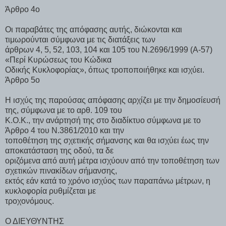
Άρθρο 4ο
Οι παραβάτες της απόφασης αυτής, διώκονται και
τιμωρούνται σύμφωνα με τις διατάξεις των
άρθρων 4, 5, 52, 103, 104 και 105 του Ν.2696/1999 (Α-57)
«Περί Κυρώσεως του Κώδικα
Οδικής Κυκλοφορίας», όπως τροποποιήθηκε και ισχύει.
Άρθρο 5ο
Η ισχύς της παρούσας απόφασης αρχίζει με την δημοσίευσή
της, σύμφωνα με το αρθ. 109 του
Κ.Ο.Κ., την ανάρτησή της στο διαδίκτυο σύμφωνα με το
Άρθρο 4 του Ν.3861/2010 και την
τοποθέτηση της σχετικής σήμανσης και θα ισχύει έως την
αποκατάσταση της οδού, τα δε
οριζόμενα από αυτή μέτρα ισχύουν από την τοποθέτηση των
σχετικών πινακίδων σήμανσης,
εκτός εάν κατά το χρόνο ισχύος των παραπάνω μέτρων, η
κυκλοφορία ρυθμίζεται με
τροχονόμους.
Ο ΔΙΕΥΘΥΝΤΗΣ