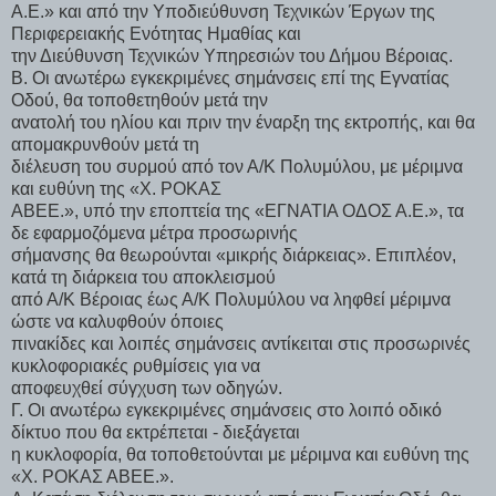
Α.Ε.» και από την Υποδιεύθυνση Τεχνικών Έργων της
Περιφερειακής Ενότητας Ημαθίας και
την Διεύθυνση Τεχνικών Υπηρεσιών του Δήμου Βέροιας.
Β. Οι ανωτέρω εγκεκριμένες σημάνσεις επί της Εγνατίας
Οδού, θα τοποθετηθούν μετά την
ανατολή του ηλίου και πριν την έναρξη της εκτροπής, και θα
απομακρυνθούν μετά τη
διέλευση του συρμού από τον Α/Κ Πολυμύλου, με μέριμνα
και ευθύνη της «Χ. ΡΟΚΑΣ
ΑΒΕΕ.», υπό την εποπτεία της «ΕΓΝΑΤΙΑ ΟΔΟΣ Α.Ε.», τα
δε εφαρμοζόμενα μέτρα προσωρινής
σήμανσης θα θεωρούνται «μικρής διάρκειας». Επιπλέον,
κατά τη διάρκεια του αποκλεισμού
από Α/Κ Βέροιας έως Α/Κ Πολυμύλου να ληφθεί μέριμνα
ώστε να καλυφθούν όποιες
πινακίδες και λοιπές σημάνσεις αντίκειται στις προσωρινές
κυκλοφοριακές ρυθμίσεις για να
αποφευχθεί σύγχυση των οδηγών.
Γ. Οι ανωτέρω εγκεκριμένες σημάνσεις στο λοιπό οδικό
δίκτυο που θα εκτρέπεται - διεξάγεται
η κυκλοφορία, θα τοποθετούνται με μέριμνα και ευθύνη της
«Χ. ΡΟΚΑΣ ΑΒΕΕ.».