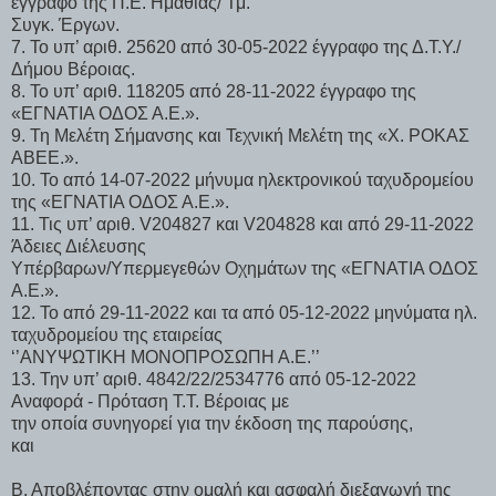
έγγραφο της Π.Ε. Ημαθίας/ Τμ.
Συγκ. Έργων.
7. Το υπ’ αριθ. 25620 από 30-05-2022 έγγραφο της Δ.Τ.Υ./
Δήμου Βέροιας.
8. Το υπ’ αριθ. 118205 από 28-11-2022 έγγραφο της
«ΕΓΝΑΤΙΑ ΟΔΟΣ Α.Ε.».
9. Τη Μελέτη Σήμανσης και Τεχνική Μελέτη της «Χ. ΡΟΚΑΣ
ΑΒΕΕ.».
10. Το από 14-07-2022 μήνυμα ηλεκτρονικού ταχυδρομείου
της «ΕΓΝΑΤΙΑ ΟΔΟΣ Α.Ε.».
11. Τις υπ’ αριθ. V204827 και V204828 και από 29-11-2022
Άδειες Διέλευσης
Υπέρβαρων/Υπερμεγεθών Οχημάτων της «ΕΓΝΑΤΙΑ ΟΔΟΣ
Α.Ε.».
12. Το από 29-11-2022 και τα από 05-12-2022 μηνύματα ηλ.
ταχυδρομείου της εταιρείας
‘’ΑΝΥΨΩΤΙΚΗ ΜΟΝΟΠΡΟΣΩΠΗ Α.Ε.’’
13. Την υπ’ αριθ. 4842/22/2534776 από 05-12-2022
Αναφορά - Πρόταση Τ.Τ. Βέροιας με
την οποία συνηγορεί για την έκδοση της παρούσης,
και
Β. Αποβλέποντας στην ομαλή και ασφαλή διεξαγωγή της