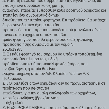
Δ. Κατά τη διέλευση του συρμού από την Εγνατία Οδό, θα
υπάρχει ένα συνοδευτικό όχημα της
αναδόχου εταιρείας έμπροσθεν κάθε φορτηγού οχήματος και
επιπλέον ένα συνοδευτικό όχημα
όπισθεν του τελευταίου φορτηγού. Επιπρόσθετα, θα υπάρχει
έτερο συνοδευτικό όχημα που θα
προπορεύεται του πρώτου συνοδευτικού (συνολικά πέντε
συνοδευτικά οχήματα σε κάθε κομβόι
τριών φορτηγών, που θα φέρουν συσκευές φωτεινής
προειδοποίησης σύμφωνα με τον νόμο Ν.
2518/1997.
Ε. Σε κάθε φορτηγό του συρμού θα υπάρχει τοποθετημένη
στην οπίσθια πλευρά του, ειδική
πρόσθετη συσκευή πορτοκαλί φωτός (φάρος που
αναβοσβήνει), η οποία θα είναι
ενεργοποιημένη από τον Α/Κ Κλειδίου έως τον Α/Κ
Πολυμύλου.
ΣΤ. Οι διελεύσεις των οχημάτων δεν θα πραγματοποιηθεί σε
περίπτωση που υφίστανται
επικίνδυνες, για την ομαλή κυκλοφορία των οχημάτων,
καιρικές συνθήκες (βροχόπτωση,
ομίχλη κλπ).
Ζ. Η «Χ. ΡΟΚΑΣ ΑΒΕΕ.», υποχρεούται, καθ’ όλη τη διάρκεια