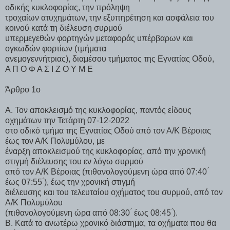
οδικής κυκλοφορίας, την πρόληψη
τροχαίων ατυχημάτων, την εξυπηρέτηση και ασφάλεια του
κοινού κατά τη διέλευση συρμού
υπερμεγεθών φορτηγών μεταφοράς υπέρβαρων και
ογκωδών φορτίων (τμήματα
ανεμογεννήτριας), διαμέσου τμήματος της Εγνατίας Οδού,
Α Π Ο Φ Α Σ Ι Ζ Ο Υ Μ Ε
Άρθρο 1ο
Α. Τον αποκλεισμό της κυκλοφορίας, παντός είδους
οχημάτων την Τετάρτη 07-12-2022
στο οδικό τμήμα της Εγνατίας Οδού από τον Α/Κ Βέροιας
έως τον Α/Κ Πολυμύλου, με
έναρξη αποκλεισμού της κυκλοφορίας, από την χρονική
στιγμή διέλευσης του εν λόγω συρμού
από τον Α/Κ Βέροιας (πιθανολογούμενη ώρα από 07:40 ́
έως 07:55 ́), έως την χρονική στιγμή
διέλευσης και του τελευταίου οχήματος του συρμού, από τον
Α/Κ Πολυμύλου
(πιθανολογούμενη ώρα από 08:30 ́ έως 08:45 ́).
Β. Κατά το ανωτέρω χρονικό διάστημα, τα οχήματα που θα