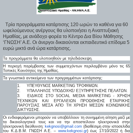
Τρία προγράμματα κατάρτισης 120 ωρών το καθένα για 60
ωφελούμενους ανέργους θα υλοποιήσει η Αναπτυξιακή
Ημαθίας, με ανάδοχο φορέα το Κέντρο Δια Βίου Μάθησης
‘ΓΝΩΣΗ’ Α.Ε. Οι άνεργοι δικαιούνται εκπαιδευτικό επίδομα 5
ευρώ μικτό ανά ώρα κατάρτισης.
Τα προγράμματα θα υλοποιηθούν με τηλεδιάσκεψη.
Η περιοχή παρέμβασης των συμμετεχόντων περιλαμβάνει μόνο τις 65
Τοπικές Κοινότητες της Ημαθίας.
Τα γνωστικά αντικείμενα των προγραμμάτων κατάρτισης:
1.
ΥΠΕΥΘΥΝΟΣ MARKETING ΤΡΟΦΙΜΩΝ.
2.
ΥΠΑΛΛΗΛΟΣ ΥΠΟΔΟΧΗΣ/ ΕΞΥΠΗΡΕΤΗΣΗΣ ΠΕΛΑΤΩΝ.
3.
ΕΙΔΙΚΟΣ ΣΤΟ SOCIAL MEDIA MARKETING - ΧΡΗΣΗ
ΤΕΧΝΙΚΩΝ ΚΑΙ ΕΡΓΑΛΕΙΩΝ ΠΡΟΩΘΗΣΗΣ ΕΤΑΙΡΙΚΗΣ
ΠΑΡΟΥΣΙΑΣ ΜΕΣΑ ΑΠΟ ΤΗ ΧΡΗΣΗ ΜΕΣΩΝ ΚΟΙΝΩΝΙΚΗΣ
ΔΙΚΤΥΩΣΗΣ.
Οι ενδιαφερόμενοι μπορούν να υποβάλλουν τη συνημμένη αίτηση μαζί με
τα δικαιολογητικά τους και να την αποστείλουν ηλεκτρονικά στην
ηλεκτρονική διεύθυνση:
kekgnosi@gmail.com
(διαθέσιμη στην ιστοσελίδα
του Κ.Δ.Β.Μ. ΓΝΩΣΗ Α.Ε. –
www.kekgnosi.gr
) έως 17/10/2022 ή δια