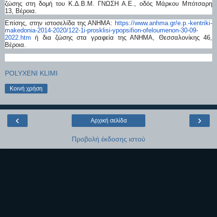
ζώσης στη δομή του Κ.Δ.Β.Μ. ΓΝΩΣΗ Α.Ε., οδός Μάρκου Μπότσαρη
13, Βέροια.
Επίσης, στην ιστοσελίδα της ΑΝΗΜΑ:
https://www.anhma.gr/e.p.-
kentriki-
makedonia-2014-2020/
122-1i-prosklisi-ypopsifion-
ofeloumenon-30-09-
2022.htm
ή δια ζώσης στα γραφεία της ΑΝΗΜΑ, Θεσσαλονίκης 46,
Βέροια.
POLYXENI KLIMI
Κοινή χρήση
‹
›
Αρχική σελίδα
Προβολή έκδοσης ιστού