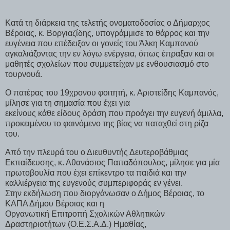
Κατά τη διάρκεια της τελετής ονοματοδοσίας ο Δήμαρχος
Βέροιας, κ. Βοργιαζίδης, υπογράμμισε το θάρρος και την
ευγένεια που επέδειξαν οι γονείς του Άλκη Καμπανού
αγκαλιάζοντας την εν λόγω ενέργεια, όπως έπραξαν και οι
μαθητές σχολείων που συμμετείχαν με ενθουσιασμό στο
τουρνουά.
Ο πατέρας του 19χρονου φοιτητή, κ. Αριστείδης Καμπανός,
μίλησε για τη σημασία που έχει για
εκείνους κάθε είδους δράση που προάγει την ευγενή άμιλλα,
προκειμένου το φαινόμενο της βίας να παταχθεί στη ρίζα
του.
Από την πλευρά του ο Διευθυντής Δευτεροβάθμιας
Εκπαίδευσης, κ. Αθανάσιος Παπαδόπουλος, μίλησε για μία
πρωτοβουλία που έχει επίκεντρο τα παιδιά και την
καλλιέργεια της ευγενούς συμπεριφοράς εν γένει.
Στην εκδήλωση που διοργάνωσαν ο Δήμος Βέροιας, το
ΚΑΠΑ Δήμου Βέροιας και η
Οργανωτική Επιτροπή Σχολικών Αθλητικών
Δραστηριοτήτων (Ο.Ε.Σ.Α.Δ.) Ημαθίας,