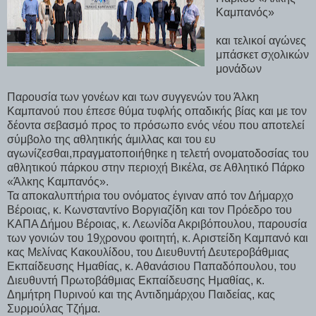
Καμπανός»
και τελικοί αγώνες
μπάσκετ σχολικών
μονάδων
Παρουσία των γονέων και των συγγενών του Άλκη
Καμπανού που έπεσε θύμα τυφλής οπαδικής βίας και με τον
δέοντα σεβασμό προς το πρόσωπο ενός νέου που αποτελεί
σύμβολο της αθλητικής άμιλλας και του ευ
αγωνίζεσθαι,πραγματοποιήθηκε η τελετή ονοματοδοσίας του
αθλητικού πάρκου στην περιοχή Βικέλα, σε Αθλητικό Πάρκο
«Άλκης Καμπανός».
Τα αποκαλυπτήρια του ονόματος έγιναν από τον Δήμαρχο
Βέροιας, κ. Κωνσταντίνο Βοργιαζίδη και τον Πρόεδρο του
ΚΑΠΑ Δήμου Βέροιας, κ. Λεωνίδα Ακριβόπουλου, παρουσία
των γονιών του 19χρονου φοιτητή, κ. Αριστείδη Καμπανό και
κας Μελίνας Κακουλίδου, του Διευθυντή Δευτεροβάθμιας
Εκπαίδευσης Ημαθίας, κ. Αθανάσιου Παπαδόπουλου, του
Διευθυντή Πρωτοβάθμιας Εκπαίδευσης Ημαθίας, κ.
Δημήτρη Πυρινού και της Αντιδημάρχου Παιδείας, κας
Συρμούλας Τζήμα.