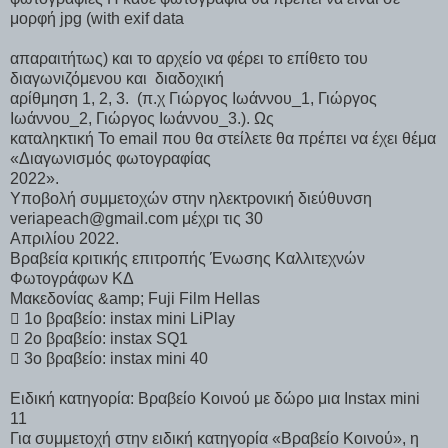
μορφή jpg (with exif data
απαραιτήτως) και το αρχείο να φέρει το επίθετο του
διαγωνιζόμενου και διαδοχική
αρίθμηση 1, 2, 3. (π.χ Γιώργος Ιωάννου_1, Γιώργος
Ιωάννου_2, Γιώργος Ιωάννου_3.). Ως
καταληκτική To email που θα στείλετε θα πρέπει να έχει θέμα
«Διαγωνισμός φωτογραφίας
2022».
Υποβολή συμμετοχών στην ηλεκτρονική διεύθυνση
veriapeach@gmail.com μέχρι τις 30
Απριλίου 2022.
Βραβεία κριτικής επιτροπής Ένωσης Καλλιτεχνών
Φωτογράφων ΚΔ
Μακεδονίας &amp; Fuji Film Hellas
 1o βραβείο: instax mini LiPlay
 2ο βραβείο: instax SQ1
 3ο βραβείο: instax mini 40
Ειδική κατηγορία: Βραβείο Κοινού με δώρο μια Instax mini
11
Για συμμετοχή στην ειδική κατηγορία «Βραβείο Κοινού», η