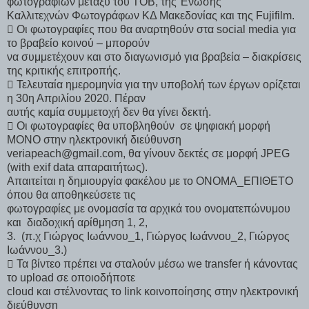
φωτογραφιών μεταξύ του ΤΟΒ, της Ένωσης
Καλλιτεχνών Φωτογράφων ΚΔ Μακεδονίας και της Fujifilm.
 Οι φωτογραφίες που θα αναρτηθούν στα social media για
το βραβείο κοινού – μπορούν
να συμμετέχουν και στο διαγωνισμό για βραβεία – διακρίσεις
της κριτικής επιτροπής.
 Τελευταία ημερομηνία για την υποβολή των έργων ορίζεται
η 30η Απριλίου 2020. Πέραν
αυτής καμία συμμετοχή δεν θα γίνει δεκτή.
 Οι φωτογραφίες θα υποβληθούν σε ψηφιακή μορφή
ΜΟΝΟ στην ηλεκτρονική διεύθυνση
veriapeach@gmail.com, θα γίνουν δεκτές σε μορφή JPEG
(with exif data απαραιτήτως).
Απαιτείται η δημιουργία φακέλου με το ΟΝΟΜΑ_ΕΠΙΘΕΤΟ
όπου θα αποθηκεύσετε τις
φωτογραφίες με ονομασία τα αρχικά του ονοματεπώνυμου
και διαδοχική αρίθμηση 1, 2,
3. (π.χ Γιώργος Ιωάννου_1, Γιώργος Ιωάννου_2, Γιώργος
Ιωάννου_3.)
 Τα βίντεο πρέπει να σταλούν μέσω we transfer ή κάνοντας
το upload σε οποιοδήποτε
cloud και στέλνοντας το link κοινοποίησης στην ηλεκτρονική
διεύθυνση