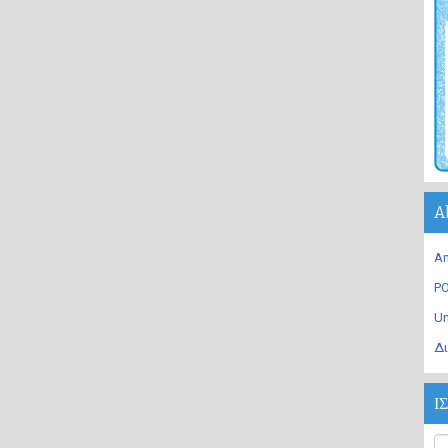
A
An
PO
U
Δι
Ι