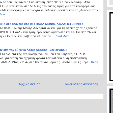
δώρο που μας κάνει η Ευρωπαϊκή Επιτροπή για το καλοκαίρι! Από
 ΕΕ μειώνει πάνω από 50% τις ανώτατες τιμές για την τηλεφόρτωση
!Με ποδοσφαιρική ορολογία, οι ποδοσφαιρόφιλοι που ταξιδεύουν στην
More
ύθια στο ασανσέρ στο ΦΕΣΤΙΒΑΛ ΜΟΝΗΣ ΛΑΖΑΡΙΣΤΩΝ 2014
Το Φεστιβάλ της Μονής Λαζαριστών και για τη φετινή χρονιά ξεκινάει
ΚΡΟ ΦΕΣΤΙΒΑΛ», ένα τριήμερο αφιερωμένο στα παιδιά. Πέμπτη 26 και
 27 Ιουνίου και Σάββατο 28 Ιουνίου …
Read More
ς από την Εύξεινο Λέσχη Βέροιας - 9ος ΧΡΟΝΟΣ
Στα πλαίσια της αναβίωσης του εθίμου του Κλήδονα, η Ε. Λ. Β.
ει για ένατη συνεχόμενη χρονιά την καλοκαιρινή πολιτιστική
 «ΚΛΗΔΟΝΑΣ 2014», στο Κομνήνιο Βέροιας - σο Κουμανίτς μερέ…
Read
Αρχική σελίδα
Παλαιότερη Ανάρτηση →