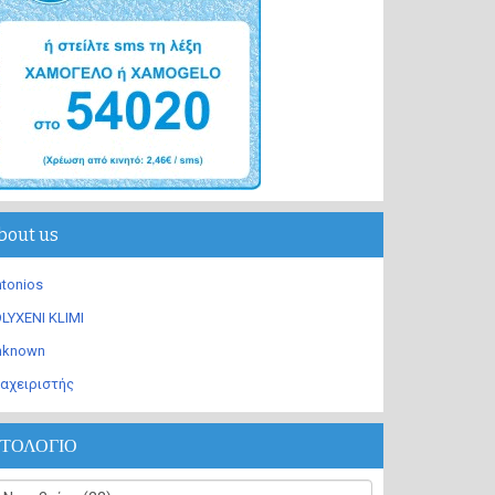
bout us
tonios
LYXENI KLIMI
nknown
αχειριστής
ΣΤΟΛΟΓΙΟ