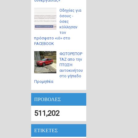
συνεργασίας»
Οδηγίες για
όσους -
όσες
κόλλησαν
τον
πρόσφατο «ιό» στο
FACEBOOK
ΦΩΤΟΡΕΠΟΡ
ΤΑΖ απο την
ΠΤΩΣΗ
αυτοκινήτου
στο γήπεδο
Προμηθέα
ΠΡΟΒΟΛΕΣ
511,202
ΕΤΙΚΕΤΕΣ