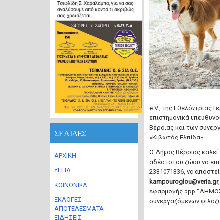
e.V., της Εθελόντριας 
επιστημονικά υπεύθυνο
Βέροιας και των συνερ
ΣΕΛΙΔΕΣ
«Κιβωτός Ελπίδα».
Ο Δήμος Βέροιας καλεί
ΑΡΧΙΚΗ
αδέσποτου ζώου να επι
ΥΓΕΙΑ
2331071336, να αποστε
kampouroglou@veria.gr
ΚΟΙΝΩΝΙΚΑ
εφαρμογής app “ΔΗΜΟΣ 
ΕΚΛΟΓΕΣ -
συνεργαζόμενων φιλοζ
ΑΠΟΤΕΛΕΣΜΑΤΑ -
ΕΙΔΗΣΕΙΣ