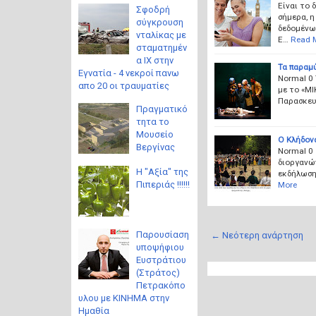
Είναι το 
Σφοδρή
σήμερα, η
σύγκρουση
δεδομένων
νταλίκας με
Ε…
Read 
σταματημέν
α ΙΧ στην
Τα παραμ
Εγνατία - 4 νεκροί πανω
Normal 0 
απο 20 οι τραυματίες
με το «ΜΙ
Παρασκευή
Πραγματικό
τητα το
Μουσείο
Ο Κλήδονα
Βεργίνας
Normal 0 
διοργανών
Η "Αξία" της
εκδήλωση
Πιπεριάς !!!!!!
More
Παρουσίαση
← Νεότερη ανάρτηση
υποψήφιου
Ευστράτιου
(Στράτος)
Πετρακόπο
υλου με ΚΙΝΗΜΑ στην
Ημαθία