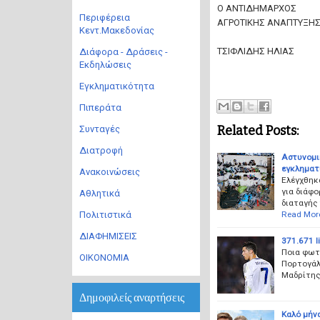
Ο ΑΝΤΙΔΗΜΑΡΧΟΣ
Περιφέρεια
ΑΓΡΟΤΙΚΗΣ ΑΝΑΠΤΥΞΗΣ
Κεντ.Μακεδονίας
ΤΣΙΦΛΙΔΗΣ ΗΛΙΑΣ
Διάφορα - Δράσεις -
Εκδηλώσεις
Εγκληματικότητα
Πιπεράτα
Related Posts:
Συνταγές
Διατροφή
Αστυνομικ
εγκληματι
Ανακοινώσεις
Ελέγχθηκ
για διάφο
Αθλητικά
διαταγής
Read Mor
Πολιτιστικά
ΔΙΑΦΗΜΙΣΕΙΣ
371.671 li
Ποια φωτ
ΟΙΚΟΝΟΜΙΑ
Πορτογάλο
Μαδρίτης 
Δημοφιλείς αναρτήσεις
Καλό μήνα