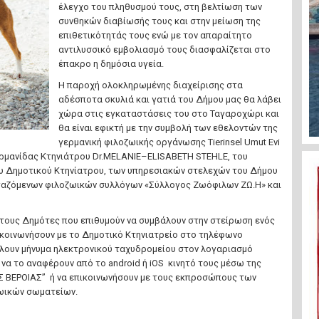
έλεγχο του πληθυσμού τους, στη βελτίωση των
συνθηκών διαβίωσής τους και στην μείωση της
επιθετικότητάς τους ενώ με τον απαραίτητο
αντιλυσσικό εμβολιασμό τους διασφαλίζεται στο
έπακρο η δημόσια υγεία.
Η παροχή ολοκληρωμένης διαχείρισης στα
αδέσποτα σκυλιά και γατιά του Δήμου μας θα λάβει
χώρα στις εγκαταστάσεις του στο Ταγαροχώρι και
θα είναι εφικτή με την συμβολή των εθελοντών της
γερμανική φιλοζωικής οργάνωσης Tierinsel Umut Evi
Γερμανίδας Κτηνιάτρου Dr.MELANIE–ELISABETH STEHLE, του
υ Δημοτικού Κτηνίατρου, των υπηρεσιακών στελεχών του Δήμου
γαζόμενων φιλοζωικών συλλόγων «Σύλλογος Ζωόφιλων ΖΩ.Η» και
 τους Δημότες που επιθυμούν να συμβάλουν στην στείρωση ενός
κοινωνήσουν με το Δημοτικό Κτηνιατρείο στο τηλέφωνο
ίλουν μήνυμα ηλεκτρονικού ταχυδρομείου στον λογαριασμό
, να το αναφέρουν από το android ή iOS κινητό τους μέσω της
ΒΕΡΟΙΑΣ’’ ή να επικοινωνήσουν με τους εκπροσώπους των
ωικών σωματείων.