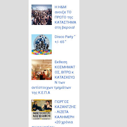
Η H&M
ανοιξε ΤΟ
ΠΡΩΤΟ της
ΚΑΤΑΣΤΗΜΑ
στη βεροια!
Disco Party “
+/- 65 ”
Eκθεση
ΚΟΣΜΗΜΑΤ
ΟΣ, ΒΙΤΡΩ κ
ΚΑΤΑΣΚΕΥΩ
Ν των
αντίστοιχων τμημάτων
της Κ.Ε.Π.Α
ΓΙΩΡΓΟΣ
ΚΑΖΑΝΤΖΗΣ
- ΛΙΖΕΤΑ
ΚΑΛΗΜΕΡΗ
«20 χρόνια