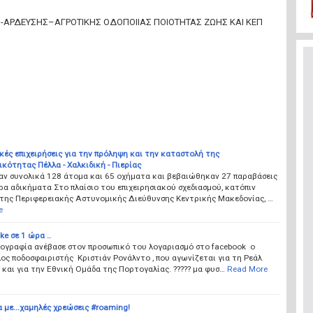
-ΑΡΔΕΥΣΗΣ–ΑΓΡΟΤΙΚΗΣ ΟΔΟΠΟΙΙΑΣ ΠΟΙΟΤΗΤΑΣ ΖΩΗΣ ΚΑΙ ΚΕΠ
ές επιχειρήσεις για την πρόληψη και την καταστολή της
κότητας Πέλλα - Χαλκιδική - Πιερίας
αν συνολικά 128 άτομα και 65 οχήματα και βεβαιώθηκαν 27 παραβάσεις
ρα αδικήματα Στο πλαίσιο του επιχειρησιακού σχεδιασμού, κατόπιν
 της Περιφερειακής Αστυνομικής Διεύθυνσης Κεντρικής Μακεδονίας, …
e
ke σε 1 ώρα ..
ογραφία ανέβασε στον προσωπικό του λογαριασμό στο facebook o
ς ποδοσφαιριστής Κριστιάν Ρονάλντo , που αγωνίζεται για τη Ρεάλ
και για την Εθνική Ομάδα της Πορτογαλίας. ????? μα φυσ…
Read More
 με...χαμηλές χρεώσεις #roaming!