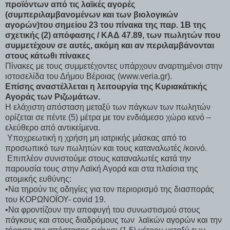
προϊόντων από τις λαϊκές αγορές
(συμπεριλαμβανομένων και των βιολογικών
αγορών)του σημείου 23 του πίνακα της παρ. 1Β της
σχετικής (2) απόφασης / ΚΑΔ 47.89, των πωλητών που
συμμετέχουν σε αυτές, ακόμη και αν περιλαμβάνονται
στους κάτωθι πίνακες
Πίνακες με τους συμμετέχοντες υπάρχουν αναρτημένοι στην
ιστοσελίδα του Δήμου Βέροιας (www.veria.gr).
Επίσης αναστέλλεται η λειτουργία της Κυριακάτικής
Αγοράς των Ριζωμάτων.
Η ελάχιστη απόσταση μεταξύ των πάγκων των πωλητών
ορίζεται σε πέντε (5) μέτρα με τον ενδιάμεσο χώρο κενό –
ελεύθερο από αντικείμενα.
Υποχρεωτική η χρήση μη ιατρικής μάσκας από το
προσωπικό των πωλητών και τους καταναλωτές /κοινό.
Επιπλέον συνιστούμε στους καταναλωτές κατά την
παρουσία τους στην Λαϊκή Αγορά και στα πλαίσια της
ατομικής ευθύνης:
•Να τηρούν τις οδηγίες για τον περιορισμό της διασποράς
του ΚΟΡΩΝΟΪΟΥ- covid 19.
•Να φροντίζουν την αποφυγή του συνωστισμού στους
πάγκους και στους διαδρόμους των λαϊκών αγορών και την