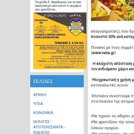
επαγγελματίες), που δ
ποσοστό 50% ανά κατη
Πίνακες με τους συμμε
(
www.veria.gr
)
Η ελάχιστη απόσταση 
τον ενδιάμεσο χώρο κεν
Υποχρεωτική η χρήση μ
ΣΕΛΙΔΕΣ
καταναλωτές /κοινό.
ΑΡΧΙΚΗ
Επιπλέον συνιστούμε σ
στα πλαίσια της ατομικ
ΥΓΕΙΑ
ΚΟΙΝΩΝΙΚΑ
•Να τηρούν τις οδηγίες
ΕΚΛΟΓΕΣ -
•Να φροντίζουν την απο
ΑΠΟΤΕΛΕΣΜΑΤΑ -
λαϊκών αγορών.
ΕΙΔΗΣΕΙΣ
•Να αποφεύγουν την επα