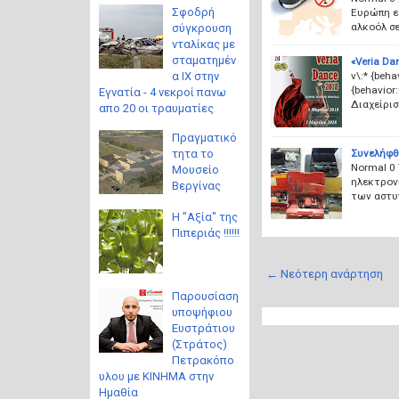
Σφοδρή
Ευρώπη ε
αλκοόλ σ
σύγκρουση
νταλίκας με
σταματημέν
«Veria Da
v\:* {beha
α ΙΧ στην
{behavior
Εγνατία - 4 νεκροί πανω
Διαχείρισ
απο 20 οι τραυματίες
Πραγματικό
Συνελήφθ
τητα το
Normal 0
Μουσείο
ηλεκτρονι
Βεργίνας
των αστυ
Η "Αξία" της
Πιπεριάς !!!!!!
← Νεότερη ανάρτηση
Παρουσίαση
υποψήφιου
Ευστράτιου
(Στράτος)
Πετρακόπο
υλου με ΚΙΝΗΜΑ στην
Ημαθία