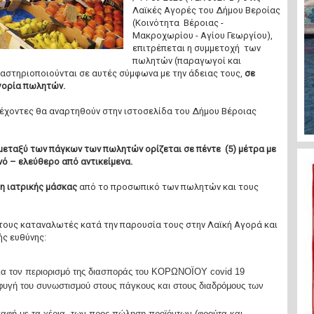
Λαϊκές Αγορές του Δήμου Βεροίας
(Κοινότητα Βέροιας -
Μακροχωρίου - Αγίου Γεωργίου),
επιτρέπεται η συμμετοχή των
πωλητών (παραγωγοί και
ραστηριοποιούνται σε αυτές σύμφωνα με την άδειας τους,
σε
γορία πωλητών.
τέχοντες θα αναρτηθούν στην ιστοσελίδα του Δήμου Βέροιας
μεταξύ των πάγκων των πωλητών ορίζεται σε πέντε (5) μέτρα με
ό – ελεύθερο από αντικείμενα.
η ιατρικής μάσκας
από το προσωπικό των πωλητών και τους
τους καταναλωτές κατά την παρουσία τους στην Λαϊκή Αγορά και
ής ευθύνης:
 για τον περιορισμό της διασποράς του ΚΟΡΩΝΟΪΟΥ covid 19
φυγή του συνωστισμού στους πάγκους και στους διαδρόμους των
φή με τα χέρια, των προς πώληση προϊόντων (φρούτα και