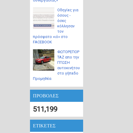
συνεργασίας»
Οδηγίες για
όσους -
όσες
κόλλησαν
τον
πρόσφατο «ιό» στο
FACEBOOK
ΦΩΤΟΡΕΠΟΡ
ΤΑΖ απο την
ΠΤΩΣΗ
αυτοκινήτου
στο γήπεδο
Προμηθέα
ΠΡΟΒΟΛΕΣ
511,199
ΕΤΙΚΕΤΕΣ