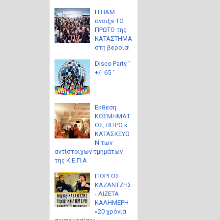
Η H&M
ανοιξε ΤΟ
ΠΡΩΤΟ της
ΚΑΤΑΣΤΗΜΑ
στη βεροια!
Disco Party “
+/- 65 ”
Eκθεση
ΚΟΣΜΗΜΑΤ
ΟΣ, ΒΙΤΡΩ κ
ΚΑΤΑΣΚΕΥΩ
Ν των
αντίστοιχων τμημάτων
της Κ.Ε.Π.Α
ΓΙΩΡΓΟΣ
ΚΑΖΑΝΤΖΗΣ
- ΛΙΖΕΤΑ
ΚΑΛΗΜΕΡΗ
«20 χρόνια