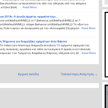
ξακολουθούν να προκαλούνται από την οδήγηση υπό την επήρεια
ε ετήσια βάση …
Read More
nce 2018». Η άνοιξη έρχεται «χορεύοντας»…
vior:url(#default#VML);} o\:* {behavior:url(#default#VML);} w\:*
:url(#default#VML);} .shape {behavior:url(#default#VML);} Το «Δίκτυο
ης Πολιτισμού» σε συνεργασία με την «Κοινωφελή Επιχείρησ…
Read More
η 35χρονος για διαρρήξεις οχημάτων στην Βέροια
 Το τελευταίο διάστημα διέρρηξε συνολικά 13 οχήματα αφαιρώντας
κές συσκευές, εργαλεία και άλλα αντικείμενα Η άμεση κινητοποίηση
νομικών του Τμήματος Ασφάλειας Βέροιας, οδήγησε στη επ’…
Read More
Αρχική σελίδα
Παλαιότερη Ανάρτηση →