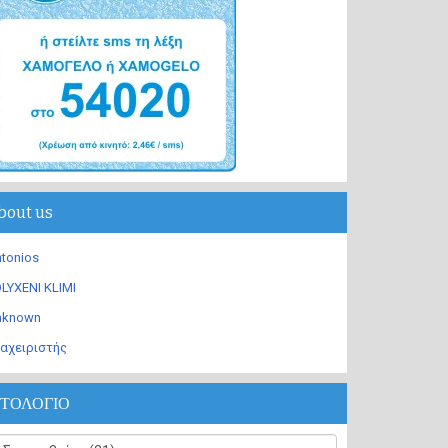
bout us
tonios
LYXENI KLIMI
nknown
αχειριστής
ΣΤΟΛΟΓΙΟ