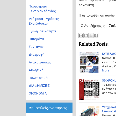
λαχανικά).
Περιφέρεια
Κεντ.Μακεδονίας
Η δε τοποθέτηση αυτών σ
Διάφορα - Δράσεις -
Εκδηλώσεις
Ο Αντιδήμαρχος - Στυ
Εγκληματικότητα
Πιπεράτα
Related Posts:
Συνταγές
ΚΥΠΕΛΛΟ
Διατροφή
Normal 0
κέντρο Σ
Ανακοινώσεις
Αγώνες Κ
Αθλητικά
More
Πολιτιστικά
30 ΧΡΟΝΙ
Το Κέντρο
ΔΙΑΦΗΜΙΣΕΙΣ
Ενότητα 
από τον 
ΟΙΚΟΝΟΜΙΑ
Υποχρεωτι
Δημοφιλείς αναρτήσεις
λεωφορεί
Normal 0 