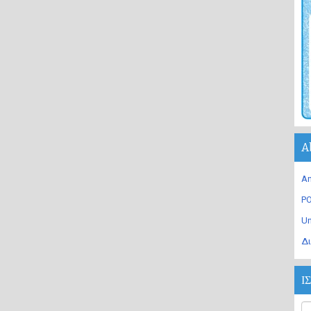
A
An
PO
U
Δι
Ι