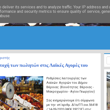
deliver its services and to analyze traffic. Your IP address and
formance and security metrics to ensure quality of service, gen
 abuse.
ριστής
οχή των πωλητών στις Λαϊκές Αγορές του
Ρυθμίσεις λειτουργίας των
Λαϊκών Αγορών του Δήμου
Βέροιας (Κοινότητας Βέροιας -
Μακροχωρίου - Αγίου Γεωργίου)
Σας ενημερώνουμε ότι σύμφωνα
με την υπ΄αριθμ. Δ1α/ΓΠ.οικ.56418
/ 14-09-2020 (ΦΕΚ 3927 Β’) στις