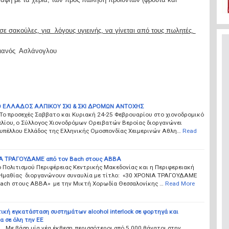
ε σακούλες, για λόγους υγιεινής, να γίνεται από τους πωλητές.
λιανός Ασλάνογλου
 ΕΛΛΑΔΟΣ ΑΛΠΙΚΟΥ ΣΚΙ & ΣΚΙ ΔΡΟΜΩΝ ΑΝΤΟΧΗΣ
 Το προσεχές Σαββατο και Κυριακή 24-25 Φεβρουαρίου στο χιονοδρομικό
ελίου, ο Σύλλογος Χιονοδρόμων Ορειβατών Βεροίας διοργανώνει
υπέλλου Ελλάδος της Ελληνικής Ομοσπονδίας Χειμερινών Αθλη…
Read
Α ΤΡΑΓΟΥΔΑΜΕ από τον Bach στους ABBA
 Πολιτισμού Περιφέρειας Κεντρικής Μακεδονίας και η Περιφερειακή
Ημαθίας διοργανώνουν συναυλία με τίτλο: «30 ΧΡΟΝΙΑ ΤΡΑΓΟΥΔΑΜΕ
Bach στους ABBA» με την Μικτή Χορωδία Θεσσαλονίκης …
Read More
κή εγκατάσταση συστημάτων alcohol interlock σε φορτηγά και
α σε όλη την ΕΕ
Με βάση μία νέα έκθεση, περισσότεροι από 5.000 θάνατοι στην