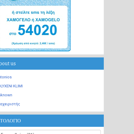
bout us
tonios
LYXENI KLIMI
nknown
αχειριστής
ΣΤΟΛΟΓΙΟ