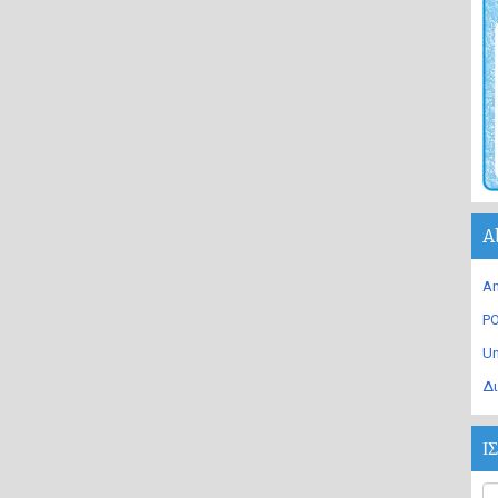
A
An
PO
U
Δι
Ι