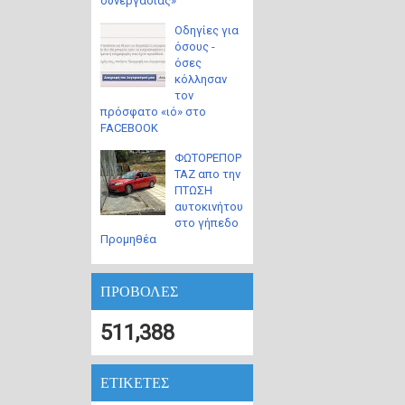
συνεργασίας»
Οδηγίες για
όσους -
όσες
κόλλησαν
τον
πρόσφατο «ιό» στο
FACEBOOK
ΦΩΤΟΡΕΠΟΡ
ΤΑΖ απο την
ΠΤΩΣΗ
αυτοκινήτου
στο γήπεδο
Προμηθέα
ΠΡΟΒΟΛΕΣ
511,388
ΕΤΙΚΕΤΕΣ