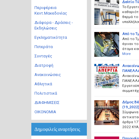
Δελτίο Τ
Το Εργατ
Περιφέρεια
καθαριότ
Κεντ.Μακεδονίας
θερμά το
υπαλλήλο
Διάφορα - Δράσεις -
Εκδηλώσεις
Από το Τμ
Εγκληματικότητα
Από το Τμ
έγιναν το
Πιπεράτα
άτομα και
More
Συνταγές
Διατροφή
Ανακοίνω
ΠΑΝΕΛΛΑΔ
Ανακοινώσεις
Ανακοίνω
ΠΑΝΕΛΛΑΔ
Αθλητικά
Εργατοϋπα
συμμετέχ
Πολιτιστικά
Δήμος Βέ
ΔΙΑΦΗΜΙΣΕΙΣ
(19_2022
ΟΙΚΟΝΟΜΙΑ
Σύμφωνα μ
αντικατα
άρθρα 177
2022 ΚΥΑ,
Δημοφιλείς αναρτήσεις
Παρουσία