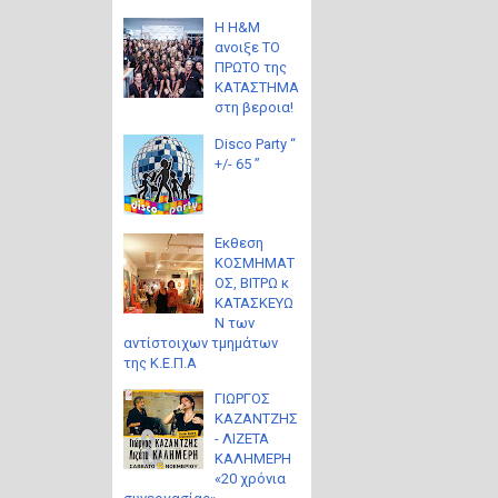
Η H&M
ανοιξε ΤΟ
ΠΡΩΤΟ της
ΚΑΤΑΣΤΗΜΑ
στη βεροια!
Disco Party “
+/- 65 ”
Eκθεση
ΚΟΣΜΗΜΑΤ
ΟΣ, ΒΙΤΡΩ κ
ΚΑΤΑΣΚΕΥΩ
Ν των
αντίστοιχων τμημάτων
της Κ.Ε.Π.Α
ΓΙΩΡΓΟΣ
ΚΑΖΑΝΤΖΗΣ
- ΛΙΖΕΤΑ
ΚΑΛΗΜΕΡΗ
«20 χρόνια