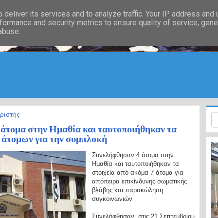
deliver its services and to analyze traffic. Your IP address and
formance and security metrics to ensure quality of service, gen
 abuse.
ιριστής
άτομα στην Ημαθία και ταυτοποιήθηκαν τα
7 άτομων για την συμπλοκή
Συνελήφθησαν 4 άτομα στην
Ημαθία και ταυτοποιήθηκαν τα
στοιχεία από ακόμα 7 άτομα για
απόπειρα επικίνδυνης σωματικής
βλάβης και παρακώληση
συγκοινωνιών
Συνελήφθησαν στις 21 Σεπτεμβρίου