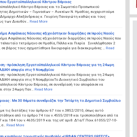
ύπου Εργατοϋπαλληλικού Κέντρου Βέροιας
οϋπαλληλικό Κέντρο Βέροιας και το Σωματείο Προσωπικού
ητας Δημοτικών – Γυμνασίων – Λυκείων Ν. Ημαθίας, ευχαριστούμε
 Δήμαρχο Αλεξάνδρειας κ. Γκυρίνη Παναγιώτη καθώς και τους
υς των Διευθύν…
Read More
ήμα Ασφάλειας Νάουσας εξιχνιάστηκαν διαρρήξεις σε Ιερούς Ναούς
ήμα Ασφάλειας Νάουσας εξιχνιάστηκαν διαρρήξεις σε Ιερούς Ναούς που
 τελευταίο τετράμηνο σε Ημαθία, Πέλλα και Πιερία Συνελήφθησαν 2
 σε βάρος τους σχηματίσθηκε δικογραφία για διακεκριμένες …
Read
ση - πρόσκληση Εργατοϋπαλληλικού Κέντρου Βέροιας για τη 24ωρη
ΙΚΗ απεργία στις 9 Νοεμβρίου
ση - πρόσκληση Εργατοϋπαλληλικού Κέντρου Βέροιας για τη 24ωρη
ΙΚΗ απεργία στις 9 ΝοεμβρίουΤο Διοικητικό Συμβούλιο του
λληλικού Κέντρου Βέροιας, σε συνεδρίασή του αποφάσισε να
ει στην 24ωρη Παν…
Read More
ροιας : Με 30 θέματα συνεδριάζει την Τετάρτη το Δημοτικό Συμβούλιο
)
ε τις διατάξεις του άρθρου 67 του ν.3852/2010, όπως αυτό
στάθηκε από το άρθρο 74 του ν.4555/2018 και τροποποιήθηκε από τα
 και 184 του ν.4635/2019 και της υπ’ αριθ. Δ1α/Γ.Ποικ.61055/27-10-
 σ…
Read More
ση καμπάνιας τουριστικής προβολής «URBAN CENTERS GREECE»