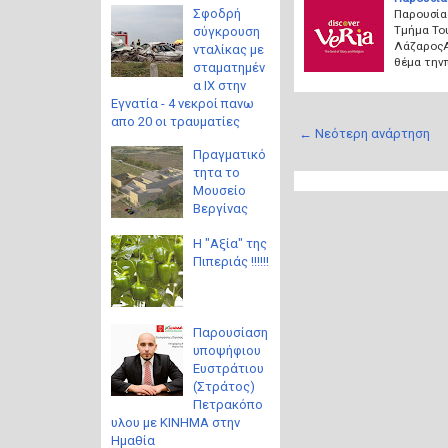
Σφοδρή
Παρουσία
Τμήμα Το
σύγκρουση
ΛάζαροςΑ
νταλίκας με
θέμα την
σταματημέν
α ΙΧ στην
Εγνατία - 4 νεκροί πανω
απο 20 οι τραυματίες
← Νεότερη ανάρτηση
Πραγματικό
τητα το
Μουσείο
Βεργίνας
Η "Αξία" της
Πιπεριάς !!!!!!
Παρουσίαση
υποψήφιου
Ευστράτιου
(Στράτος)
Πετρακόπο
υλου με ΚΙΝΗΜΑ στην
Ημαθία