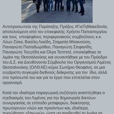
Αντιπροσωπεία της Παράταξης Πράξεις #ΓιαΤηΜακεδονία,
αποτελούμενη από τον επικεφαλής Χρήστο Παπαστεργίου
και τους υποψηφίους περιφερειακούς συμβούλους κ.κ.
Λέων Ζύκα, Βασίλη Λεκίδη, Σταματία Μπαινούση,
Παναγιώτη Παπαδωρόθεο, Παναγιώτη Στεφανίδη,
Παναγιώτη Τουχτίδη και Όλγα Τσιπτσέ, επισκέφθηκε το
λιμάνι της Θεσσαλονίκης και συναντήθηκε με τον Πρόεδρο
του Δ.Σ. και Διευθύνοντα Σύμβουλο του Οργανισμού Λιμένος
Θεσσαλονίκης (ΟΛΘ ΑΕ) κύριο Σωτήριο Θεοφάνη, σε μια
ευχάριστη συγκυρία διεθνούς διάκρισης για τον ίδιο, αλλά
στο πρόσωπό του και για το έργο που επιτελείται στον
οργανισμό.
Κατά την ιδιαίτερα παραγωγική συζήτηση αναπτύχθηκε ο
σχεδιασμός του Λιμένος για την δημιουργία δικτύων
συνεργασίας σε επίπεδο μεταφορών, διακίνησης
πρωτογενών υλών και προιόντων και, ιδιαίτερα,
προώθησης εξαγωγών, ώστε να αναδειχθεί το λιμάνι σε