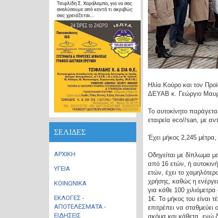
Ηλία Κούρο και τον Προ
ΔΕΥΑΒ κ. Γεώργιο Μαυ
Το αυτοκίνητο παράγετα
εταιρεία eco//san, με 
ΣΕΛΙΔΕΣ
Έχει μήκος 2,245 μέτρα,
ΑΡΧΙΚΗ
Οδηγείται με δίπλωμα μ
από 16 ετών, ή αυτοκιν
ΥΓΕΙΑ
ετών, έχει το χαμηλότερ
χρήσης, καθώς η ενέργε
ΚΟΙΝΩΝΙΚΑ
για κάθε 100 χιλιόμετρα 
ΕΚΛΟΓΕΣ -
1€. Το μήκος του είναι τέ
ΑΠΟΤΕΛΕΣΜΑΤΑ -
επιτρέπει να σταθμεύει 
ΕΙΔΗΣΕΙΣ
ακόμα και κάθετα, ενώ δ