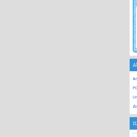
A
An
PO
U
Δι
Ι