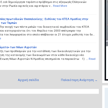
Ε.coli δημιούργησε τεράστιο πρόβλημα στις εξαγωγές Ελληνικών
 στην Ρωσία αφ ενός και αφ ετέρου ν…
Read More
ελέας πρωτοδικών Θεσσαλονίκης : Ευθύνες του ΚΤΕΛ Ημαθίας στην
 των Τεμπών
 Την ενοχή των πέντε μελών του διοικητικού συμβουλίου του ΚΤΕΛ
που κατηγορούνται ότι τον Απρίλιο του 2003 επέτρεψαν την
ία του λεωφορείου στο οποίο επέβαιναν οι 21 άτυχοι μαθητές του δυ…
e
ιώματα» των Νέων Αγροτών
ήξη των προθεσμιών για την κατάθεση των δικαιολογητικών για την
ηση της κατανομής των δικαιωμάτων στον κάθε δικαιούχο νέο
 Ένωση Νέων Αγροτών Ν.Ημαθίας επισημαίνει τα παρακάτω: 1) …
Read
Αρχική σελίδα
Παλαιότερη Ανάρτηση →