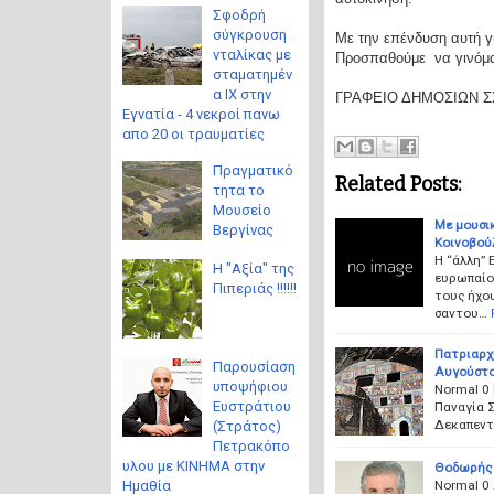
Σφοδρή
σύγκρουση
Με την επένδυση αυτή γ
νταλίκας με
Προσπαθούμε να γινόμασ
σταματημέν
α ΙΧ στην
ΓΡΑΦΕΙΟ ΔΗΜΟΣΙΩΝ 
Εγνατία - 4 νεκροί πανω
απο 20 οι τραυματίες
Πραγματικό
Related Posts:
τητα το
Μουσείο
Με μουσικ
Βεργίνας
Κοινοβού
Η “άλλη”
Η "Αξία" της
ευρωπαίοι
Πιπεριάς !!!!!!
τους ήχου
σαντου…
Πατριαρχ
Παρουσίαση
Αυγούστο
υποψήφιου
Normal 0 
Ευστράτιου
Παναγία Σ
Δεκαπεντ
(Στράτος)
Πετρακόπο
υλου με ΚΙΝΗΜΑ στην
Θοδωρής 
Normal 0 
Ημαθία