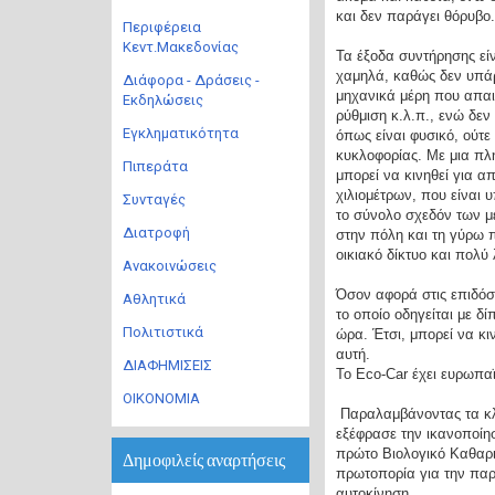
και δεν παράγει θόρυβο
Περιφέρεια
Κεντ.Μακεδονίας
Τα έξοδα συντήρησης είν
χαμηλά, καθώς δεν υπά
Διάφορα - Δράσεις -
μηχανικά μέρη που απαι
Εκδηλώσεις
ρύθμιση κ.λ.π., ενώ δεν
Εγκληματικότητα
όπως είναι φυσικό, ούτε
κυκλοφορίας. Με μια πλ
Πιπεράτα
μπορεί να κινηθεί για α
χιλιομέτρων, που είναι 
Συνταγές
το σύνολο σχεδόν των μ
Διατροφή
στην πόλη και τη γύρω π
οικιακό δίκτυο και πολύ
Ανακοινώσεις
Όσον αφορά στις επιδόσε
Αθλητικά
το οποίο οδηγείται με δ
Πολιτιστικά
ώρα. Έτσι, μπορεί να κι
αυτή.
ΔΙΑΦΗΜΙΣΕΙΣ
Το Eco-Car έχει ευρωπα
ΟΙΚΟΝΟΜΙΑ
Παραλαμβάνοντας τα κλε
εξέφρασε την ικανοποίη
πρώτο Βιολογικό Καθαρι
Δημοφιλείς αναρτήσεις
πρωτοπορία για την παρ
αυτοκίνηση.