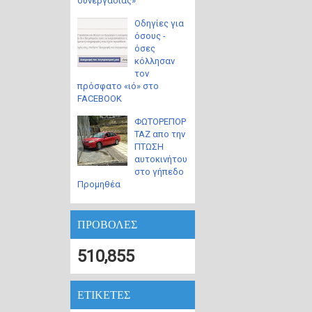
συνεργασίας»
Οδηγίες για
όσους -
όσες
κόλλησαν
τον
πρόσφατο «ιό» στο
FACEBOOK
ΦΩΤΟΡΕΠΟΡ
ΤΑΖ απο την
ΠΤΩΣΗ
αυτοκινήτου
στο γήπεδο
Προμηθέα
ΠΡΟΒΟΛΕΣ
510,855
ΕΤΙΚΕΤΕΣ