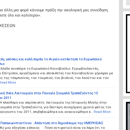
ια άλλη μια φορά κάνουμε πράξη την οικολογική μας συνείδηση.
τε όλο και καλύτεροι».
ΣΧΕΣΕΩΝ
ές, γεύσεις και καλή παρέα το Αιγαίο κατέκτησε το Ευρωπαϊκό
λιο
 Ελλάδα συνεπήρε το Ευρωπαϊκό Κοινοβούλιο. Ευρωβουλευτές,
 Επίτροποι, εργαζόμενοι και επισκέπτες του Κοινοβουλίου χόρεψαν με
ς της τσαμπούνας, του τουμπιού, του βιολιού, του λαούτου και του
Read More
ική Θεία Λειτουργία στην Παναγία Σουμελά Τραπεζούντος 15
υ 2011
Η ελεύθερη και απρόσκοπτη λειτουργία της Ιστορικής Μονής στην
ουμελά στην Τραπεζούντα, για δεύτερη συνεχόμενη χρονιά φέτος τον
αύγουστο του 2011, επιβεβαιώθηκε και ανακοινώθηκε ε…
Read More
Παπακωνσταντίνου : Απάντηση στο δημοσίευμα της ΗΜΕΡΗΣΙΑΣ
Ας μου εξηγήσει κάποιος Πόσο αντιφατικό είναι να λέμε ότι το