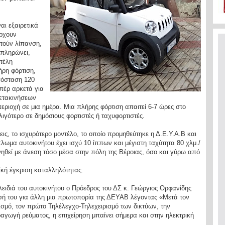
.
αι εξαιρετικά
ρχουν
τούν λίπανση,
 πληρώνει,
 τέλη
ήρη φόρτιση,
πόσταση 120
υπέρ αρκετά για
ετακινήσεων
εριοχή σε μια ημέρα. Μια πλήρης φόρτιση απαιτεί 6-7 ώρες στο
 λιγότερο σε δημόσιους φορτιστές ή ταχυφορτιστές.
ις, το ισχυρότερο μοντέλο, το οποίο προμηθεύτηκε η Δ.Ε.Υ.Α.Β και
ίπλωμα αυτοκινήτου έχει ισχύ 10 ίππων και μέγιστη ταχύτητα 80 χλμ./
νηθεί με άνεση τόσο μέσα στην πόλη της Βέροιας, όσο και γύρω από
ϊκή έγκριση καταλληλότητας.
ιδιά του αυτοκινήτου ο Πρόεδρος του ΔΣ κ. Γεώργιος Ορφανίδης
σή του για άλλη μια πρωτοπορία της ΔΕΥΑΒ λέγοντας «Μετά τον
σμό, τον πρώτο Τηλέλεγχο-Τηλεχειρισμό των δικτύων, την
αγωγή ρεύματος, η επιχείρηση μπαίνει σήμερα και στην ηλεκτρική