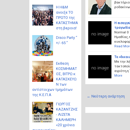
βακτήριο 
ροδακίνων
Η H&M
ανοιξε ΤΟ
ΠΡΩΤΟ της
ΚΑΤΑΣΤΗΜΑ
Η εισαγγ
τραγωδία
στη βεροια!
Normal 0
Ημαθίας, 
Disco Party “
κυκλοφορ
+/- 65 ”
Read Mor
Τα «δικα
Με την λ
Eκθεση
τακτοποί
ΚΟΣΜΗΜΑΤ
αγρότη,η
ΟΣ, ΒΙΤΡΩ κ
More
ΚΑΤΑΣΚΕΥΩ
Ν των
αντίστοιχων τμημάτων
της Κ.Ε.Π.Α
← Νεότερη ανάρτηση
ΓΙΩΡΓΟΣ
ΚΑΖΑΝΤΖΗΣ
- ΛΙΖΕΤΑ
ΚΑΛΗΜΕΡΗ
«20 χρόνια