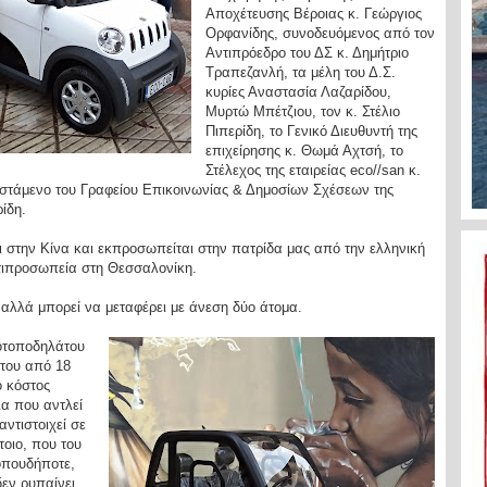
Αποχέτευσης Βέροιας κ. Γεώργιος
Ορφανίδης, συνοδευόμενος από τον
Αντιπρόεδρο του ΔΣ κ. Δημήτριο
Τραπεζανλή, τα μέλη του Δ.Σ.
κυρίες Αναστασία Λαζαρίδου,
Μυρτώ Μπέτζιου, τον κ. Στέλιο
Πιπερίδη, το Γενικό Διευθυντή της
επιχείρησης κ. Θωμά Αχτσή, το
Στέλεχος της εταιρείας eco//san κ.
ϊστάμενο του Γραφείου Επικοινωνίας & Δημοσίων Σχέσεων της
ρίδη.
ι στην Κίνα και εκπροσωπείται στην πατρίδα μας από την ελληνική
αντιπροσωπεία στη Θεσσαλονίκη.
 αλλά μπορεί να μεταφέρει με άνεση δύο άτομα.
οτοποδηλάτου
ήτου από 18
ο κόστος
ια που αντλεί
αντιστοιχεί σε
τοιο, που του
οπουδήποτε,
εν ρυπαίνει