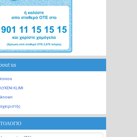
bout us
tonios
LYXENI KLIMI
nknown
αχειριστής
ΣΤΟΛΟΓΙΟ