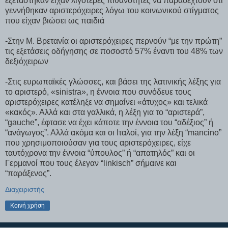
εξετάστηκαν είχαν λιγότερες πιθανότητες να παραδεχτούν ότι
γεννήθηκαν αριστερόχειρες λόγω του κοινωνικού στίγματος
που είχαν βιώσει ως παιδιά
-Στην Μ. Βρετανία οι αριστερόχειρες περνούν “με την πρώτη”
τις εξετάσεις οδήγησης σε ποσοστό 57% έναντι του 48% των
δεξιόχειρων
-Στις ευρωπαϊκές γλώσσες, και βάσει της λατινικής λέξης για
το αριστερό, «sinistra», η έννοια που συνόδευε τους
αριστερόχειρες κατέληξε να σημαίνει «άτυχος» και τελικά
«κακός». Αλλά και στα γαλλικά, η λέξη για το “αριστερά”,
“gauche”, έφτασε να έχει κάποτε την έννοια του “αδέξιος” ή
“ανάγωγος”. Αλλά ακόμα και οι Ιταλοί, για την λέξη “mancino”
που χρησιμοποιούσαν για τους αριστερόχειρες, είχε
ταυτόχρονα την έννοια “ύπουλος” ή “απατηλός” και οι
Γερμανοί που τους έλεγαν “linkisch” σήμαινε και
“παράξενος”.
Διαχειριστής
Κοινή χρήση