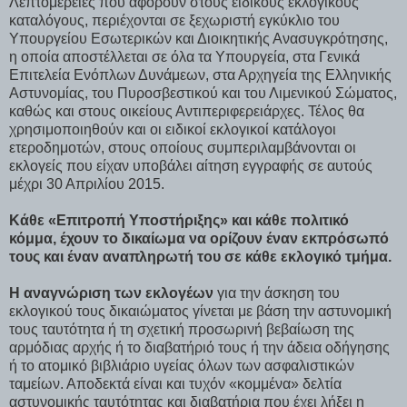
Λεπτομέρειες που αφορούν στους ειδικούς εκλογικούς
καταλόγους, περιέχονται σε ξεχωριστή εγκύκλιο του
Υπουργείου Εσωτερικών και Διοικητικής Ανασυγκρότησης,
η οποία αποστέλλεται σε όλα τα Υπουργεία, στα Γενικά
Επιτελεία Ενόπλων Δυνάμεων, στα Αρχηγεία της Ελληνικής
Αστυνομίας, του Πυροσβεστικού και του Λιμενικού Σώματος,
καθώς και στους οικείους Αντιπεριφερειάρχες. Τέλος θα
χρησιμοποιηθούν και οι ειδικοί εκλογικοί κατάλογοι
ετεροδημοτών, στους οποίους συμπεριλαμβάνονται οι
εκλογείς που είχαν υποβάλει αίτηση εγγραφής σε αυτούς
μέχρι 30 Απριλίου 2015.
Κάθε «Επιτροπή Υποστήριξης» και κάθε πολιτικό
κόμμα, έχουν το δικαίωμα να ορίζουν έναν εκπρόσωπό
τους και έναν αναπληρωτή του σε κάθε εκλογικό τμήμα.
Η αναγνώριση των εκλογέων
για την άσκηση του
εκλογικού τους δικαιώματος γίνεται με βάση την αστυνομική
τους ταυτότητα ή τη σχετική προσωρινή βεβαίωση της
αρμόδιας αρχής ή το διαβατήριό τους ή την άδεια οδήγησης
ή το ατομικό βιβλιάριο υγείας όλων των ασφαλιστικών
ταμείων. Αποδεκτά είναι και τυχόν «κομμένα» δελτία
αστυνομικής ταυτότητας και διαβατήρια που έχει λήξει η