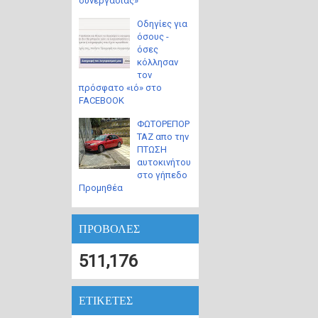
συνεργασίας»
Οδηγίες για
όσους -
όσες
κόλλησαν
τον
πρόσφατο «ιό» στο
FACEBOOK
ΦΩΤΟΡΕΠΟΡ
ΤΑΖ απο την
ΠΤΩΣΗ
αυτοκινήτου
στο γήπεδο
Προμηθέα
ΠΡΟΒΟΛΕΣ
511,176
ΕΤΙΚΕΤΕΣ