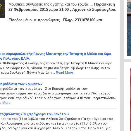
Μουσικές συνθέσεις της αγάπης και του έρωτα....
Παρασκευή
27 Φεβρουαρίου 2015 ,ώρα 21.00 , Αρχοντικό Σαράφογλου.
Είσοδος μόνο με προσκλήσεις .
Πληρ. 2331078100 και
ιος ευρωβουλευτής Γιάννης Μανιάτης την Τετάρτη 8 Μαΐου και ώρα
ον Πολυχώρο ΕΛΙΑ,
ΣΟΚ-Κινήματος Αλλαγής σας προσκαλεί, την Τετάρτη 8 Μαΐου και ώρα
ον Πολυχώρο ΕΛΙΑ, Βέροια, σε μια συζήτηση εφ’ όλης της ύλης με τον
 ευρωβουλευτή, Γιάννη Μανιάτη.…
Read More
ηφοδέλτια των κομμάτων
ηφοδέλτια των κομμάτων Στα Ευρωψηφοδέλτια των
λευτικών κομμάτων εστιάζει στο αφιέρωμά του το νέο, 76ο τεύχος
ρονικού περιοδικού της Βουλής των Ελλήνων «Επί του... περιστυλίου!»
d More
ατζηκώστας «Τα χειρόγραφα του θανάτου»
ησε το νέο (11ο) βιβλίο του Αλέκου Χατζηκώστα «Τα χειρόγραφα του
Κυκλοφόρησε από τις εκδόσεις «ατέχνως» το νέο (11ο) βιβλίο του
 δημοσιογράφου και συγγραφέα Αλέκου Χατζηκώστα. Πρόκειται για