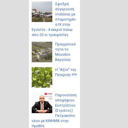
Σφοδρή
σύγκρουση
νταλίκας με
σταματημέν
α ΙΧ στην
Εγνατία - 4 νεκροί πανω
απο 20 οι τραυματίες
Πραγματικό
τητα το
Μουσείο
Βεργίνας
Η "Αξία" της
Πιπεριάς !!!!!!
Παρουσίαση
υποψήφιου
Ευστράτιου
(Στράτος)
Πετρακόπο
υλου με ΚΙΝΗΜΑ στην
Ημαθία