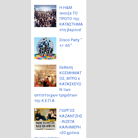
Η H&M
ανοιξε ΤΟ
ΠΡΩΤΟ της
ΚΑΤΑΣΤΗΜΑ
στη βεροια!
Disco Party “
+/- 65 ”
Eκθεση
ΚΟΣΜΗΜΑΤ
ΟΣ, ΒΙΤΡΩ κ
ΚΑΤΑΣΚΕΥΩ
Ν των
αντίστοιχων τμημάτων
της Κ.Ε.Π.Α
ΓΙΩΡΓΟΣ
ΚΑΖΑΝΤΖΗΣ
- ΛΙΖΕΤΑ
ΚΑΛΗΜΕΡΗ
«20 χρόνια