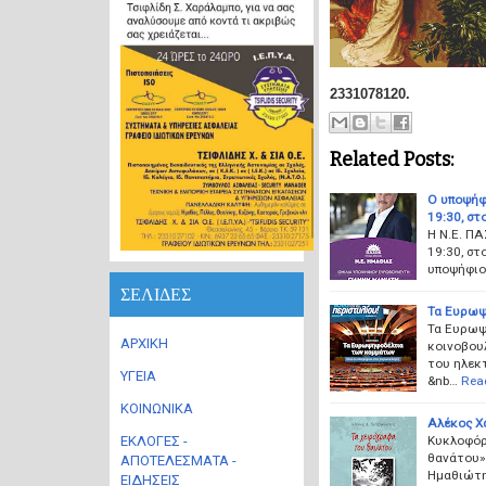
2331078120.
Related Posts:
Ο υποψήφ
19:30, στ
Η Ν.Ε. ΠΑ
19:30, στ
υποψήφιο
ΣΕΛΙΔΕΣ
Τα Ευρωψ
Τα Ευρωψ
ΑΡΧΙΚΗ
κοινοβου
του ηλεκτ
ΥΓΕΙΑ
&nb…
Rea
ΚΟΙΝΩΝΙΚΑ
Αλέκος Χ
Κυκλοφόρ
ΕΚΛΟΓΕΣ -
θανάτου» 
ΑΠΟΤΕΛΕΣΜΑΤΑ -
Ημαθιώτη
ΕΙΔΗΣΕΙΣ