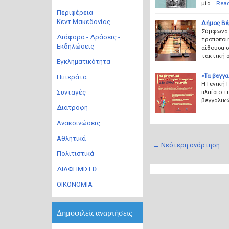
μία…
Rea
Περιφέρεια
Κεντ.Μακεδονίας
Δήμος Βέρ
Σύμφωνα μ
Διάφορα - Δράσεις -
τροποποιή
Εκδηλώσεις
αίθουσα 
τακτική 
Εγκληματικότητα
«Τα βεγγα
Πιπεράτα
Η Γενική
πλαίσιο τ
Συνταγές
βεγγαλικώ
Διατροφή
Ανακοινώσεις
Αθλητικά
← Νεότερη ανάρτηση
Πολιτιστικά
ΔΙΑΦΗΜΙΣΕΙΣ
ΟΙΚΟΝΟΜΙΑ
Δημοφιλείς αναρτήσεις