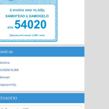
bout us
tonios
LYXENI KLIMI
nknown
αχειριστής
ΣΤΟΛΟΓΙΟ