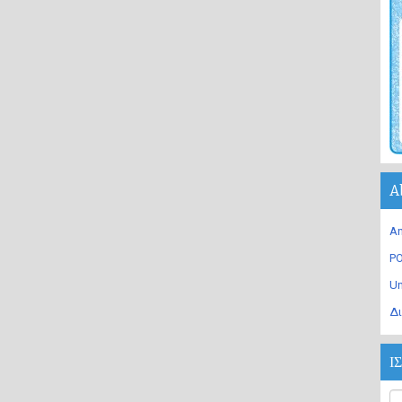
A
An
PO
U
Δι
Ι