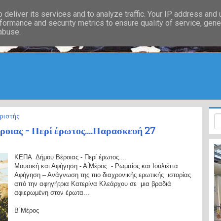
deliver its services and to analyze traffic. Your IP address and
formance and security metrics to ensure quality of service, gen
 abuse.
ριστής
ιας - Περί έρωτος....Παρασκευή 27
ΚΕΠΑ Δήμου Βέροιας - Περί έρωτος....
Μουσική και Αφήγηση - Α ́Μέρος - Ρωμαίος και Ιουλιέττα
Αφήγηση – Ανάγνωση της πιο διαχρονικής ερωτικής ιστορίας
από την αφηγήτρια Κατερίνα Κλεάρχου σε μια βραδιά
αφιερωμένη στον έρωτα...
Β ́Μέρος