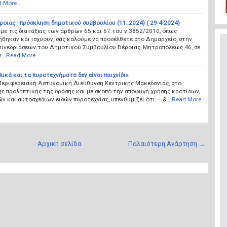
d More
οιας - πρόσκληση δημοτικού συμβουλίου (11_2024) ( 29-4-2024)
ε τις διατάξεις των άρθρων 65 και 67 του ν.3852/2010, όπως
θηκαν και ισχύουν, σας καλούμε να προσέλθετε στο Δημαρχείο, στην
συνεδριάσεων του Δημοτικού Συμβουλίου Βέροιας, Μητροπόλεως 46, σε
σ…
Read More
λικά και τα πυροτεχνήματα δεν είναι παιχνίδι»
 Περιφερειακή Αστυνομική Διεύθυνση Κεντρικής Μακεδονίας, στο
ης προληπτικής της δράσης και με σκοπό την αποφυγή χρήσης κροτίδων,
ν και αυτοσχέδιων ειδών πυροτεχνίας, υπενθυμίζει ότι: · &…
Read More
Αρχική σελίδα
Παλαιότερη Ανάρτηση →