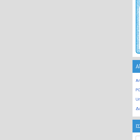
A
An
PO
U
Δι
Ι