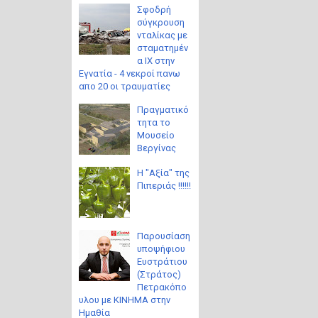
Σφοδρή
σύγκρουση
νταλίκας με
σταματημέν
α ΙΧ στην
Εγνατία - 4 νεκροί πανω
απο 20 οι τραυματίες
Πραγματικό
τητα το
Μουσείο
Βεργίνας
Η "Αξία" της
Πιπεριάς !!!!!!
Παρουσίαση
υποψήφιου
Ευστράτιου
(Στράτος)
Πετρακόπο
υλου με ΚΙΝΗΜΑ στην
Ημαθία