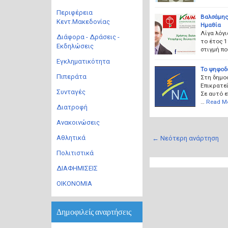
Περιφέρεια
Βαλσάμης
Κεντ.Μακεδονίας
Ημαθία
Λίγα λόγ
Διάφορα - Δράσεις -
το έτος 1
Εκδηλώσεις
στιγμή πο
Εγκληματικότητα
Το ψηφοδ
Πιπεράτα
Στη δημο
Επικρατεί
Συνταγές
Σε αυτό 
…
Read M
Διατροφή
Ανακοινώσεις
Αθλητικά
← Νεότερη ανάρτηση
Πολιτιστικά
ΔΙΑΦΗΜΙΣΕΙΣ
ΟΙΚΟΝΟΜΙΑ
Δημοφιλείς αναρτήσεις