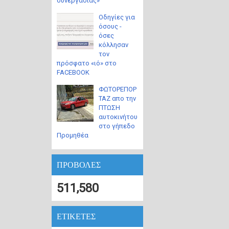
συνεργασίας»
Οδηγίες για
όσους -
όσες
κόλλησαν
τον
πρόσφατο «ιό» στο
FACEBOOK
ΦΩΤΟΡΕΠΟΡ
ΤΑΖ απο την
ΠΤΩΣΗ
αυτοκινήτου
στο γήπεδο
Προμηθέα
ΠΡΟΒΟΛΕΣ
511,580
ΕΤΙΚΕΤΕΣ