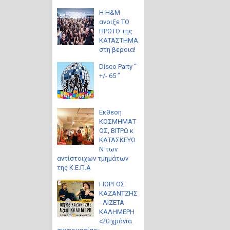
Η H&M
ανοιξε ΤΟ
ΠΡΩΤΟ της
ΚΑΤΑΣΤΗΜΑ
στη βεροια!
Disco Party “
+/- 65 ”
Eκθεση
ΚΟΣΜΗΜΑΤ
ΟΣ, ΒΙΤΡΩ κ
ΚΑΤΑΣΚΕΥΩ
Ν των
αντίστοιχων τμημάτων
της Κ.Ε.Π.Α
ΓΙΩΡΓΟΣ
ΚΑΖΑΝΤΖΗΣ
- ΛΙΖΕΤΑ
ΚΑΛΗΜΕΡΗ
«20 χρόνια