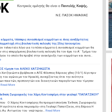
Κεντρικός ομιλητής θα είναι ο
Παντελής Καψής.
Ν.Ε. ΠΑΣΟΚ ΗΜΑΘΙΑΣ
 κόμματα, τέσσερις συνασπισμοί κομμάτων κι ένας ανεξάρτητος
υμμετοχή στις βουλευτικές εκλογές της 25ης Ιανουαρίου.
ον τελευταίο λόγο για το πόσα κόμματα ή συνασπισμοί κομμάτων θα
 στις επερχόμενες βουλευτικές εκλογές θα τον έχει το Α΄ Τμήμα του
άγου το οποίο θα προβεί στην ανακήρυξη των κομμάτων και συνα…
e
ΟΣ τίμησε τον ΑΛΕΚΟ ΧΑΤΖΗΚΩΣΤΑ
 Χατζηκώστα βράβευσε ο ΑΠΣ Φίλιππος Βέροιας χθες (10/1) λίγο πριν
η του αγώνα με τον Ηρακλή, συνεχίζοντας έτσι την ενότητα
ων παικτών, προπονητών και διοικητικών παραγόντων που τίμησαν
Read More
έκθεση ζωγραφικής του Χάρη Κοντοσφύρη στην γκαλερί "ΠΑΠΑΤΖΙΚΟΥ"
α.
ύπου Ο Χάρης Κοντοσφύρης θα πραγματοποιήσει Έκθεση Ζωγραφικής
«Η αγιότητα είναι πειρασμός» στη Γκαλερί Παπατζίκου, στη Βέροια Η
η Αγ. Αντωνίου του νεώτερου…
Read More