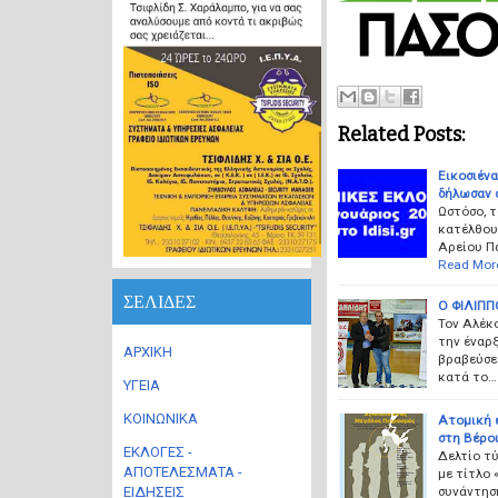
Related Posts:
Εικοσιένα
δήλωσαν σ
Ωστόσο, τ
κατέλθουν
Αρείου Π
Read Mor
ΣΕΛΙΔΕΣ
Ο ΦΙΛΙΠΠ
Τον Αλέκο
την έναρξ
ΑΡΧΙΚΗ
βραβεύσε
κατά το…
ΥΓΕΙΑ
ΚΟΙΝΩΝΙΚΑ
Aτομική 
στη Βέροι
ΕΚΛΟΓΕΣ -
Δελτίο τ
ΑΠΟΤΕΛΕΣΜΑΤΑ -
με τίτλο 
συνάντησ
ΕΙΔΗΣΕΙΣ