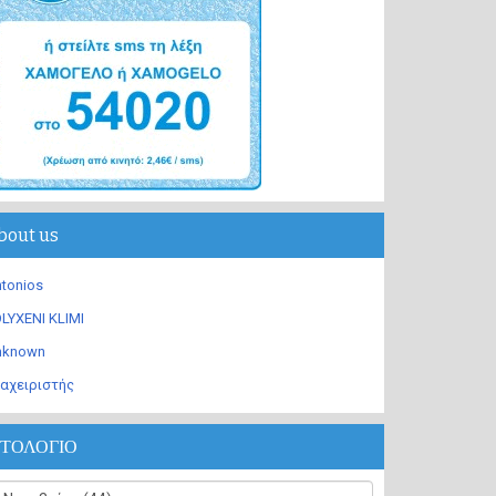
bout us
tonios
LYXENI KLIMI
nknown
αχειριστής
ΣΤΟΛΟΓΙΟ