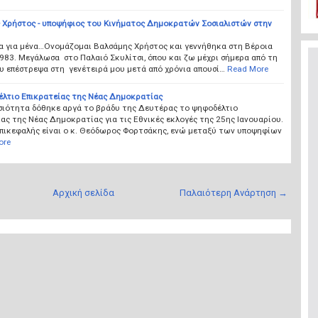
 Χρήστος - υποψήφιος του Κινήματος Δημοκρατών Σοσιαλιστών στην
ια για μένα…Ονομάζομαι Βαλσάμης Χρήστος και γεννήθηκα στη Βέροια
983. Μεγάλωσα στο Παλαιό Σκυλίτσι, όπου και ζω μέχρι σήμερα από τη
υ επέστρεψα στη γενέτειρά μου μετά από χρόνια απουσί…
Read More
έλτιο Επικρατείας της Νέας Δημοκρατίας
σιότητα δόθηκε αργά το βράδυ της Δευτέρας το ψηφοδέλτιο
ας της Νέας Δημοκρατίας για τις Εθνικές εκλογές της 25ης Ιανουαρίου.
επικεφαλής είναι ο κ. Θεόδωρος Φορτσάκης, ενώ μεταξύ των υποψηφίων
ore
Αρχική σελίδα
Παλαιότερη Ανάρτηση →