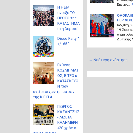
Επιτρο…
Η H&M
ανοιξε ΤΟ
ΟΛΟΚΛΗΡΩ
ΠΡΩΤΟ της
ΠΕΡΙΦΕΡ
ΚΑΤΑΣΤΗΜΑ
Κοζάνη, 
στη βεροια!
19 Σεπτεμ
σηματοδο
Disco Party “
Δυτικής 
+/- 65 ”
← Νεότερη ανάρτηση
Eκθεση
ΚΟΣΜΗΜΑΤ
ΟΣ, ΒΙΤΡΩ κ
ΚΑΤΑΣΚΕΥΩ
Ν των
αντίστοιχων τμημάτων
της Κ.Ε.Π.Α
ΓΙΩΡΓΟΣ
ΚΑΖΑΝΤΖΗΣ
- ΛΙΖΕΤΑ
ΚΑΛΗΜΕΡΗ
«20 χρόνια