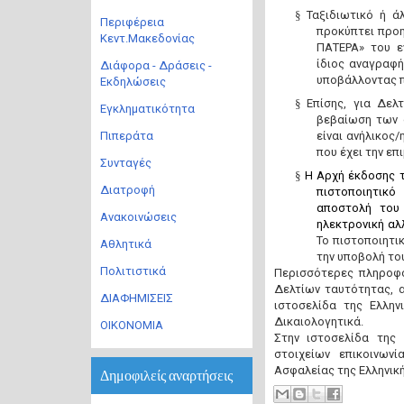
§
Ταξιδιωτικό ή ά
Περιφέρεια
προκύπτει προ
Κεντ.Μακεδονίας
ΠΑΤΕΡΑ» του ε
ίδιος αναγραφή
Διάφορα - Δράσεις -
υποβάλλοντας π
Εκδηλώσεις
§
Επίσης, για Δελ
Εγκληματικότητα
βεβαίωση των 
Πιπεράτα
είναι ανήλικος/
που έχει την επ
Συνταγές
§
H
Αρχή έκδοσης τ
Διατροφή
πιστοποιητικό
αποστολή του 
Ανακοινώσεις
ηλεκτρονική αλ
Το πιστοποιητι
Αθλητικά
την υποβολή το
Πολιτιστικά
Περισσότερες πληροφο
Δελτίων ταυτότητας, 
ΔΙΑΦΗΜΙΣΕΙΣ
ιστοσελίδα της Ελλην
Δικαιολογητικά.
ΟΙΚΟΝΟΜΙΑ
Στην ιστοσελίδα της 
στοιχείων επικοινων
Ασφαλείας της Ελληνικ
Δημοφιλείς αναρτήσεις