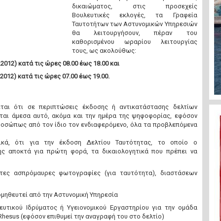
δικαιώματος, στις προσεχείς
Βουλευτικές εκλογές, τα Γραφεία
Ταυτοτήτων των Αστυνομικών Υπηρεσιών
θα λειτουργήσουν, πέραν του
καθορισμένου ωραρίου λειτουργίας
τους, ως ακολούθως:
.2012) κατά τις ώρες 08.00 έως 18.00 και
.2012) κατά τις ώρες 07.00 έως 19.00.
νεται ότι σε περιπτώσεις έκδοσης ή αντικατάστασης δελτίων
εται άμεσα αυτό, ακόμα και την ημέρα της ψηφοφορίας, εφόσον
οσώπως από τον ίδιο τον ενδιαφερόμενο, όλα τα προβλεπόμενα
κτικά, ότι για την έκδοση Δελτίου Ταυτότητας, το οποίο ο
ης αποκτά για πρώτη φορά, τα δικαιολογητικά που πρέπει να
τες ασπρόμαυρες φωτογραφίες (για ταυτότητα), διαστάσεων
ομηθευτεί από την Αστυνομική Υπηρεσία
υτικού Ιδρύματος ή Υγειονομικού Εργαστηρίου για την ομάδα
R
hesus
(εφόσον επιθυμεί την αναγραφή του στο δελτίο)