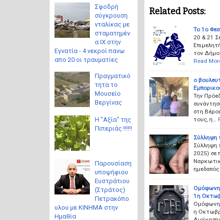
Σφοδρή
Related Posts:
σύγκρουση
νταλίκας με
To 1o Φεσ
σταματημέν
‍20 & 21 
α ΙΧ στην
Επιμελητή
Εγνατία - 4 νεκροί πανω
τον Δήμο
απο 20 οι τραυματίες
Read Mor
Πραγματικό
ο βουλευ
τητα το
Εμπορικο
Μουσείο
Την Πρόε
Βεργίνας
συνάντησ
στη Βέροι
τους, η…
Η "Αξία" της
Πιπεριάς !!!!!!
Σύλληψη 
Σύλληψη 
2025) σε
Ναρκωτικ
Παρουσίαση
ημεδαπός
υποψήφιου
Ευστράτιου
Ομόφωνη 
(Στράτος)
1η Οκτω
Πετρακόπο
Ομόφωνη 
υλου με ΚΙΝΗΜΑ στην
η Οκτωβρ
Ημαθία
Διοίκηση