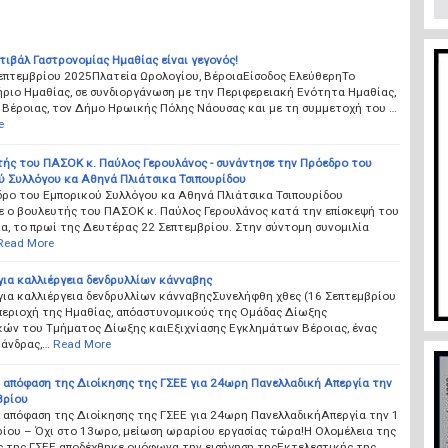
τιβάλ Γαστρονομίας Ημαθίας είναι γεγονός!
Σεπτεμβρίου 2025Πλατεία Ωρολογίου, ΒέροιαΕίσοδος ΕλεύθερηΤο
ριο Ημαθίας, σε συνδιοργάνωση με την Περιφερειακή Ενότητα Ημαθίας,
 Βέροιας, τον Δήμο Ηρωικής Πόλης Νάουσας και με τη συμμετοχή του …
e
τής του ΠΑΣΟΚ κ. Παύλος Γερουλάνος - συνάντησε την Πρόεδρο του
ύ Συλλόγου κα Αθηνά Πλιάτσικα Τσιπουρίδου
δρο του Εμπορικού Συλλόγου κα Αθηνά Πλιάτσικα Τσιπουρίδου
ε ο βουλευτής του ΠΑΣΟΚ κ. Παύλος Γερουλάνος κατά την επίσκεψή του
α, το πρωί της Δευτέρας 22 Σεπτεμβρίου. Στην σύντομη συνομιλία
Read More
για καλλιέργεια δενδρυλλίων κάνναβης
για καλλιέργεια δενδρυλλίων κάνναβηςΣυνελήφθη χθες (16 Σεπτεμβρίου
 περιοχή της Ημαθίας, απόαστυνομικούς της Ομάδας Δίωξης
ών του Τμήματος Δίωξης καιΕξιχνίασης Εγκλημάτων Βέροιας, ένας
 άνδρας,…
Read More
απόφαση της Διοίκησης της ΓΣΕΕ για 24ωρη Πανελλαδική Απεργία την
βρίου
απόφαση της Διοίκησης της ΓΣΕΕ για 24ωρη ΠανελλαδικήΑπεργία την 1
ίου – Όχι στο 13ωρο, μείωση ωραρίου εργασίας τώρα!Η Ολομέλεια της
ς της ΓΣΕΕ αποδέχθηκε ομόφωνα την εισήγηση τηςΕκτελεστικής της