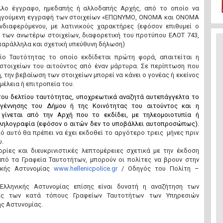
λλο έγγραφο, ημεδαπής ή αλλοδαπής Αρχής, από το οποίο να
ηγούμενη εγγραφή των στοιχείων «ΕΠΩΝΥΜΟ, ΟΝΟΜΑ και ΟΝΟΜΑ
νδιαφερόμενου, με λατινικούς χαρακτήρες (εφόσον επιθυμεί ο
 των ανωτέρω στοιχείων, διαφορετική του προτύπου ΕΛΟΤ 743,
αράλληλα και σχετική υπεύθυνη δήλωση)
τίο Ταυτότητας το οποίο εκδίδεται πρώτη φορά, απαιτείται η
στοιχείων του αιτούντος από έναν μάρτυρα. Σε περίπτωση που
η, την βεβαίωση των στοιχείων μπορεί να κάνει ο γονέας ή εκείνος
ιμέλεια ή επιτροπεία του.
ου δελτίου ταυτότητας, υποχρεωτικά αναζητά αυτεπάγγελτα το
 γέννησης του Δήμου ή της Κοινότητας του αιτούντος και η
γίνεται από την Αρχή που το εκδίδει, με τηλεομοιοτυπία ή
ληλογραφία (εφόσον ο αιτών δεν το υποβάλλει αυτοπροσώπως).
κό αυτό θα πρέπει να έχει εκδοθεί το αργότερο τρεις μήνες πριν
υ.
ρίες και διευκρινιστικές λεπτομέρειες σχετικά με την έκδοση
από τα Γραφεία Ταυτοτήτων, μπορούν οι πολίτες να βρουν στην
ικής Αστυνομίας
www
.
hellenicpolice
.
gr
/ Οδηγός του Πολίτη –
Ελληνικής Αστυνομίας επίσης είναι δυνατή η αναζήτηση των
ίας των κατά τόπους Γραφείων Ταυτοτήτων των Υπηρεσιών
ής Αστυνομίας.