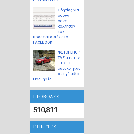
συνεργασίας»
Οδηγίες για
όσους -
όσες
κόλλησαν
τον
πρόσφατο «ιό» στο
FACEBOOK
ΦΩΤΟΡΕΠΟΡ
ΤΑΖ απο την
ΠΤΩΣΗ
αυτοκινήτου
στο γήπεδο
Προμηθέα
ΠΡΟΒΟΛΕΣ
510,811
ΕΤΙΚΕΤΕΣ