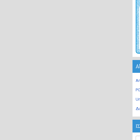
A
An
PO
U
Δι
Ι