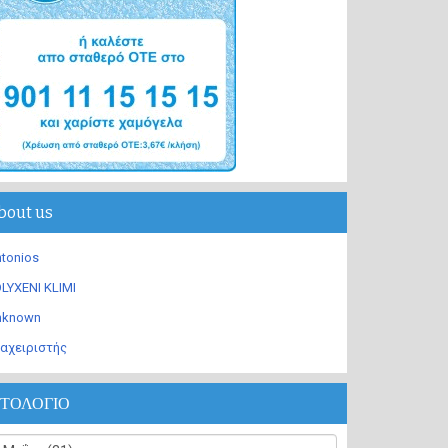
bout us
tonios
LYXENI KLIMI
nknown
αχειριστής
ΣΤΟΛΟΓΙΟ