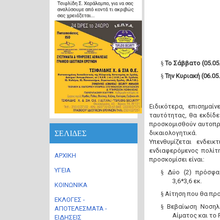
§
Το Σάββατο (05.05
§
Την Κυριακή (06.05
Ειδικότερα, επισημαί
ταυτότητας, θα εκδίδ
προσκομισθούν αυτοπρ
ΣΕΛΙΔΕΣ
δικαιολογητικά.
Υπενθυμίζεται ενδει
ενδιαφερόμενος πολίτ
ΑΡΧΙΚΗ
προσκομίσει είναι:
ΥΓΕΙΑ
§
Δύο (2) πρόσφα
3,6*3,6 εκ.
ΚΟΙΝΩΝΙΚΑ
§
Αίτηση που θα πρ
ΕΚΛΟΓΕΣ -
§
Βεβαίωση Νοσηλε
ΑΠΟΤΕΛΕΣΜΑΤΑ -
Αίματος και το 
ΕΙΔΗΣΕΙΣ