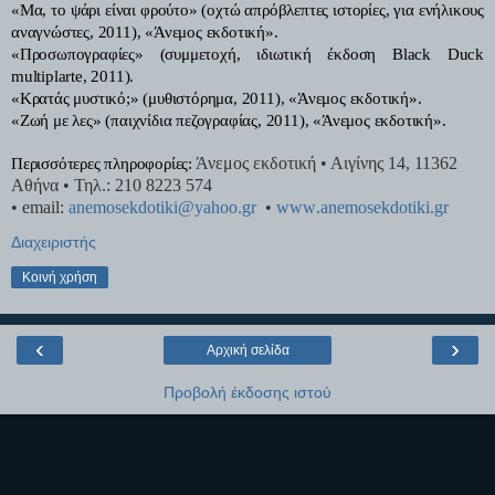
«Μα, το ψάρι είναι φρούτο» (οχτώ απρόβλεπτες ιστορίες, για ενήλικους
αναγνώστες, 2011), «Άνεμος εκδοτική».
«Προσωπογραφίες» (συμμετοχή, ιδιωτική έκδοση
Black
Duck
multiplarte
, 2011).
«Κρατάς μυστικό;» (μυθιστόρημα, 2011), «Άνεμος εκδοτική».
«Ζωή με λες» (παιχνίδια πεζογραφίας, 2011), «Άνεμος εκδοτική».
Άνεμος εκδοτική • Αιγίνης 14, 11362
Περισσότερες πληροφορίες:
Αθήνα • Τηλ.: 210 8223 574
•
email
:
anemosekdotiki
@
yahoo
.
gr
•
www
.
anemosekdotiki
.
gr
Διαχειριστής
Κοινή χρήση
‹
›
Αρχική σελίδα
Προβολή έκδοσης ιστού