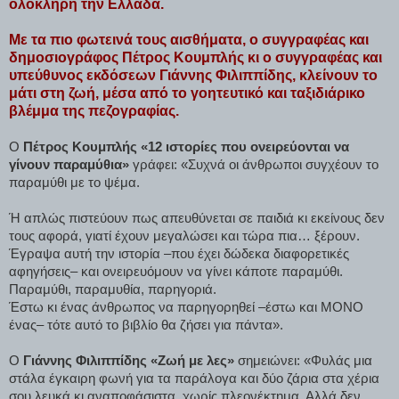
ολόκληρη την Ελλάδα.
Με τα πιο φωτεινά τους αισθήματα, ο συγγραφέας και
δημοσιογράφος Πέτρος Κουμπλής κι ο συγγραφέας και
υπεύθυνος εκδόσεων Γιάννης Φιλιππίδης, κλείνουν το
μάτι στη ζωή, μέσα από το γοητευτικό και ταξιδιάρικο
βλέμμα της πεζογραφίας.
Ο
Πέτρος Κουμπλής «12 ιστορίες που ονειρεύονται να
γίνουν παραμύθια»
γράφει: «Συχνά οι άνθρωποι συγχέουν το
παραμύθι με το ψέμα.
Ή απλώς πιστεύουν πως απευθύνεται σε παιδιά κι εκείνους δεν
τους αφορά, γιατί έχουν μεγαλώσει και τώρα πια… ξέρουν.
Έγραψα αυτή την ιστορία –που έχει δώδεκα διαφορετικές
αφηγήσεις– και ονειρευόμουν να γίνει κάποτε παραμύθι.
Παραμύθι, παραμυθία, παρηγοριά.
Έστω κι ένας άνθρωπος να παρηγορηθεί –έστω και ΜΟΝΟ
ένας– τότε αυτό το βιβλίο θα ζήσει για πάντα».
Ο
Γιάννης Φιλιππίδης «Ζωή με λες»
σημειώνει: «Φυλάς μια
στάλα έγκαιρη φωνή για τα παράλογα και δύο ζάρια στα χέρια
σου λευκά κι αναποφάσιστα, χωρίς πλεονέκτημα. Αλλά δεν