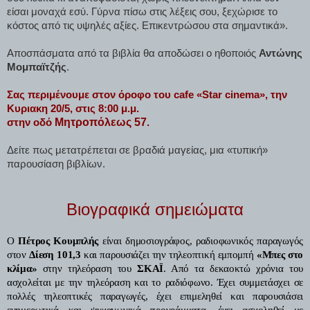
είσαι μοναχά εσύ. Γύρνα πίσω στις λέξεις σου, ξεχώρισε το
κόστος από τις υψηλές αξίες. Επικεντρώσου στα σημαντικά».
Αποσπάσματα από τα βιβλία θα αποδώσει ο ηθοποιός
Αντώνης
Μομπαϊτζής
.
Σας περιμένουμε στον όροφο του cafe «Star cinema», την
Κυριακη 20/5, στις 8:00 μ.μ.
Μητροπόλεως 57
στην οδό
.
Δείτε πως μετατρέπεται σε βραδιά μαγείας, μια «τυπική»
παρουσίαση βιβλίων.
Βιογραφικά σημειώματα
Ο
Πέτρος Κουμπλής
είναι δημοσιογράφος, ραδιοφωνικός παραγωγός
στον
Δίεση 101,3
και παρουσιάζει την τηλεοπτική εμπομπή
«Μπες στο
κλίμα»
στην τηλεόραση του
ΣΚΑΪ
. Από τα δεκαοκτώ χρόνια του
ασχολείται με την τηλεόραση και το ραδιόφωνο. Έχει συμμετάσχει σε
πολλές τηλεοπτικές παραγωγές, έχει επιμεληθεί και παρουσιάσει
ενημερωτικά και ψυχαγωγικά προγράμματα, έχει ασχοληθεί με