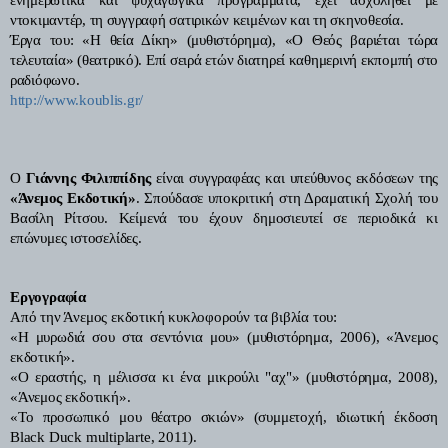
ντοκιμαντέρ, τη συγγραφή σατιρικών κειμένων και τη σκηνοθεσία.
Έργα του: «Η θεία Δίκη» (μυθιστόρημα), «Ο Θεός βαριέται τώρα
τελευταία» (θεατρικό). Επί σειρά ετών διατηρεί καθημερινή εκπομπή στο
ραδιόφωνο.
http://www.koublis.gr/
Ο
Γιάννης Φιλιππίδης
είναι συγγραφέας και υπεύθυνος εκδόσεων της
«Άνεμος Εκδοτική»
. Σπούδασε
υποκριτική στη Δραματική Σχολή του
Βασίλη Ρίτσου. Κείμενά του έχουν δημοσιευτεί σε περιοδικά κι
επώνυμες ιστοσελίδες.
Εργογραφία
A
πό την Άνεμος εκδοτική κυκλοφορούν τα βιβλία του:
«Η μυρωδιά σου στα σεντόνια μου» (μυθιστόρημα, 2006), «Άνεμος
εκδοτική».
«Ο εραστής, η μέλισσα κι ένα μικρούλι "αχ"» (μυθιστόρημα, 2008),
«Άνεμος εκδοτική».
«Το προσωπικό μου θέατρο σκιών» (συμμετοχή, ιδιωτική έκδοση
Black
Duck
multiplarte
, 2011).