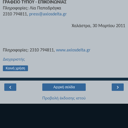
ΓΡΑΦΕΙΟ ΤΥΠΟΥ
-
ΕΠΙΚΟΙΝΩΝΙΑΣ
Πληροφορίες: Λία Παπαδράγκα
2310 794811,
press
@
axiosdelta
.
gr
Χαλάστρα, 30 Μαρτίου 2011
Πληροφορίες: 2310 794811,
www
.
axiosdelta
.
gr
Διαχειριστής
Κοινή χρήση
‹
›
Αρχική σελίδα
Προβολή έκδοσης ιστού