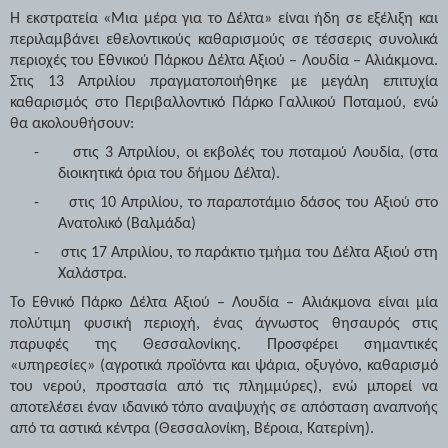
Η εκστρατεία «Μια μέρα για το Δέλτα» είναι ήδη σε εξέλιξη και
περιλαμβάνει εθελοντικούς καθαρισμούς σε τέσσερις συνολικά
περιοχές του Εθνικού Πάρκου Δέλτα Αξιού – Λουδία – Αλιάκμονα.
Στις 13 Απριλίου πραγματοποιήθηκε με μεγάλη επιτυχία
καθαρισμός στο Περιβαλλοντικό Πάρκο Γαλλικού Ποταμού, ενώ
θα ακολουθήσουν:
-
στις 3 Απριλίου, οι εκβολές του ποταμού Λουδία, (στα
διοικητικά όρια του δήμου Δέλτα).
-
στις 10 Απριλίου, το παραποτάμιο δάσος του Αξιού στο
Ανατολικό (Βαλμάδα)
-
στις 17 Απριλίου, το παράκτιο τμήμα του Δέλτα Αξιού στη
Χαλάστρα.
Το Εθνικό Πάρκο Δέλτα Αξιού – Λουδία – Αλιάκμονα είναι μία
πολύτιμη φυσική περιοχή, ένας άγνωστος θησαυρός στις
παρυφές της Θεσσαλονίκης.
Προσφέρει σημαντικές
«υπηρεσίες» (αγροτικά προϊόντα και ψάρια, οξυγόνο, καθαρισμό
του νερού, προστασία από τις πλημμύρες), ενώ μπορεί να
αποτελέσει έναν ιδανικό τόπο αναψυχής σε απόσταση αναπνοής
από τα αστικά κέντρα (Θεσσαλονίκη, Βέροια, Κατερίνη).