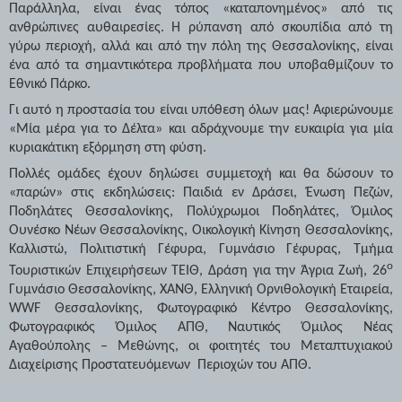
Παράλληλα, είναι ένας τόπος «καταπονημένος» από τις
ανθρώπινες αυθαιρεσίες.
Η ρύπανση από σκουπίδια από τη
γύρω περιοχή, αλλά και από την πόλη της Θεσσαλονίκης, είναι
ένα από τα σημαντικότερα προβλήματα που υποβαθμίζουν το
Εθνικό Πάρκο.
Γι αυτό η προστασία του είναι υπόθεση όλων μας! Αφιερώνουμε
«Μία μέρα για το Δέλτα» και αδράχνουμε την ευκαιρία για μία
κυριακάτικη εξόρμηση στη φύση.
Πολλές ομάδες έχουν δηλώσει συμμετοχή και θα δώσουν το
«παρών» στις εκδηλώσεις: Παιδιά εν Δράσει, Ένωση Πεζών,
Ποδηλάτες Θεσσαλονίκης, Πολύχρωμοι Ποδηλάτες, Όμιλος
Ουνέσκο Νέων Θεσσαλονίκης, Οικολογική Κίνηση Θεσσαλονίκης,
Καλλιστώ, Πολιτιστική Γέφυρα, Γυμνάσιο Γέφυρας, Τμήμα
ο
Τουριστικών Επιχειρήσεων ΤΕΙΘ, Δράση για την Άγρια Ζωή, 26
Γυμνάσιο Θεσσαλονίκης, ΧΑΝΘ, Ελληνική Ορνιθολογική Εταιρεία,
WWF
Θεσσαλονίκης, Φωτογραφικό Κέντρο Θεσσαλονίκης,
Φωτογραφικός Όμιλος ΑΠΘ, Ναυτικός Όμιλος Νέας
Αγαθούπολης – Μεθώνης, οι φοιτητές του Μεταπτυχιακού
Διαχείρισης Προστατευόμενων
Περιοχών του ΑΠΘ.