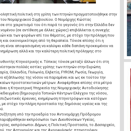
ροληπτική πολιτική στη γρίπη των πτηνών πραγματοποιήθηκε στην
 του Νομαρχιακού Συμβουλίου. Ο Νομάρχης Κώστας
ε στο χαιρετισμό του ότι παρά το γεγονός ότι στην Ελλάδα δεν
νομένου (σε αντίθεση με άλλες χώρες) επιβάλλεται η συνεχής
ών και των φορέων επί του θέματος, με στόχο την πρόληψη που
η και οικονομικότερη από τη θεραπεία. Τόνισε επίσης ότι η
ση είναι αποφασισμένη να καλύψει κάθε δαπάνη προκειμένου να
ενημέρωση αλλά και την καλύτερη πολιτική πρόληψης στο
ευθυντής Κτηνιατρικής κ. Τόπκας τόνισε μεταξύ άλλων ότι στη
ανίστηκαν πολλές εστίες γρίπης των πτηνών στην Ευρώπη
γαρία, Ολλανδία, Πολωνία, Ελβετία, FYROM, Ρωσία, Γεωργία,
υνο εξάπλωσης της νόσου να παραμένει και ως εκ τούτου την
καίων προστατευτικών μέτρων. Αναφέρθηκε επίσης στα μέτρα
βάνει η Κτηνιατρική Υπηρεσία της Νομαρχιακής Αυτοδιοίκησης
νδεδειγμένα (δημιουργία Τοπικών Κέντρων Ελέγχου της νόσου,
 επιζωοτικές έρευνες, ενημέρωση πτηνοτρόφων και κατόχων
 με στόχο την πλήρη προστασία της δημόσιας υγείας και της
ύ.
συζήτηση υπό την προεδρία του Αντινομάρχη Πρόδρομου
 παραβρέθηκαν εκπρόσωποι των Διευθύνσεων Υγείας,
ργίας, εκπρόσωποι Δήμων, η Πολιτική Προστασία, το Δασαρχείο,
ύ, της Αστυνομίας και της Αγροφυλακής, πτηνοτρόφοι,