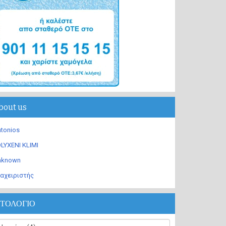
bout us
tonios
LYXENI KLIMI
nknown
αχειριστής
ΣΤΟΛΟΓΙΟ