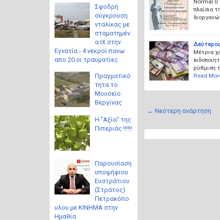
Normal 0
Σφοδρή
πλαίσια 
σύγκρουση
διοργανώ
νταλίκας με
σταματημέν
α ΙΧ στην
Δεύτερος 
Εγνατία - 4 νεκροί πανω
Μέτρια χα
απο 20 οι τραυματίες
ειδοποιητ
ρύθμιση 
Read Mor
Πραγματικό
τητα το
Μουσείο
Βεργίνας
← Νεότερη ανάρτηση
Η "Αξία" της
Πιπεριάς !!!!!!
Παρουσίαση
υποψήφιου
Ευστράτιου
(Στράτος)
Πετρακόπο
υλου με ΚΙΝΗΜΑ στην
Ημαθία