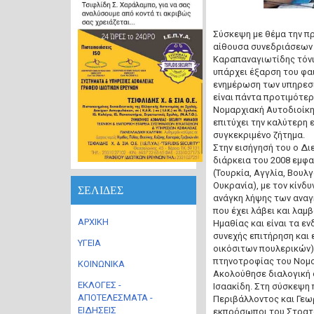
Σύσκεψη με θέμα την π
αίθουσα συνεδριάσεων
Καραπαναγιωτίδης τόνισ
υπάρχει έξαρση του φαι
ενημέρωση των υπηρεσι
είναι πάντα προτιμότερ
Νομαρχιακή Αυτοδιοίκη
επιτύχει την καλύτερη 
συγκεκριμένο ζήτημα.
Στην εισήγησή του ο Δι
διάρκεια του 2008 εμφ
(Τουρκία, Αγγλία, Βουλ
Ουκρανία), με τον κίνδ
ΣΕΛΙΔΕΣ
ανάγκη λήψης των αναγ
που έχει λάβει και λαμ
ΑΡΧΙΚΗ
Ημαθίας και είναι τα ε
συνεχής επιτήρηση και
ΥΓΕΙΑ
οικόσιτων πουλερικών),
πτηνοτροφίας του Νομο
ΚΟΙΝΩΝΙΚΑ
Ακολούθησε διαλογική 
ΕΚΛΟΓΕΣ -
Ισαακίδη. Στη σύσκεψη
ΑΠΟΤΕΛΕΣΜΑΤΑ -
Περιβάλλοντος και Γεω
ΕΙΔΗΣΕΙΣ
εκπρόσωποι του Στρατο