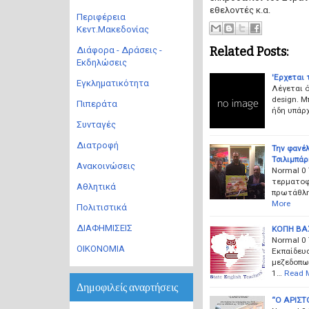
εθελοντές κ.α.
Περιφέρεια
Κεντ.Μακεδονίας
Related Posts:
Διάφορα - Δράσεις -
Εκδηλώσεις
'Eρχεται 
Εγκληματικότητα
Λέγεται 
design. Μ
Πιπεράτα
ήδη υπάρ
Συνταγές
Διατροφή
Την φανέ
Τσιλιμπάρ
Ανακοινώσεις
Normal 0 
τερματοφύ
Αθλητικά
πρωτάθλη
More
Πολιτιστικά
ΔΙΑΦΗΜΙΣΕΙΣ
ΚΟΠΗ ΒΑ
Normal 0 
ΟΙΚΟΝΟΜΙΑ
Εκπαίδευσ
μεζεδοπω
1…
Read 
Δημοφιλείς αναρτήσεις
“Ο ΑΡΙΣΤ