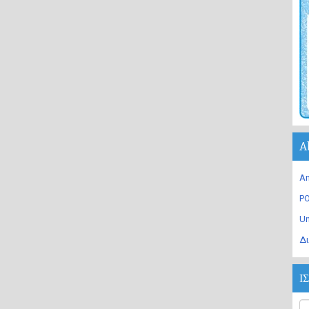
A
An
PO
U
Δι
Ι