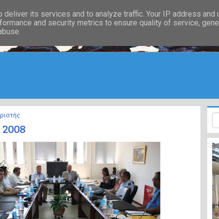
deliver its services and to analyze traffic. Your IP address and
formance and security metrics to ensure quality of service, gen
 abuse.
ιριστής
. 2008