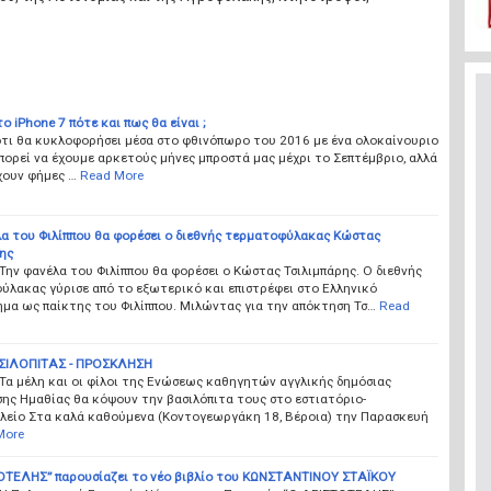
το iPhone 7 πότε και πως θα είναι ;
ότι θα κυκλοφορήσει μέσα στο φθινόπωρο του 2016 με ένα ολοκαίνουριο
πορεί να έχουμε αρκετούς μήνες μπροστά μας μέχρι το Σεπτέμβριο, αλλά
χουν φήμες …
Read More
λα του Φιλίππου θα φορέσει ο διεθνής τερματοφύλακας Κώστας
ης
Την φανέλα του Φιλίππου θα φορέσει ο Κώστας Τσιλιμπάρης. Ο διεθνής
λακας γύρισε από το εξωτερικό και επιστρέφει στο Ελληνικό
μα ως παίκτης του Φιλίππου. Μιλώντας για την απόκτηση Τσ…
Read
ΣΙΛΟΠΙΤΑΣ - ΠΡΟΣΚΛΗΣΗ
Τα μέλη και οι φίλοι της Ενώσεως καθηγητών αγγλικής δημόσιας
ης Ημαθίας θα κόψουν την βασιλόπιτα τους στο εστιατόριο-
λείο Στα καλά καθούμενα (Κοντογεωργάκη 18, Βέροια) την Παρασκευή
More
ΟΤΕΛΗΣ” παρουσίαζει το νέο βιβλίο του ΚΩΝΣΤΑΝΤΙΝΟΥ ΣΤΑΪΚΟΥ