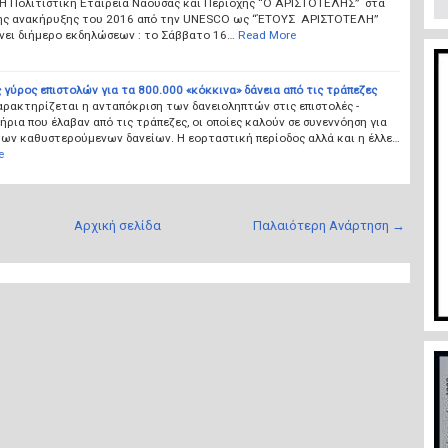
 Η Πολιτιστική Εταιρεία Νάουσας και Περιοχής “Ο ΑΡΙΣΤΟΤΕΛΗΣ” στα
της ανακήρυξης του 2016 από την UNESCO ως “ΈΤΟΥΣ ΑΡΙΣΤΟΤΕΛΗ”
νει διήμερο εκδηλώσεων : το Σάββατο 16…
Read More
γύρος επιστολών για τα 800.000 «κόκκινα» δάνεια από τις τράπεζες
ρακτηρίζεται η ανταπόκριση των δανειοληπτών στις επιστολές -
ήρια που έλαβαν από τις τράπεζες, οι οποίες καλούν σε συνεννόηση για
των καθυστερούμενων δανείων. Η εορταστική περίοδος αλλά και η έλλε…
e
Αρχική σελίδα
Παλαιότερη Ανάρτηση →