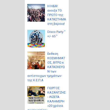
Η H&M
ανοιξε ΤΟ
ΠΡΩΤΟ της
ΚΑΤΑΣΤΗΜΑ
στη βεροια!
Disco Party “
+/- 65 ”
Eκθεση
ΚΟΣΜΗΜΑΤ
ΟΣ, ΒΙΤΡΩ κ
ΚΑΤΑΣΚΕΥΩ
Ν των
αντίστοιχων τμημάτων
της Κ.Ε.Π.Α
ΓΙΩΡΓΟΣ
ΚΑΖΑΝΤΖΗΣ
- ΛΙΖΕΤΑ
ΚΑΛΗΜΕΡΗ
«20 χρόνια