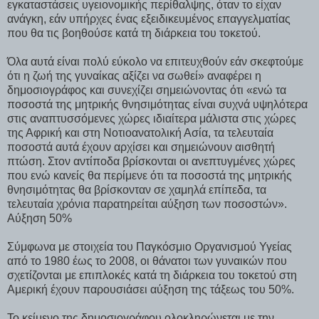
εγκαταστάσεις υγειονομικής περίθαλψης, όταν το είχαν
ανάγκη, εάν υπήρχες ένας εξειδικευμένος επαγγελματίας
που θα τις βοηθούσε κατά τη διάρκεια του τοκετού.
Όλα αυτά είναι πολύ εύκολο να επιτευχθούν εάν σκεφτούμε
ότι η ζωή της γυναίκας αξίζει να σωθεί» αναφέρει η
δημοσιογράφος και συνεχίζει σημειώνοντας ότι «ενώ τα
ποσοστά της μητρικής θνησιμότητας είναι συχνά υψηλότερα
στις αναπτυσσόμενες χώρες ιδιαίτερα μάλιστα στις χώρες
της Αφρική και στη Νοτιοανατολική Ασία, τα τελευταία
ποσοστά αυτά έχουν αρχίσει και σημειώνουν αισθητή
πτώση. Στον αντίποδα βρίσκονται οι ανεπτυγμένες χώρες
που ενώ κανείς θα περίμενε ότι τα ποσοστά της μητρικής
θνησιμότητας θα βρίσκονταν σε χαμηλά επίπεδα, τα
τελευταία χρόνια παρατηρείται αύξηση των ποσοστών».
Αύξηση 50%
Σύμφωνα με στοιχεία του Παγκόσμιο Οργανισμού Υγείας
από το 1980 έως το 2008, οι θάνατοι των γυναικών που
σχετίζονται με επιπλοκές κατά τη διάρκεια του τοκετού στη
Αμερική έχουν παρουσιάσει αύξηση της τάξεως του 50%.
Το κείμενο της δημοσιογράφου ολοκληρώνεται με την