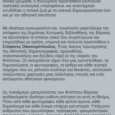
εθνικά χρώματα, η πολύχρονη προσπάθεια ενέπνευσε
παλλαϊκή συλλογική υπερηφάνεια, και αναντίρρητα
συνδέθηκε η τοπική ζωή με τη νεανική δημιουργικότητα όσο
και με την αθλητική ταυτότητα.
Με ιδιαίτερη ευγνωμοσύνη και συγκίνηση χαιρετίζουμε την
απόφαση της Δημόσιας Κεντρικής Βιβλιοθήκης της Βέροιας
να αξιοποιήσει το σπάνιο υλικό που συγκέντρωσε και
επιμελήθηκε με αγάπη, επιμονή και πολυετή προσπάθεια ο
Στέφανος Οικονομόπουλος
. Ένας άοκνος πρωτεργάτης
της αθλητικής δημοσιογραφίας, αρχειοθέτης,
στατιστικολόγος και δια βίου σαρξ εκ της σαρκός του
Φιλίππου. Οι σκληρόδετοι τόμοι που μας εμπιστεύθηκε, τα
δημοσιεύματα, οι φωτογραφίες, τα άρθρα και κάθε σχετικό
τεκμήριο που ως μέλισσα συνέλεγε για δεκαετίες, αποτελούν
ολοζώντανες μαρτυρίες μιας ολόκληρης εποχής και ενός
ασύγκριτου αθλητικού φαινομένου.
Ως παλαίμαχοι χαντμπολίστες του Φιλίππου Βέροιας
αισθανόμαστε ιδιαίτερη ευθύνη απέναντι σε αυτή τη Μνήμη.
Πίσω από κάθε φωτογραφία, κάθε φύλλο αγώνα, κάθε
δημοσίευμα και κάθε όνομα υπάρχει μια ιστορία. Υπάρχουν
άνθρωποι που αγωνίστηκαν, πρόσφεραν, τραυματίστηκαν,