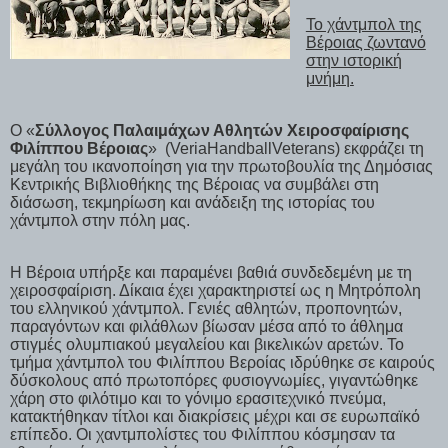
Το χάντμπολ της
Βέροιας ζωντανό
στην ιστορική
μνήμη.
Ο «
Σύλλογος Παλαιμάχων Αθλητών Χειροσφαίρισης
Φιλίππου Βέροιας
» (VeriaHandballVeterans) εκφράζει τη
μεγάλη του ικανοποίηση για την πρωτοβουλία της Δημόσιας
Κεντρικής Βιβλιοθήκης της Βέροιας να συμβάλει στη
διάσωση, τεκμηρίωση και ανάδειξη της ιστορίας του
χάντμπολ στην πόλη μας.
Η Βέροια υπήρξε και παραμένει βαθιά συνδεδεμένη με τη
χειροσφαίριση. Δίκαια έχει χαρακτηριστεί ως η Μητρόπολη
του ελληνικού χάντμπολ. Γενιές αθλητών, προπονητών,
παραγόντων και φιλάθλων βίωσαν μέσα από το άθλημα
στιγμές ολυμπιακού μεγαλείου και βικελικών αρετών. Το
τμήμα χάντμπολ του Φιλίππου Βεροίας ιδρύθηκε σε καιρούς
δύσκολους από πρωτοπόρες φυσιογνωμίες, γιγαντώθηκε
χάρη στο φιλότιμο και το γόνιμο ερασιτεχνικό πνεύμα,
κατακτήθηκαν τίτλοι και διακρίσεις μέχρι και σε ευρωπαϊκό
επίπεδο. Οι χαντμπολίστες του Φιλίππου κόσμησαν τα