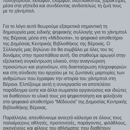
πανηγύρισαν, έκλαψαν, έλαμψαν, διαπλάθοντας χαρακτήρες
μέσα στα γήπεδα και συνδέοντας ανιδιοτελώς τη ζωή τους
με το χάντμπολ.
Για το λόγο αυτό θεωρούμε εξαιρετικά σημαντική τη
δημιουργία μιας ειδικής ψηφιακής συλλογής για το χάντμπολ
της Βέροιας μέσα στη «Μέδουσα», το ψηφιακό αποθετήριο
της Δημόσιας Κεντρικής Βιβλιοθήκης της Βέροιας. Ο
Σύλλογός μας δηλώνει ότι θα συμβάλει με όλες του τις
δυνάμεις στην προσπάθεια αυτή. Θα σταθούμε αρωγοί στην
εξελικτική συγκέντρωση υλικού, στην αναγνώριση
προσώπων και γεγονότων, στη διασταύρωση πληροφοριών
και στη σύνδεση του αρχείου με τις ζωντανές μαρτυρίες των
ανθρώπων που έγραψαν την ιστορία του χάντμπολ στη
Βέροια.
Ελπίζουμε αυτή η συνεργασία να αποτελέσει
παράδειγμα ώστε και άλλα σωματεία οργανώσεις και ιδιώτες
να διαθέσουν το υλικό τους για ψηφιοποίηση και φιλοξενία
στο ψηφιακό αποθετήριο “Μέδουσα” της Δημοσίας Κεντρικής
Βιβλιοθήκης Βέροιας.
Παράλληλα, απευθύνουμε ανοιχτό κάλεσμα σε όλους τους
παλαίμαχους αθλητές, προπονητές, παράγοντες, φιλάθλους,
οικογένειες και φίλους του αθλήματος που διαθέτουν