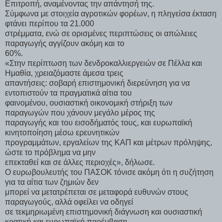
Επιτροπή, αναμένοντας την απάντησή της.
Σύμφωνα με στοιχεία αγροτικών φορέων, η πληγείσα έκταση
φτάνει περίπου τα 21.000
στρέμματα, ενώ σε ορισμένες περιπτώσεις οι απώλειες
παραγωγής αγγίζουν ακόμη και το
60%.
«Στην περίπτωση των δενδροκαλλιεργειών σε Πέλλα και
Ημαθία, χρειαζόμαστε άμεσα τρεις
απαντήσεις: σοβαρή επιστημονική διερεύνηση για να
εντοπιστούν τα πραγματικά αίτια του
φαινομένου, ουσιαστική οικονομική στήριξη των
παραγωγών που χάνουν μεγάλο μέρος της
παραγωγής και του εισοδήματός τους, και ευρωπαϊκή
κινητοποίηση μέσω ερευνητικών
προγραμμάτων, εργαλείων της ΚΑΠ και μέτρων πρόληψης,
ώστε το πρόβλημα να μην
επεκταθεί και σε άλλες περιοχές», δήλωσε.
Ο ευρωβουλευτής του ΠΑΣΟΚ τόνισε ακόμη ότι η συζήτηση
για τα αίτια των ζημιών δεν
μπορεί να μετατρέπεται σε μεταφορά ευθυνών στους
παραγωγούς, αλλά οφείλει να οδηγεί
σε τεκμηριωμένη επιστημονική διάγνωση και ουσιαστική
κρατική και ευρωπαϊκή παρέμβαση.