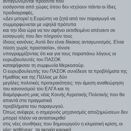
ανταγωνίζονται προϊόντα που
εισάγονται από χώρες όπου δεν ισχύουν πάντα οι ίδιες
προδιαγραφές.
«Δεν μπορεί η Ευρώπη να ζητά από τον παραγωγό να
συμμορφώνεται με υψηλά πρότυπα
και την ίδια ώρα να τον αφήνει εκτεθειμένο απέναντι σε
εισαγωγές που δεν πληρούν τους
ίδιους κανόνες. Αυτό δεν είναι δίκαιος ανταγωνισμός. Είναι
πίεση χωρίς προστασία», τόνισε
υπογραμμίζοντας ότι και για τους παραπάνω λόγους οι
ευρωβουλευτές του ΠΑΣΟΚ
καταψήφισαν τη συμφωνία Μερκοσούρ.
Ο ευρωβουλευτής του ΠΑΣΟΚ συνέδεσε τα προβλήματα της
Ημαθίας και της Πέλλας με δύο
μεγάλες πολιτικές προτεραιότητες: την άμεση αναθεώρηση
του κανονισμού του ΕΛΓΑ και τη
διαμόρφωση μιας νέας Κοινής Αγροτικής Πολιτικής που θα
απαντά στα πραγματικά
προβλήματα του παραγωγού.
Όπως ανέφερε, ο σημερινός μηχανισμός αποζημιώσεων δεν
μπορεί πλέον να ανταποκριθεί
στις νέες συνθήκες που δημιουργούν η κλιματική κρίση, οι
νέες ασθένειες, τα ακραία καιρικά