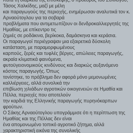
Τάσος Χαλκίδης, μαζί με μέλη
και παραγωγούς της περιοχής, ενημέρωσαν αναλυτικά τον κ.
Αρναούτογλου για τα σοβαρά
προβλήματα που αντιμετωπίζουν οι δενδροκαλλιεργητές της
Ημαθίας, με επίκεντρο τις
ζημιές σε ροδάκινα, βερίκοκα, δαμάσκηνα και κεράσια.
Οι παραγωγοί περιέγραψαν μια εξαιρετικά δύσκολη
κατάσταση, με παραμορφωμένους
καρπούς, ξερές και τυφλές βέργες, απώλειες παραγωγής,
ακραία κλιματικά φαινόμενα,
φυτοϋγειονομικούς κινδύνους και διαρκώς αυξανόμενο
κόστος παραγωγής. Όπως
τονίστηκε, το πρόβλημα δεν αφορά μόνο μεμονωμένες
καλλιέργειες, αλλά συνολικά την
επιβίωση χιλιάδων αγροτικών οικογενειών σε Ημαθία και
Πέλλα, περιοχές που αποτελούν
την καρδιά της Ελληνικής παραγωγής πυρηνόκαρπων
φρούτων.
Ο Σάκης Αρναούτογλου υπογράμμισε ότι η περίπτωση της
Ημαθίας και της Πέλλας δεν είναι
ένα απομονωμένο τοπικό αγροτικό ζήτημα, αλλά
χαρακτηριστική εικόνα της συνολικής