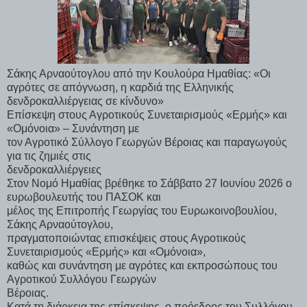
Σάκης Αρναούτογλου από την Κουλούρα Ημαθίας: «Οι
αγρότες σε απόγνωση, η καρδιά της Ελληνικής
δενδροκαλλιέργειας σε κίνδυνο»
Επίσκεψη στους Αγροτικούς Συνεταιρισμούς «Ερμής» και
«Ομόνοια» – Συνάντηση με
τον Αγροτικό Σύλλογο Γεωργών Βέροιας και παραγωγούς
για τις ζημιές στις
δενδροκαλλιέργειες
Στον Νομό Ημαθίας βρέθηκε το Σάββατο 27 Ιουνίου 2026 ο
ευρωβουλευτής του ΠΑΣΟΚ και
μέλος της Επιτροπής Γεωργίας του Ευρωκοινοβουλίου,
Σάκης Αρναούτογλου,
πραγματοποιώντας επισκέψεις στους Αγροτικούς
Συνεταιρισμούς «Ερμής» και «Ομόνοια»,
καθώς και συνάντηση με αγρότες και εκπροσώπους του
Αγροτικού Συλλόγου Γεωργών
Βέροιας.
Κατά τη διάρκεια της επίσκεψης, ο πρόεδρος του Συλλόγου,