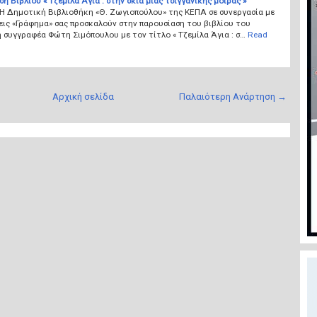
η Βιβλίου « Τζεμίλα Άγια : στην σκιά μιας τσιγγάνικης μοίρας »
 Η Δημοτική Βιβλιοθήκη «Θ. Ζωγιοπούλου» της ΚΕΠΑ σε συνεργασία με
εις «Γράφημα» σας προσκαλούν στην παρουσίαση του βιβλίου του
συγγραφέα Φώτη Σιμόπουλου με τον τίτλο « Τζεμίλα Άγια : σ…
Read
Αρχική σελίδα
Παλαιότερη Ανάρτηση →