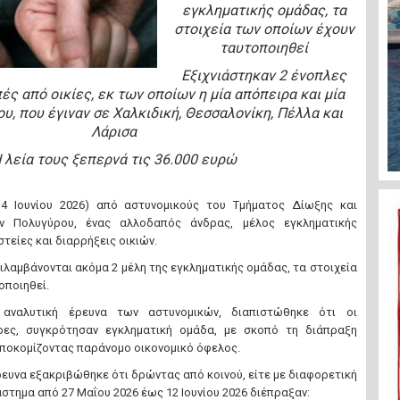
εγκληματικής ομάδας, τα
στοιχεία των οποίων έχουν
ταυτοποιηθεί
Εξιχνιάστηκαν 2 ένοπλες
ές από οικίες, εκ των οποίων η μία απόπειρα και μία
υ, που έγιναν σε Χαλκιδική, Θεσσαλονίκη, Πέλλα και
Λάρισα
 λεία τους ξεπερνά τις 36.000 ευρώ
4 Ιουνίου 2026) από αστυνομικούς του Τμήματος Δίωξης και
ων Πολυγύρου, ένας αλλοδαπός άνδρας, μέλος εγκληματικής
τείες και διαρρήξεις οικιών.
λαμβάνονται ακόμα 2 μέλη της εγκληματικής ομάδας, τα στοιχεία
οποιηθεί.
 αναλυτική έρευνα των αστυνομικών, διαπιστώθηκε ότι οι
ρες, συγκρότησαν εγκληματική ομάδα, με σκοπό τη διάπραξη
αποκομίζοντας παράνομο οικονομικό όφελος.
ρευνα εξακριβώθηκε ότι δρώντας από κοινού, είτε με διαφορετική
άστημα από 27 Μαΐου 2026 έως 12 Ιουνίου 2026 διέπραξαν: