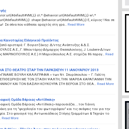
ργής
vior:url(#default#VML);} o\:* {behavior:url(#default#VML);} w\:*
url(#default#VML);} .shape {behavior:url(#default#VML);} Ε, κύριος ! Ναι σε
ω! Σε σένα που κάθεσαι αραχτός στη γρα…
Read More
α Καινοτομίας Ελληνικού Προϊόντος
(από αριστερά: Γ. Βογιατζάκης- Δ/ντης Ανάπτυξης & Δ.Σ.
ΥΛΟΣ Α.Ε., Γ. Μπουτάρης-Δήμαρχος Θεσσαλονίκης, J. Loubere-Δ/νων
ς ΜΑΡΙΝΟΠΟΥΛΟΣ Α.Ε.) Η Μαρινόπουλος A.E. στηρίζει 86 παραγ…
Read
ΙΑ ΣΤΟ ΘΕΑΤΡΟ ΣΤΑΡ ΤΗΝ ΠΑΡΑΣΚΕΥΗ 11 ΙΑΝΟΥΑΡΙΟΥ 2013
 «ΓΙΝΑΜΕ ΒΟΥΛΗ ΚΑΛΛΙΓΡΑΦΙΑ » των Ντ. Σπυρόπουλου – Γ. Γαλίτη
Η ΕΠΙΘΕΩΡΗΣΗ ΜΕ ΤΟΝ ΣΤΑΘΗ ΨΑΛΤΗ, ΤΗΝ ΜΑΡΘΑ ΚΑΡΑΓΙΑΝΝΗ ΤΗΝ
ΝΝΙΝΟΥ ΚΑΙ ΤΟΝ ΒΑΣΙΛΗ ΚΟΥΚΟΥΡΑ ΣΤΗ ΒΕΡΟΙΑ ΣΤΟ ΘΕΑ…
Read More
αφική Ομάδα Βέροιας «Αντίθεσις»
φική Ομάδα Βέροιας «Αντίθεσις» παρουσιάζει....τον Γιάννη
κη για τη "ψυχολογία του φωτογράφου" και τις σκέψεις του για την
ία. Στο φουαγιέ της Αντωνειάδειος Στέγης Γραμμάτων & Τεχνών το
…
Read More