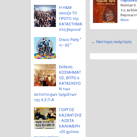
Παρουσίασ
Normal 0
Η H&M
τις εκδόσ
ανοιξε ΤΟ
Βεροιώτη 
ΠΡΩΤΟ της
More
ΚΑΤΑΣΤΗΜΑ
στη βεροια!
Disco Party “
← Νεότερη ανάρτηση
+/- 65 ”
Eκθεση
ΚΟΣΜΗΜΑΤ
ΟΣ, ΒΙΤΡΩ κ
ΚΑΤΑΣΚΕΥΩ
Ν των
αντίστοιχων τμημάτων
της Κ.Ε.Π.Α
ΓΙΩΡΓΟΣ
ΚΑΖΑΝΤΖΗΣ
- ΛΙΖΕΤΑ
ΚΑΛΗΜΕΡΗ
«20 χρόνια