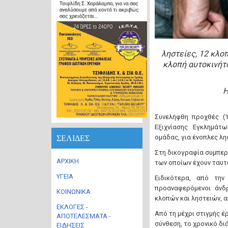
ληστείες, 12 κλοπ
κλοπή αυτοκινήτο
Η
Συνελήφθη προχθές (1
Εξιχνίασης Εγκλημάτ
ΣΕΛΙΔΕΣ
ομάδας, για ένοπλες λησ
Στη δικογραφία συμπερι
ΑΡΧΙΚΗ
των οποίων έχουν ταυτ
ΥΓΕΙΑ
Ειδικότερα, από την
προαναφερόμενοι άνδ
ΚΟΙΝΩΝΙΚΑ
κλοπών και ληστειών, 
ΕΚΛΟΓΕΣ -
Από τη μέχρι στιγμής έ
ΑΠΟΤΕΛΕΣΜΑΤΑ -
σύνθεση, το χρονικό δι
ΕΙΔΗΣΕΙΣ