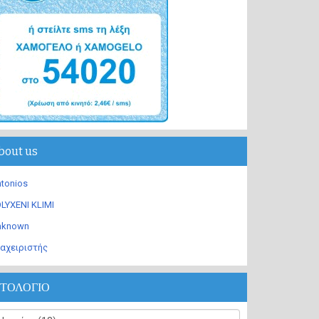
bout us
tonios
LYXENI KLIMI
nknown
αχειριστής
ΣΤΟΛΟΓΙΟ