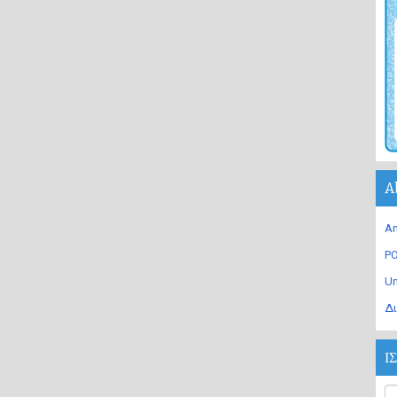
A
An
PO
U
Δι
Ι