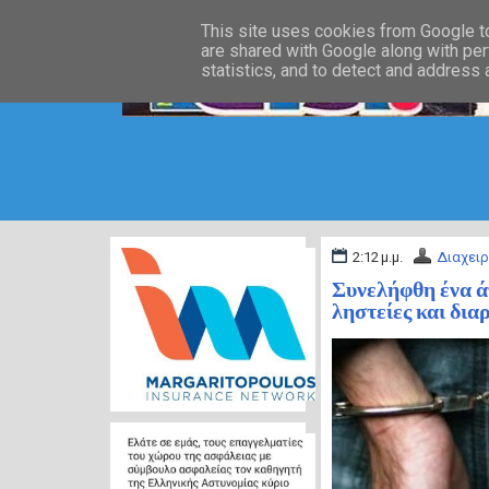
This site uses cookies from Google to 
are shared with Google along with per
statistics, and to detect and address
2:12 μ.μ.
Διαχειρ
Συνελήφθη ένα άτ
ληστείες και δια