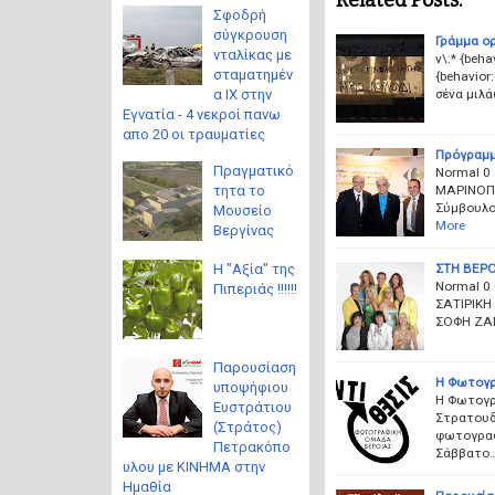
Σφοδρή
σύγκρουση
Γράμμα ο
νταλίκας με
v\:* {beha
σταματημέν
{behavior:
σένα μιλά
α ΙΧ στην
Εγνατία - 4 νεκροί πανω
απο 20 οι τραυματίες
Πρόγραμμ
Πραγματικό
Normal 0 
τητα το
ΜΑΡΙΝΟΠΟ
Σύμβουλο
Μουσείο
More
Βεργίνας
Η "Αξία" της
ΣΤΗ ΒΕΡΟ
Normal 0
Πιπεριάς !!!!!!
ΣΑΤΙΡΙΚ
ΣΟΦΗ ΖΑ
Παρουσίαση
Η Φωτογρ
υποψήφιου
Η Φωτογρα
Ευστράτιου
Στρατουδά
(Στράτος)
φωτογραφ
Πετρακόπο
Σάββατο
υλου με ΚΙΝΗΜΑ στην
Ημαθία