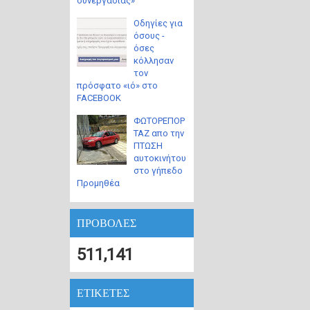
συνεργασίας»
Οδηγίες για
όσους -
όσες
κόλλησαν
τον
πρόσφατο «ιό» στο
FACEBOOK
ΦΩΤΟΡΕΠΟΡ
ΤΑΖ απο την
ΠΤΩΣΗ
αυτοκινήτου
στο γήπεδο
Προμηθέα
ΠΡΟΒΟΛΕΣ
511,141
ΕΤΙΚΕΤΕΣ