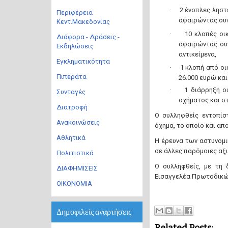
·
2 ένοπλες ληστ
Περιφέρεια
αφαιρώντας συν
Κεντ.Μακεδονίας
·
10 κλοπές οι
Διάφορα - Δράσεις -
αφαιρώντας συν
Εκδηλώσεις
αντικείμενα,
Εγκληματικότητα
·
1 κλοπή από οι
Πιπεράτα
26.000 ευρώ και
·
1 διάρρηξη ο
Συνταγές
οχήματος και στ
Διατροφή
Ο συλληφθείς εντοπίσ
Ανακοινώσεις
όχημα, το οποίο και απ
Αθλητικά
Η έρευνα των αστυνομι
σε άλλες παρόμοιες αξι
Πολιτιστικά
Ο συλληφθείς, με τη 
ΔΙΑΦΗΜΙΣΕΙΣ
Εισαγγελέα Πρωτοδικών
ΟΙΚΟΝΟΜΙΑ
Δημοφιλείς αναρτήσεις
Related Posts: