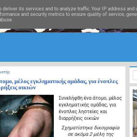
deliver its services and to analyze traffic. Your IP address and
formance and security metrics to ensure quality of service, gen
 abuse.
ιστής
ομο, μέλος εγκληματικής ομάδας, για ένοπλες
ρρήξεις οικιών
Συνελήφθη ένα άτομο, μέλος
εγκληματικής ομάδας, για
ένοπλες ληστείες και
διαρρήξεις οικιών
Σχηματίστηκε δικογραφία
σε ακόμα 2 μέλη της