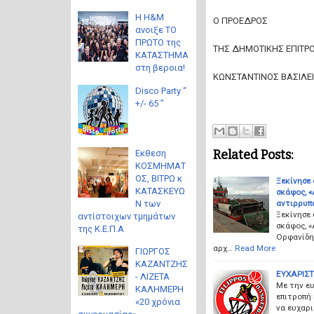
Η H&M
Ο ΠΡΟΕΔΡΟΣ
ανοιξε ΤΟ
ΠΡΩΤΟ της
ΤΗΣ ΔΗΜΟΤΙΚΗΣ ΕΠΙΤΡ
ΚΑΤΑΣΤΗΜΑ
στη βεροια!
ΚΩΝΣΤΑΝΤΙΝΟΣ ΒΑΣΙΛΕ
Disco Party “
+/- 65 ”
Related Posts:
Eκθεση
ΚΟΣΜΗΜΑΤ
ΟΣ, ΒΙΤΡΩ κ
Ξεκίνησε
ΚΑΤΑΣΚΕΥΩ
σκάφος, «
αντιρρυπα
Ν των
Ξεκίνησε
αντίστοιχων τμημάτων
σκάφος, «
της Κ.Ε.Π.Α
Ορφανίδη
αρχ…
Read More
ΓΙΩΡΓΟΣ
ΚΑΖΑΝΤΖΗΣ
ΕΥΧΑΡΙΣΤ
- ΛΙΖΕΤΑ
Mε την ε
ΚΑΛΗΜΕΡΗ
επιτροπή
«20 χρόνια
να ευχαρι