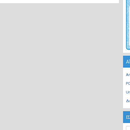
A
An
PO
U
Δι
Ι