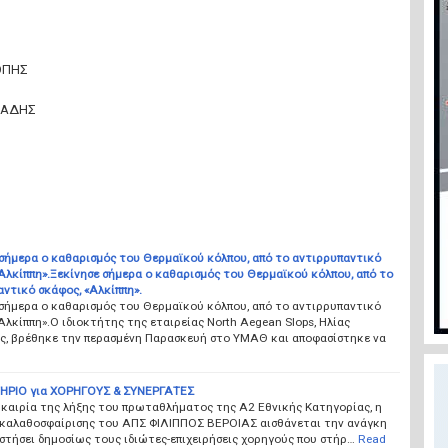
ΟΠΗΣ
ΙΑΔΗΣ
 σήμερα ο καθαρισμός του Θερμαϊκού κόλπου, από το αντιρρυπαντικό
Αλκίππη».Ξεκίνησε σήμερα ο καθαρισμός του Θερμαϊκού κόλπου, από το
ντικό σκάφος, «Αλκίππη».
 σήμερα ο καθαρισμός του Θερμαϊκού κόλπου, από το αντιρρυπαντικό
Αλκίππη».Ο ιδιοκτήτης της εταιρείας North Aegean Slops, Ηλίας
ς, βρέθηκε την περασμένη Παρασκευή στο ΥΜΑΘ και αποφασίστηκε να
ΗΡΙΟ για ΧΟΡΗΓΟΥΣ & ΣΥΝΕΡΓΑΤΕΣ
υκαιρία της λήξης του πρωταθλήματος της Α2 Εθνικής Κατηγορίας, η
 καλαθοσφαίρισης του ΑΠΣ ΦΙΛΙΠΠΟΣ ΒΕΡΟΙΑΣ αισθάνεται την ανάγκη
στήσει δημοσίως τους ιδιώτες-επιχειρήσεις χορηγούς που στήρ…
Read