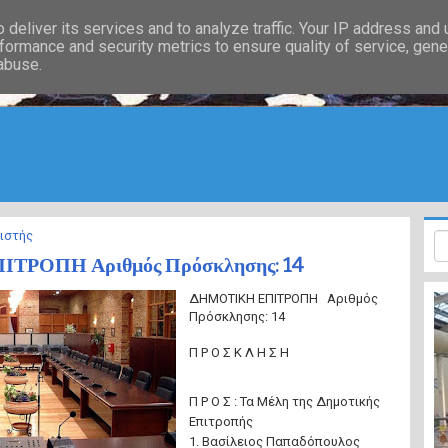
deliver its services and to analyze traffic. Your IP address and
formance and security metrics to ensure quality of service, gen
 abuse.
ιστής
ΤΡΟΠΗ Αριθμός Πρόσκλησης: 14
ΔΗΜΟΤΙΚΗ ΕΠΙΤΡΟΠΗ Αριθμός
Πρόσκλησης: 14
Π Ρ Ο Σ Κ Λ Η Σ Η
Π Ρ Ο Σ : Τα Μέλη της Δημοτικής
Επιτροπής
1. Βασίλειος Παπαδόπουλος