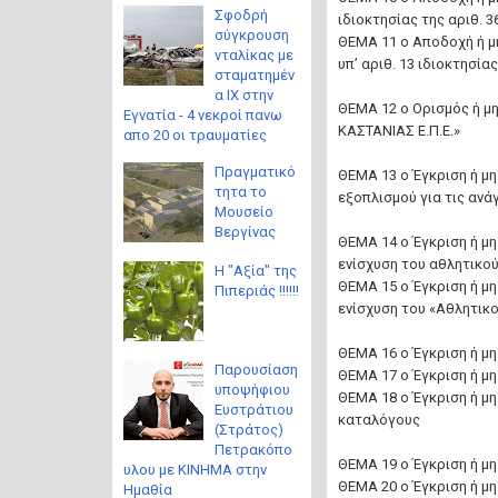
Σφοδρή
ιδιοκτησίας της αριθ. 
σύγκρουση
ΘΕΜΑ 11 ο Αποδοχή ή μ
νταλίκας με
υπ’ αριθ. 13 ιδιοκτησί
σταματημέν
α ΙΧ στην
ΘΕΜΑ 12 ο Ορισμός ή μ
Εγνατία - 4 νεκροί πανω
ΚΑΣΤΑΝΙΑΣ Ε.Π.Ε.»
απο 20 οι τραυματίες
Πραγματικό
ΘΕΜΑ 13 ο Έγκριση ή μη
τητα το
εξοπλισμού για τις ανά
Μουσείο
Βεργίνας
ΘΕΜΑ 14 ο Έγκριση ή μη
ενίσχυση του αθλητικο
Η "Αξία" της
ΘΕΜΑ 15 ο Έγκριση ή μη
Πιπεριάς !!!!!!
ενίσχυση του «Αθλητικ
ΘΕΜΑ 16 ο Έγκριση ή μ
Παρουσίαση
ΘΕΜΑ 17 ο Έγκριση ή μ
υποψήφιου
ΘΕΜΑ 18 ο Έγκριση ή μ
Ευστράτιου
καταλόγους
(Στράτος)
Πετρακόπο
ΘΕΜΑ 19 ο Έγκριση ή μ
υλου με ΚΙΝΗΜΑ στην
ΘΕΜΑ 20 ο Έγκριση ή μ
Ημαθία