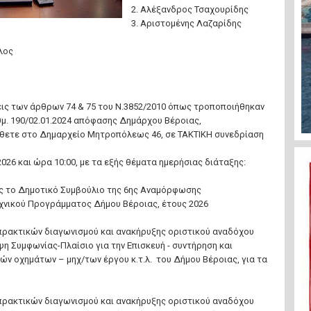
2. Αλέξανδρος Τσαχουρίδης
3. Αριστομένης Λαζαρίδης
λος
εις των άρθρων 74 & 75 του Ν.3852/2010 όπως τροποποιήθηκαν
ιθμ. 190/02.01.2024 απόφασης Δημάρχου Βέροιας,
θετε στο Δημαρχείο Μητροπόλεως 46, σε ΤΑΚΤΙΚΗ συνεδρίαση
/2026 και ώρα 10:00, με τα εξής θέματα ημερήσιας διάταξης:
ς το Δημοτικό Συμβούλιο της 6ης Αναμόρφωσης
χνικού Προγράμματος Δήμου Βέροιας, έτους 2026
 πρακτικών διαγωνισμού και ανακήρυξης οριστικού αναδόχου
ψη Συμφωνίας-Πλαίσιο για την Επισκευή - συντήρηση και
ν οχημάτων – μηχ/των έργου κ.τ.λ. του Δήμου Βέροιας, για τα
 πρακτικών διαγωνισμού και ανακήρυξης οριστικού αναδόχου