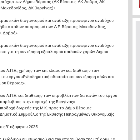
γριόχορτων Δήμου Βέροιας (ΔΚ Βέροιας, ΔΚ Δοβρά, ΔΚ
Μακεδονίδος, ΔΚ Βεργίνας)».
 πρακτικών διαγωνισμού και ανάδειξη προσωρινού αναδόχου
μήθεια κάδων απορριμμάτων Δ.Ε. Βέροιας, Μακεδονίδος,
αι Δοβρά»
 πρακτικών διαγωνισμού και ανάδειξη προσωρινού αναδόχου
ίσιο για τη συντήρηση εξοπλισμού παιδικών χαρών Δήμου
2ου Α.Π.Ε., χρήσης των επί έλασσον και διάθεσης των
ου έργου «Ενδοδημοτική οδοποιία και συντήρηση οδών και
ου Βέροιας».
 6ου Α.Π.Ε. και διάθεσης των απροβλέπτων δαπανών του έργου
παρέμβαση στην περιοχή της Βεργίνας».
 αποδοχή δωρεάς της Μ.Κ. προς το Δήμο Βέροιας
Δημοτικό Συμβούλιο της Έκθεσης Πεπραγμένων Οικονομικής
ας Β΄ εξαμήνου 2025
 εξώδικου συμβιβασμού για την αποζημίωση της υπ’ αριθ. 10