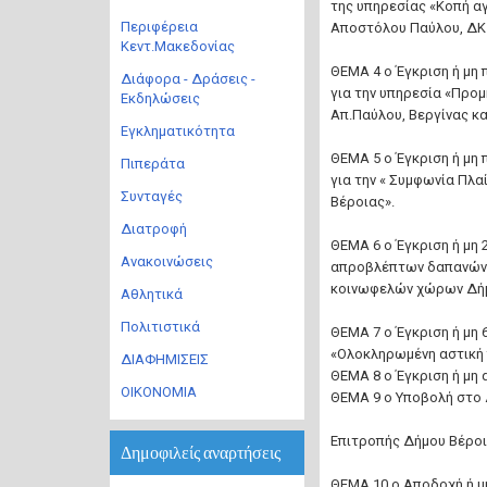
της υπηρεσίας «Κοπή α
Περιφέρεια
Αποστόλου Παύλου, ΔΚ 
Κεντ.Μακεδονίας
ΘΕΜΑ 4 ο Έγκριση ή μη
Διάφορα - Δράσεις -
για την υπηρεσία «Προ
Εκδηλώσεις
Απ.Παύλου, Βεργίνας κ
Εγκληματικότητα
ΘΕΜΑ 5 ο Έγκριση ή μη
Πιπεράτα
για την « Συμφωνία Πλα
Συνταγές
Βέροιας».
Διατροφή
ΘΕΜΑ 6 ο Έγκριση ή μη 
Ανακοινώσεις
απροβλέπτων δαπανών τ
κοινωφελών χώρων Δήμ
Αθλητικά
Πολιτιστικά
ΘΕΜΑ 7 ο Έγκριση ή μη
«Ολοκληρωμένη αστική 
ΔΙΑΦΗΜΙΣΕΙΣ
ΘΕΜΑ 8 ο Έγκριση ή μη
ΟΙΚΟΝΟΜΙΑ
ΘΕΜΑ 9 ο Υποβολή στο 
Επιτροπής Δήμου Βέροι
Δημοφιλείς αναρτήσεις
ΘΕΜΑ 10 ο Αποδοχή ή μη