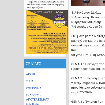
4. Αθανάσιος Δέλλας
5. Αριστείδης Βενιόπου
6. Χρήστος Μακρίδης
7. Θεόφιλος Κορωνάς
Σύμφωνα με τις διατάξ
και ισχύουν και της αρ
σας καλούμε να προσέλ
που
θα γίνει την Τρίτη 12/5
ΣΕΛΙΔΕΣ
ΘΕΜΑ 1 ο Εισήγηση προ
Προϋπολογισμού και Τε
ΑΡΧΙΚΗ
ΘΕΜΑ 2 ο Έγκριση ή μη
ΥΓΕΙΑ
για την υπηρεσία «Σύνα
προμήθεια ανταλλακτικώ
ΚΟΙΝΩΝΙΚΑ
έτη 2026-2028».
ΕΚΛΟΓΕΣ -
ΑΠΟΤΕΛΕΣΜΑΤΑ -
ΘΕΜΑ 3 ο Έγκριση ή μη
ΕΙΔΗΣΕΙΣ