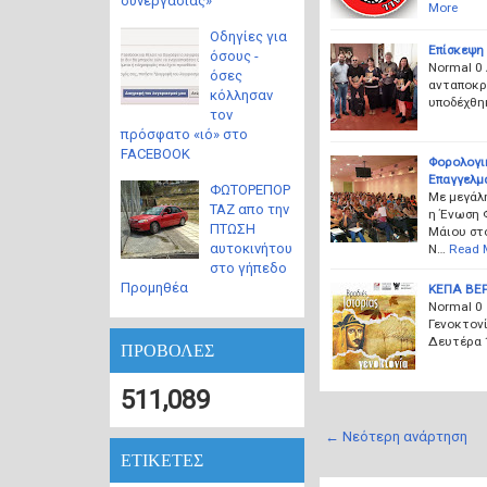
συνεργασίας»
More
Οδηγίες για
Επίσκεψη
όσους -
Normal 0
όσες
ανταποκρι
κόλλησαν
υποδέχθη
τον
πρόσφατο «ιό» στο
FACEBOOK
Φορολογι
Επαγγελμ
ΦΩΤΟΡΕΠΟΡ
Με μεγάλ
ΤΑΖ απο την
η Ένωση 
ΠΤΩΣΗ
Μάιου στ
αυτοκινήτου
Ν…
Read 
στο γήπεδο
Προμηθέα
ΚΕΠΑ ΒΕΡ
Normal 0 
Γενοκτον
Δευτέρα 
ΠΡΟΒΟΛΕΣ
511,089
← Νεότερη ανάρτηση
ΕΤΙΚΕΤΕΣ