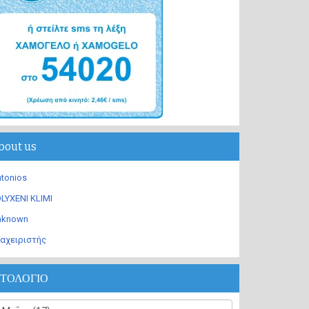
bout us
tonios
LYXENI KLIMI
nknown
αχειριστής
ΣΤΟΛΟΓΙΟ