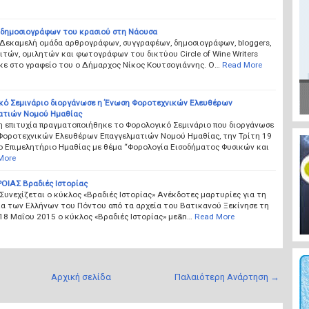
 δημοσιογράφων του κρασιού στη Νάουσα
 Δεκαμελή ομάδα αρθρογράφων, συγγραφέων, δημοσιογράφων, bloggers,
τών, ομιλητών και φωτογράφων του δικτύου Circle of Wine Writers
κε στο γραφείο του ο Δήμαρχος Νίκος Κουτσογιάννης. Ο…
Read More
κό Σεμινάριο διοργάνωσε η Ένωση Φοροτεχνικών Ελευθέρων
ατιών Νομού Ημαθίας
η επιτυχία πραγματοποιήθηκε το Φορολογικό Σεμινάριο που διοργάνωσε
Φοροτεχνικών Ελευθέρων Επαγγελματιών Νομού Ημαθίας, την Τρίτη 19
ο Επιμελητήριο Ημαθίας με θέμα “Φορολογία Εισοδήματος Φυσικών και
More
ΟΙΑΣ Βραδιές Ιστορίας
Συνεχίζεται ο κύκλος «Βραδιές Ιστορίας» Ανέκδοτες μαρτυρίες για τη
ία των Ελλήνων του Πόντου από τα αρχεία του Βατικανού Ξεκίνησε τη
18 Μαΐου 2015 ο κύκλος «Βραδιές Ιστορίας» με&n…
Read More
Αρχική σελίδα
Παλαιότερη Ανάρτηση →