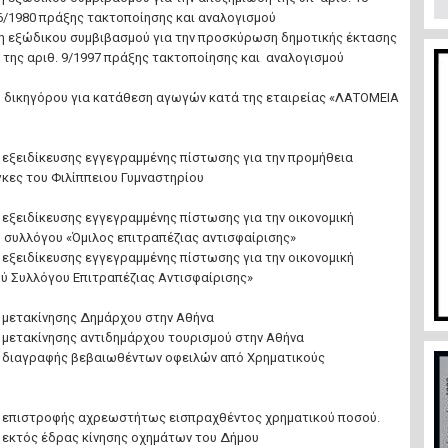
36/1980 πράξης τακτοποίησης και αναλογισμού
η εξώδικου συμβιβασμού για την προσκύρωση δημοτικής έκτασης
ας της αριθ. 9/1997 πράξης τακτοποίησης και αναλογισμού
η δικηγόρου για κατάθεση αγωγών κατά της εταιρείας «ΛΑΤΟΜΕΙΑ
 εξειδίκευσης εγγεγραμμένης πίστωσης για την προμήθεια
γκες του Φιλίππειου Γυμναστηρίου
 εξειδίκευσης εγγεγραμμένης πίστωσης για την οικονομική
ύ συλλόγου «Όμιλος επιτραπέζιας αντισφαίρισης»
 εξειδίκευσης εγγεγραμμένης πίστωσης για την οικονομική
ού Συλλόγου Επιτραπέζιας Αντισφαίρισης»
η μετακίνησης Δημάρχου στην Αθήνα
η μετακίνησης αντιδημάρχου τουρισμού στην Αθήνα
η διαγραφής βεβαιωθέντων οφειλών από Χρηματικούς
η επιστροφής αχρεωστήτως εισπραχθέντος χρηματικού ποσού.
η εκτός έδρας κίνησης οχημάτων του Δήμου