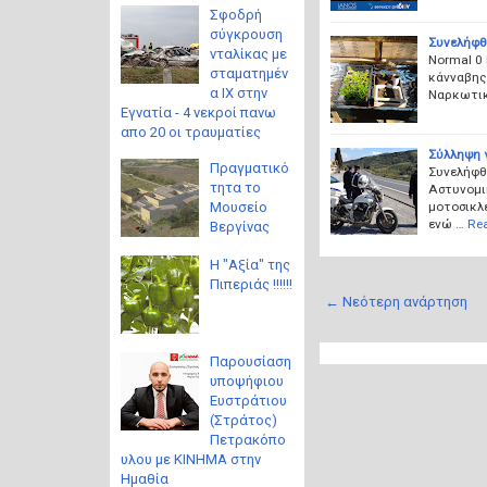
Σφοδρή
σύγκρουση
Συνελήφθ
νταλίκας με
Normal 0 
σταματημέν
κάνναβης
α ΙΧ στην
Ναρκωτικ
Εγνατία - 4 νεκροί πανω
απο 20 οι τραυματίες
Σύλληψη 
Πραγματικό
Συνελήφθη
τητα το
Αστυνομι
μοτοσικλέ
Μουσείο
ενώ …
Re
Βεργίνας
Η "Αξία" της
Πιπεριάς !!!!!!
← Νεότερη ανάρτηση
Παρουσίαση
υποψήφιου
Ευστράτιου
(Στράτος)
Πετρακόπο
υλου με ΚΙΝΗΜΑ στην
Ημαθία