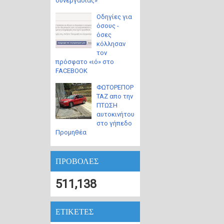
συνεργασίας»
Οδηγίες για
όσους -
όσες
κόλλησαν
τον
πρόσφατο «ιό» στο
FACEBOOK
ΦΩΤΟΡΕΠΟΡ
ΤΑΖ απο την
ΠΤΩΣΗ
αυτοκινήτου
στο γήπεδο
Προμηθέα
ΠΡΟΒΟΛΕΣ
511,138
ΕΤΙΚΕΤΕΣ