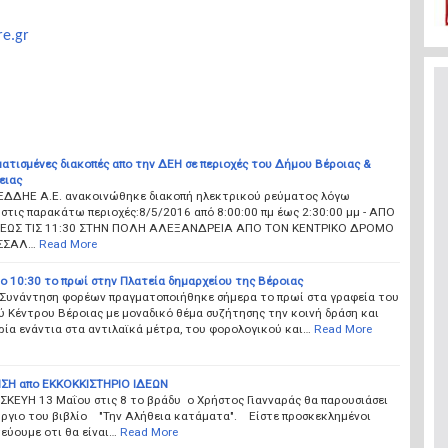
e.gr
ατισμένες διακοπές απο την ΔΕΗ σε περιοχές του Δήμου Βέροιας &
ειας
ΕΔΔΗΕ Α.Ε. ανακοινώθηκε διακοπή ηλεκτρικού ρεύματος λόγω
στις παρακάτω περιοχές:8/5/2016 από 8:00:00 πμ έως 2:30:00 μμ - ΑΠΟ
0 ΕΩΣ ΤΙΣ 11:30 ΣΤΗΝ ΠΟΛΗ ΑΛΕΞΑΝΔΡΕΙΑ ΑΠΟ ΤΟΝ ΚΕΝΤΡΙΚΟ ΔΡΟΜΟ
ΣΣΑΛ…
Read More
ο 10:30 το πρωί στην Πλατεία δημαρχείου της Βέροιας
 Συνάντηση φορέων πραγματοποιήθηκε σήμερα το πρωί στα γραφεία του
 Κέντρου Βέροιας με μοναδικό θέμα συζήτησης την κοινή δράση και
ία ενάντια στα αντιλαϊκά μέτρα, του φορολογικού και…
Read More
Η απο ΕΚΚΟΚΚΙΣΤΗΡΙΟ ΙΔΕΩΝ
ΣΚΕΥΗ 13 Μαΐου στις 8 το βράδυ ο Χρήστος Γιανναράς θα παρουσιάσει
ύργιο του βιβλίο "Την Αλήθεια κατάματα". Είστε προσκεκλημένοι
τεύουμε οτι θα είναι…
Read More