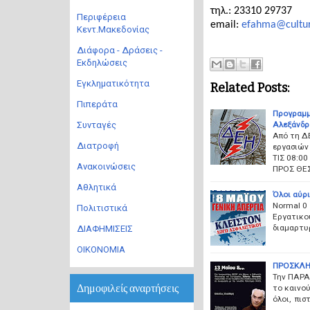
τηλ.: 23310 29737
Περιφέρεια
email:
efahma@cultur
Κεντ.Μακεδονίας
Διάφορα - Δράσεις -
Εκδηλώσεις
Εγκληματικότητα
Related Posts:
Πιπεράτα
Προγραμμ
Αλεξάνδρ
Συνταγές
Από τη Δ
Διατροφή
εργασιών 
ΤΙΣ 08:0
Ανακοινώσεις
ΠΡΟΣ ΘΕ
Αθλητικά
Όλοι αύρι
Normal 0
Πολιτιστικά
Εργατικού
διαμαρτυρ
ΔΙΑΦΗΜΙΣΕΙΣ
ΟΙΚΟΝΟΜΙΑ
ΠΡΟΣΚΛΗΣ
Την ΠΑΡΑ
Δημοφιλείς αναρτήσεις
το καινο
όλοι, πισ