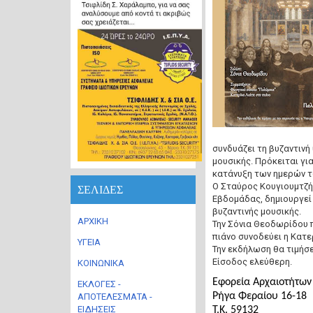
συνδυάζει τη βυζαντινή
μουσικής. Πρόκειται γι
κατάνυξη των ημερών το
Ο Σταύρος Κουγιουμτζή
ΣΕΛΙΔΕΣ
Εβδομάδας, δημιουργεί 
βυζαντινής μουσικής.
ΑΡΧΙΚΗ
Την Σόνια Θεοδωρίδου π
πιάνο συνοδεύει η Κατε
ΥΓΕΙΑ
Την εκδήλωση θα τιμήσε
Είσοδος ελεύθερη.
ΚΟΙΝΩΝΙΚΑ
Εφορεία Αρχαιοτήτων
ΕΚΛΟΓΕΣ -
Ρήγα Φεραίου 16-18
ΑΠΟΤΕΛΕΣΜΑΤΑ -
ΕΙΔΗΣΕΙΣ
Τ.Κ. 59132