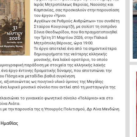
Ιεράς Μητροπόλεως Βεροίας, Ναούσης και
Καμπανίας, σας προσκαλούν στην παρουσίαση
του έργου «Ύμνοι
Αγγέλων σε Ρυθμούς Ανθρώπων» του συνθέτη
Σταύρου Κουγιουμτζή, με σολίστ τη σοπράνο
Σόνια Θεοδωρίδου, που θα πραγματοποιηθεί
την Τρίτη 31 Μαρτίου 2026, στην Παλαιά
Μητρόπολη Βέροιας, ώρα 19:00.
Το έργο αποτελεί ένα από τα σημαντικότερα
δημιουργήματα της νεότερης ελληνικής
μουσικής, ένα λαϊκό ορατόριο, το οποίο
 υμνογραφική παράδοση με στοιχεία της ελληνικής λαϊκής
α ένα έργο έντονης δραματικής δύναμης, που αποτυπώνει την
υ Πάσχα και μεταδίδει βαθιά συγκίνηση.
ς, αξιοποιώντας ως ποιητικό υλικό ύμνους της Μεγάλης
ένα λυρικό μουσικό σύνολο που αντλεί από τη μυσταγωγία της
λαισιώνει το γυναικείο φωνητικό σύνολο «Πολύμνια» και στο
ρίνα Λιάτα.
ι με την παρουσία της η Υπουργός Πολιτισμού, Δρ Λίνα Μενδώνη.
 Ημαθίας