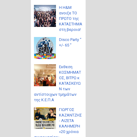
Η H&M
ανοιξε ΤΟ
ΠΡΩΤΟ της
ΚΑΤΑΣΤΗΜΑ
στη βεροια!
Disco Party “
+/- 65 ”
Eκθεση
ΚΟΣΜΗΜΑΤ
ΟΣ, ΒΙΤΡΩ κ
ΚΑΤΑΣΚΕΥΩ
Ν των
αντίστοιχων τμημάτων
της Κ.Ε.Π.Α
ΓΙΩΡΓΟΣ
ΚΑΖΑΝΤΖΗΣ
- ΛΙΖΕΤΑ
ΚΑΛΗΜΕΡΗ
«20 χρόνια