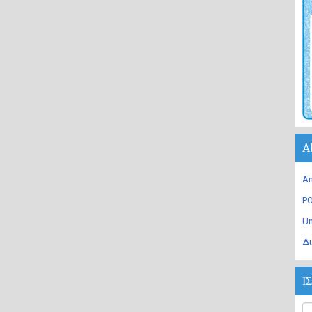
A
An
PO
U
Δι
Ι