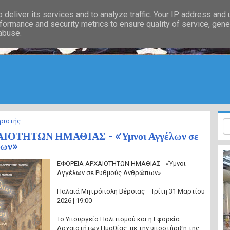
deliver its services and to analyze traffic. Your IP address and
formance and security metrics to ensure quality of service, gen
 abuse.
ριστής
ΙΟΤΗΤΩΝ ΗΜΑΘΙΑΣ - «Ύμνοι Αγγέλων σε
πων»
ΕΦΟΡΕΙΑ ΑΡΧΑΙΟΤΗΤΩΝ ΗΜΑΘΙΑΣ - «Ύμνοι
Αγγέλων σε Ρυθμούς Ανθρώπων»
Παλαιά Μητρόπολη Βέροιας Τρίτη 31 Μαρτίου
2026 | 19:00
Το Υπουργείο Πολιτισμού και η Εφορεία
Αρχαιοτήτων Ημαθίας, με την υποστήριξη της