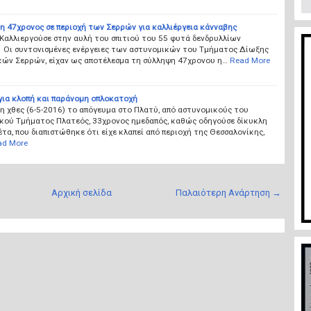
η 47χρονος σε περιοχή των Σερρών για καλλιέργεια κάνναβης
Καλλιεργούσε στην αυλή του σπιτιού του 55 φυτά δενδρυλλίων
 Οι συντονισμένες ενέργειες των αστυνομικών του Τμήματος Δίωξης
ών Σερρών, είχαν ως αποτέλεσμα τη σύλληψη 47χρονου η…
Read More
για κλοπή και παράνομη οπλοκατοχή
 χθες (6-5-2016) το απόγευμα στο Πλατύ, από αστυνομικούς του
κού Τμήματος Πλατεός, 33χρονος ημεδαπός, καθώς οδηγούσε δίκυκλη
τα, που διαπιστώθηκε ότι είχε κλαπεί από περιοχή της Θεσσαλονίκης,
ad More
Αρχική σελίδα
Παλαιότερη Ανάρτηση →