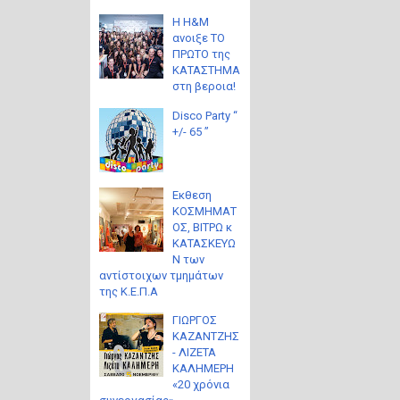
Η H&M
ανοιξε ΤΟ
ΠΡΩΤΟ της
ΚΑΤΑΣΤΗΜΑ
στη βεροια!
Disco Party “
+/- 65 ”
Eκθεση
ΚΟΣΜΗΜΑΤ
ΟΣ, ΒΙΤΡΩ κ
ΚΑΤΑΣΚΕΥΩ
Ν των
αντίστοιχων τμημάτων
της Κ.Ε.Π.Α
ΓΙΩΡΓΟΣ
ΚΑΖΑΝΤΖΗΣ
- ΛΙΖΕΤΑ
ΚΑΛΗΜΕΡΗ
«20 χρόνια