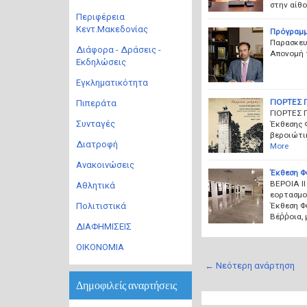
στην αίθ
Περιφέρεια
Κεντ.Μακεδονίας
Πρόγραμμ
Παρασκε
Διάφορα - Δράσεις -
Απονομή 
Εκδηλώσεις
Εγκληματικότητα
ΓΙΟΡΤΕΣ 
Πιπεράτα
ΓΙΟΡΤΕΣ 
Συνταγές
Έκθεσης 
βεροιώτι
Διατροφή
More
Ανακοινώσεις
Έκθεση Φ
ΒΕΡΟΙΑ Ι
Αθλητικά
εορτασμο
Έκθεση Φ
Πολιτιστικά
Βέῤῥοια,
ΔΙΑΦΗΜΙΣΕΙΣ
ΟΙΚΟΝΟΜΙΑ
← Νεότερη ανάρτηση
Δημοφιλείς αναρτήσεις