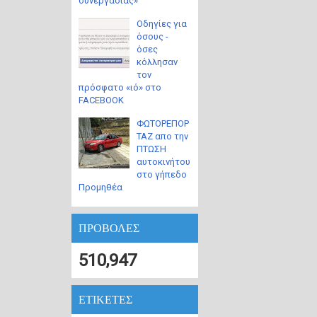
συνεργασίας»
Οδηγίες για
όσους -
όσες
κόλλησαν
τον
πρόσφατο «ιό» στο
FACEBOOK
ΦΩΤΟΡΕΠΟΡ
ΤΑΖ απο την
ΠΤΩΣΗ
αυτοκινήτου
στο γήπεδο
Προμηθέα
ΠΡΟΒΟΛΕΣ
510,947
ΕΤΙΚΕΤΕΣ