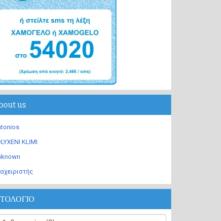
bout us
tonios
LYXENI KLIMI
nknown
αχειριστής
ΣΤΟΛΟΓΙΟ