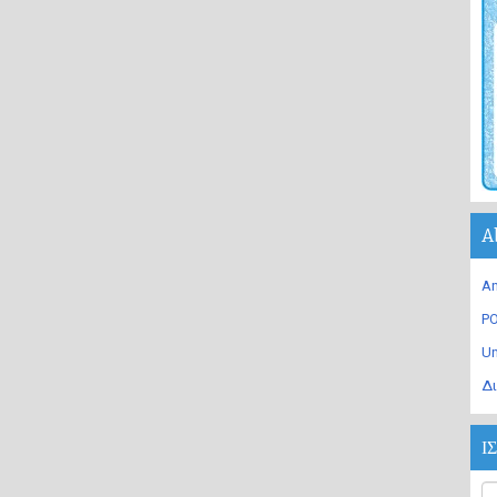
A
An
PO
U
Δι
Ι