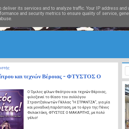
deliver its services and to analyze traffic. Your IP address and
formance and security metrics to ensure quality of service, gen
 abuse.
ιστής
εάτρου και τεχνών Βέροιας - ΦΤΥΣΤΟΣ Ο
Ο Όμιλος φίλων θεάτρου και τεχνών Βέροιας,
φιλοξενεί το θίασο του συλλόγου
Στραντζαλιωτών Πέλλας “Η ΣΤΡΑΝΤΖΑ”, για μία
και μοναδική παράσταση, με το έργο της Πένυς
Φυλακτάκη, ΦΤΥΣΤΟΣ Ο ΜΑΚΑΡΙΤΗΣ, με πολύ
γέλιο!