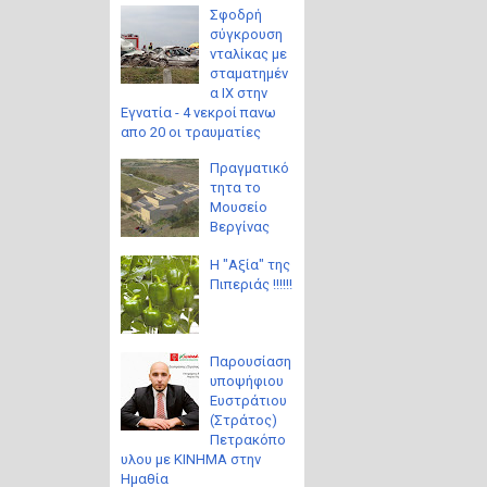
Σφοδρή
σύγκρουση
νταλίκας με
σταματημέν
α ΙΧ στην
Εγνατία - 4 νεκροί πανω
απο 20 οι τραυματίες
Πραγματικό
τητα το
Μουσείο
Βεργίνας
Η "Αξία" της
Πιπεριάς !!!!!!
Παρουσίαση
υποψήφιου
Ευστράτιου
(Στράτος)
Πετρακόπο
υλου με ΚΙΝΗΜΑ στην
Ημαθία