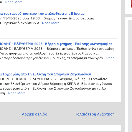
ου…
Read More
α εορτασμού επετείου της απελευθέρωσης Βέροιας
υή 13-10-2023:Ώρα 19:00: Χώρος Τεχνών Δήμου Βέροιας ·
τιμητικών διακρίσεων σ…
Read More
ΠΟΛΗΣ ΙΙ ΕΛΕΥΘΕΡΙΑ 2023 - Βέρροια, μνήμες… Έκθεσης Φωτογραφίας
ΠΟΛΗΣ ΙΙ ΕΛΕΥΘΕΡΙΑ 2023 - Βέρροια, μνήμες… Έκθεσης Φωτογραφίας
Φωτογραφίας από τη συλλογή του Στέργιου Ζυγουλιάνου και
κα παραδοσιακά τραγούδια και μουσικές, στο πέρασμα των χρόν…
Read
ωτογραφίας από τη Συλλογή του Στέργιου Ζυγουλιάνου
Ι ΓΙΟΡΤΕΣ ΠΟΛΗΣ ΙΙ ΕΛΕΥΘΕΡΙΑ 2023Βέῤῥοια, μνήμες… Στο πλαίσιο
ύ των Ελευθέριων του Δήμου Βέροιας η ΚΕΠΑ Δ. Βέροιας οργάνωσε
ωτογραφίας από τη Συλλογή του Στέργιου Ζυγουλιάνου με τίτλο
 μνή…
Read More
Αρχική σελίδα
Παλαιότερη Ανάρτηση →