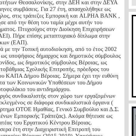
οτήτων Θεσσαλονίκης, στην ΔΕΗ και στην ΔΕΥΑ
μηνες συμβάσεις. Για 27 έτη, απασχολήθηκε ως
ηλος, στις τράπεζες Εμπορική και ALPHA BANK ,
ησε από την θέση του ταμία μέχρι αυτήν του
ήματος. Πτυχιούχος στην Διοίκηση Επιχειρήσεων
ΑΕΙ). Πήρε επίσης μεταπτυχιακό δίπλωμα στην
ίκων (ΕΑΠ).
ά με την Τοπική αυτοδιοίκηση, από το έτος 2002
, ως υποψήφιος δήμαρχος και δημοτικός σύμβουλος
νίδος, ως δημοτικός σύμβουλος Βέροιας, ως
τοβάθμιας Σχολικής Επιτροπής, πρόεδρος του
υ ΚΑΠΑ Δήμου Βέροιας. Σήμερα έχει την ευθύνη
ητα των Κοινωνικών Υποθέσεων του Δήμου
ρτοφυλάκιο του αντιδημάρχου.
ργός συνδικαλιστής στον χώρο των εργαζομένων
 εκλεγμένος σε διάφορα συνδικαλιστικά όργανα (
τημα ΟΤΟΕ Ημαθίας, Γενικό Συμβούλιο και Δ.Σ.
ένων Εμπορικής Τράπεζας). Ακόμα θήτευσε ως
ατέας του Εργατικού Κέντρου Βέροιας.
σσερα έτη στην Διαχειριστική Επιτροπή του
ιστηρίου Βέροιας (2015-2019). Υποψήφιος