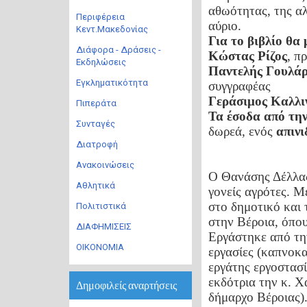
αθωότητας, της αλ
Περιφέρεια
αύριο.
Κεντ.Μακεδονίας
Για το βιβλίο θα 
Διάφορα - Δράσεις -
Κώστας Ρίζος
, π
Εκδηλώσεις
Παντελής Γουλά
Εγκληματικότητα
συγγραφέας
Γεράσιμος Καλλι
Πιπεράτα
Τα έσοδα από τη
Συνταγές
δωρεά, ενός
απινι
Διατροφή
Ανακοινώσεις
Ο Θανάσης Δέλλας
Αθλητικά
γονείς αγρότες. Μ
στο δημοτικό και 
Πολιτιστικά
στην Βέροια, όπου
ΔΙΑΦΗΜΙΣΕΙΣ
Εργάστηκε από την
ΟΙΚΟΝΟΜΙΑ
εργασίες (καπνοκα
εργάτης εργοστασ
εκδότρια την κ. 
Δημοφιλείς αναρτήσεις
δήμαρχο Βέροιας)