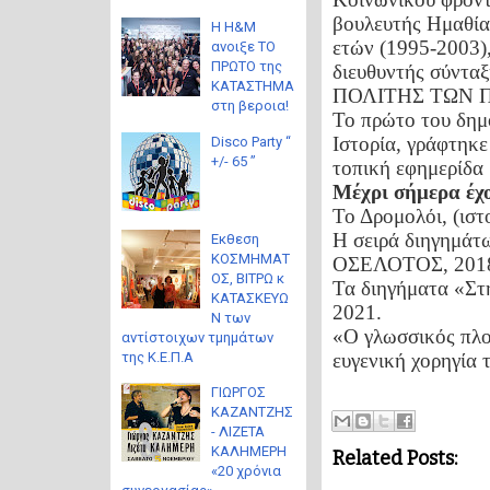
βουλευτής Ημαθία
Η H&M
ετών (1995-2003)
ανοιξε ΤΟ
ΠΡΩΤΟ της
διευθυντής σύντ
ΚΑΤΑΣΤΗΜΑ
ΠΟΛΙΤΗΣ ΤΩΝ ΠΙΕΡ
στη βεροια!
Το πρώτο του δημο
Ιστορία, γράφτηκε
Disco Party “
+/- 65 ”
τοπική εφημερίδα
Μέχρι σήμερα έχο
Το Δρομολόι, (ιστ
Η σειρά διηγημάτ
Eκθεση
ΚΟΣΜΗΜΑΤ
ΟΣΕΛΟΤΟΣ, 201
ΟΣ, ΒΙΤΡΩ κ
Τα διηγήματα «Στ
ΚΑΤΑΣΚΕΥΩ
2021.
Ν των
«Ο γλωσσικός πλο
αντίστοιχων τμημάτων
της Κ.Ε.Π.Α
ευγενική χορηγία 
ΓΙΩΡΓΟΣ
ΚΑΖΑΝΤΖΗΣ
- ΛΙΖΕΤΑ
ΚΑΛΗΜΕΡΗ
Related Posts:
«20 χρόνια