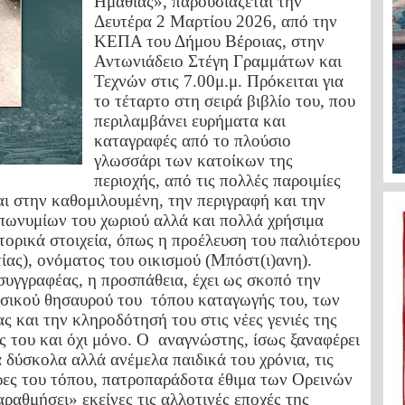
Ημαθίας», παρουσιάζεται την
Δευτέρα 2 Μαρτίου 2026, από την
ΚΕΠΑ του Δήμου Βέροιας, στην
Αντωνιάδειο Στέγη Γραμμάτων και
Τεχνών στις 7.00μ.μ. Πρόκειται για
το τέταρτο στη σειρά βιβλίο του, που
περιλαμβάνει ευρήματα και
καταγραφές από το πλούσιο
γλωσσάρι των κατοίκων της
περιοχής, από τις πολλές παροιμίες
αι στην καθομιλουμένη, την περιγραφή και την
πωνυμίων του χωριού αλλά και πολλά χρήσιμα
τορικά στοιχεία, όπως η προέλευση του παλιότερου
ας), ονόματος του οικισμού (Μπόστ(ι)ανη).
υγγραφέας, η προσπάθεια, έχει ως σκοπό την
σικού θησαυρού του
τόπου καταγωγής του, των
 και την κληροδότησή του στις νέες γενιές της
ς του και όχι μόνο. Ο
αναγνώστης, ίσως ξαναφέρει
 δύσκολα αλλά ανέμελα παιδικά του χρόνια, τις
ρες του τόπου, πατροπαράδοτα έθιμα των Ορεινών
αραθμήσει» εκείνες τις αλλοτινές εποχές της