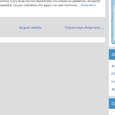
στης, η πιο συγκινητική παράσταση του κλασικού μπαλέτου, συνεχίζει
ναρπάζει, να μας ταξιδεύει στη χώρα του φανταστικού, …
Read More
Αρχική σελίδα
Παλαιότερη Ανάρτηση →
A
An
PO
U
Δι
Ι