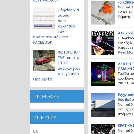
συνεργασίας»
«ο ΚΟΚΚΙ
Normal 0
Οδηγίες για
ΕΛΑΤΟ» μ
όσους -
Πέμπτη 1
όσες
κόλλησαν
τον
Αλκίνοος
πρόσφατο «ιό» στο
Ο Αλκίνοο
FACEBOOK
πολλές δυ
διαφορετι
ΦΩΤΟΡΕΠΟΡ
Read Mor
ΤΑΖ απο την
ΠΤΩΣΗ
ΔΕΛΤΙΟ Τ
αυτοκινήτου
ΠΑΙΔΙΚΗ 
Γεμίζει 
στο γήπεδο
που Έδινε
Προμηθέα
2017 Η επ
Εξιχνιάσθ
ΠΡΟΒΟΛΕΣ
ίδιο βράδ
Normal 0
περιοχή 
ατόμων Η
ΕΤΙΚΕΤΕΣ
ΚΡΑΤΙΚΑ 
Normal 0
Ε.Ε