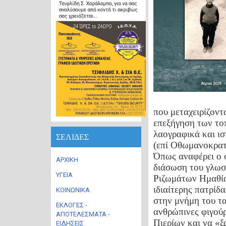
που μεταχειρίζοντ
επεξήγηση των το
λαογραφικά και ισ
ΣΕΛΙΔΕΣ
(επί Οθωμανοκρατί
Όπως αναφέρει ο σ
ΑΡΧΙΚΗ
διάσωση του γλωσ
ΥΓΕΙΑ
Ριζωμάτων Ημαθίας
ιδιαίτερης πατρίδα
ΚΟΙΝΩΝΙΚΑ
στην μνήμη του τα
ΕΚΛΟΓΕΣ -
ανθρώπινες φιγού
ΑΠΟΤΕΛΕΣΜΑΤΑ -
Πιερίων και να «ξ
ΕΙΔΗΣΕΙΣ