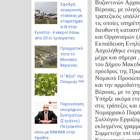
Βυζαντινών Αρχαι
Σφοδρή
Βέροιας, με ολιγό
σύγκρουση
τραπεζικός υπάλλ
νταλίκας με
σταματημέν
τις οποίες υπηρέτ
α ΙΧ στην
διευθυντή καταστ
Εγνατία - 4 νεκροί πανω
και Οργανισμών (
απο 20 οι τραυματίες
Εκπαίδευση Ενηλ
Πραγματικό
Ασχολήθηκε ενεργ
τητα το
μέχρι και σήμερα 
Μουσείο
του Δήμου Μακεδο
Βεργίνας
πρόεδρος της Πρω
Η "Αξία" της
Νομικού Προσώπο
Πιπεριάς !!!!!!
και την αρμοδιότ
Βέροιας, με το χα
Υπήρξε ακόμα ενε
Παρουσίαση
στις τράπεζες και
υποψήφιου
Νομαρχιακό Παράρ
Ευστράτιου
Συλλόγου Εργαζομ
(Στράτος)
εκλεγμένος γραμμ
Πετρακόπο
υλου με ΚΙΝΗΜΑ στην
Συμμετείχε επί τέ
Ημαθία
Κοινωνικού φροντ