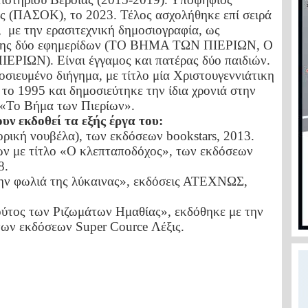
ς (ΠΑΣΟΚ), το 2023. Τέλος ασχολήθηκε επί σειρά
,
με την ερασιτεχνική δημοσιογραφία, ως
αξης δύο εφημερίδων (ΤΟ ΒΗΜΑ ΤΩΝ ΠΙΕΡΙΩΝ, Ο
ΙΩΝ). Είναι έγγαμος και πατέρας δύο παιδιών.
σιευμένο διήγημα, με τίτλο μία Χριστουγεννιάτικη
 το 1995 και δημοσιεύτηκε την ίδια χρονιά στην
 «Το Βήμα των Πιερίων».
υν εκδοθεί τα εξής έργα του:
ορική νουβέλα), των εκδόσεων bookstars, 2013.
ων με τίτλο «Ο κλεπταποδόχος», των εκδόσεων
8.
ην φωλιά της λύκαινας», εκδόσεις ΑΤΕΧΝΩΣ,
ύτος των Ριζωμάτων Ημαθίας», εκδόθηκε με την
των εκδόσεων Super Cource Λέξις.