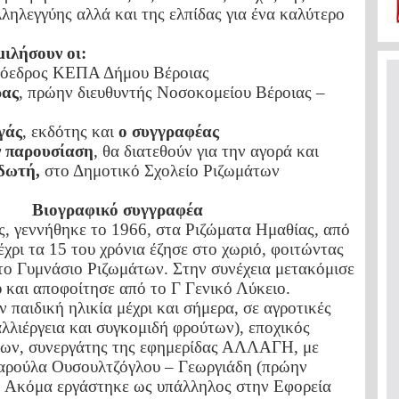
ληλεγγύης αλλά και της ελπίδας για ένα καλύτερο
μιλήσουν οι:
ρόεδρος ΚΕΠΑ Δήμου Βέροιας
ρας
, πρώην διευθυντής Νοσοκομείου Βέροιας –
γάς
, εκδότης και
ο συγγραφέας
ν παρουσίαση
, θα διατεθούν για την αγορά και
δωτή,
στο Δημοτικό Σχολείο Ριζωμάτων
Βιογραφικό συγγραφέα
, γεννήθηκε το 1966, στα Ριζώματα Ημαθίας, από
έχρι τα 15 του χρόνια έζησε στο χωριό, φοιτώντας
το Γυμνάσιο Ριζωμάτων. Στην συνέχεια μετακόμισε
 και αποφοίτησε από το Γ Γενικό Λύκειο.
 παιδική ηλικία μέχρι και σήμερα, σε αγροτικές
λλιέργεια και συγκομιδή φρούτων), εποχικός
ίων, συνεργάτης της εφημερίδας ΑΛΛΑΓΗ, με
Χαρούλα Ουσουλτζόγλου – Γεωργιάδη (πρώην
. Ακόμα εργάστηκε ως υπάλληλος στην Εφορεία