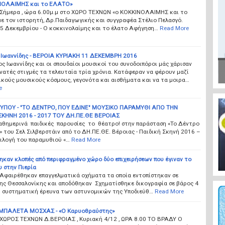
ΝΟΛΑΙΜΗΣ και το ΕΛΑΤΟ»
 Σήμερα , ώρα 6.00μ.μ στο ΧΩΡΟ ΤΕΧΝΩΝ «ο ΚΟΚΚΙΝΟΛΑΙΜΗΣ και το
ε τον ιστορητή, Δρ.Παιδαγωγικής και συγγραφέα Στέλιο Πελασγό.
5 Δεκεμβρίου - Ο κοκκινολαίμης και το έλατο Αφήγηση…
Read More
 Ιωαννίδης - ΒΕΡΟΙΑ ΚΥΡΙΑΚΗ 11 ΔΕΚΕΜΒΡΗ 2016
ς Ιωαννίδης και οι σπουδαίοι μουσικοί του συνοδοιπόροι μάς χάρισαν
νατές στιγμές τα τελευταία τρία χρόνια. Κατάφεραν να φέρουν μαζί
κούς μουσικούς κόσμους, γεγονότα και αισθήματα και να τα μοιρα…
e
ΥΠΟΥ - "ΤΟ ΔΕΝΤΡΟ, ΠΟΥ ΕΔΙΝΕ" ΜΟΥΣΙΚΟ ΠΑΡΑΜΥΘΙ ΑΠΟ ΤΗΝ
ΣΚΗΝΗ 2016 - 2017 ΤΟΥ ΔΗ.ΠΕ.ΘΕ ΒΕΡΟΙΑΣ
καθημερινά παιδικές παρουσίες το θέατρο! στην παράσταση «Το Δέντρο
» του Σελ Σιλβερστάιν από το ΔΗ.ΠΕ.ΘΕ. Βέροιας - Παιδική Σκηνή 2016 –
ιλογή του παραμυθιού «…
Read More
ηκαν κλοπές από περιφραγμένο χώρο δύο επιχειρήσεων που έγιναν το
υ στην Πιερία
 Αφαιρέθηκαν επαγγελματικά οχήματα τα οποία εντοπίστηκαν σε
της Θεσσαλονίκης και αποδόθηκαν Σχηματίσθηκε δικογραφία σε βάρος 4
 συστηματική έρευνα των αστυνομικών της Υποδιεύθ…
Read More
ΜΠΑΛΕΤΑ ΜΟΣΧΑΣ - «Ο Καρυοθραύστης»
 ΧΩΡΟΣ ΤΕΧΝΩΝ Δ.ΒΕΡΟΙΑΣ , Κυριακή 4/12 , ΩΡΑ 8.00 ΤΟ ΒΡΑΔΥ Ο