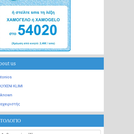
bout us
tonios
LYXENI KLIMI
nknown
αχειριστής
ΣΤΟΛΟΓΙΟ