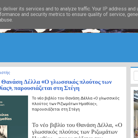
deliver its services and to analyze traffic. Your IP address and
formance and security metrics to ensure quality of service, gen
 abuse.
ιστής
ου Θανάση Δέλλα «Ο γλωσσικός πλούτος των
ας», παρουσιάζεται στη Στέγη
Το νέο βιβλίο του Θανάση Δέλλα «Ο γλωσσικός
πλούτος των Ριζωμάτων Ημαθίας»,
παρουσιάζεται στη Στέγη
Το νέο βιβλίο του Θανάση Δέλλα, «Ο
γλωσσικός πλούτος των Ριζωμάτων