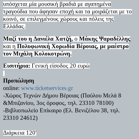
υπόσχεται μία μουσική βραδιά με αγαπημένα
τραγούδια που άφησαν εποχή και τα μοιράζεται με το
κοινό, σε επιλεγμένους χώρους και πόλεις της
Ελλάδας.
Μαζί του
η
Δανιέλα Χατζή,
ο
Μάκης Ψαραδέλλης
και η
Πολυφωνική Χορωδία Βέροιας, με μαέστρο
τον Μιχάλη Κολοκοτρώνη.
Εισιτήρια:
Γενική είσοδος 20 ευρώ
Προπώληση
online:
www.ticketservices.gr
-Χώρος Τεχνών Δήμου Βέροιας (Παύλου Μελά 8
&Μπιζανίου, 3ος όροφος, τηλ. 23310 78100)
-Βιβλιοπωλείο Επίκαιρο (Ελ. Βενιζέλου 38, τηλ.
23310 24612)
Διάρκεια 120'