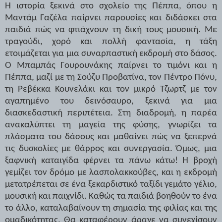
Η ιστορία ξεκινά στο σχολείο της Πέππα, όπου η
Μαντάμ Γαζέλα παίρνει παρουσίες και διδάσκει στα
παιδιά πώς να φτιάχνουν τη δική τους μουσική. Με
τραγούδι, χορό και πολλή φαντασία, η τάξη
ετοιμάζεται για μια συναρπαστική εκδρομή στο δάσος.
Ο Μπαμπάς Γουρουνάκης παίρνει το τιμόνι και η
Πέππα, μαζί με τη Σούζυ Προβατίνα, τον Πέντρο Πόνυ,
τη Ρεβέκκα Κουνελάκι και τον μικρό Τζωρτζ με τον
αγαπημένο του δεινόσαυρο, ξεκινά για μια
διασκεδαστική περιπέτεια. Στη διαδρομή, η παρέα
ανακαλύπτει τη μαγεία της φύσης, γνωρίζει τα
πλάσματα του δάσους και μαθαίνει πώς να ξεπερνά
τις δυσκολίες με θάρρος και συνεργασία. Όμως, μια
ξαφνική καταιγίδα φέρνει τα πάνω κάτω! Η βροχή
γεμίζει τον δρόμο με λασπολακκούβες, και η εκδρομή
μετατρέπεται σε ένα ξεκαρδιστικό ταξίδι γεμάτο γέλιο,
μουσική και παιχνίδι. Καθώς τα παιδιά βοηθούν το ένα
το άλλο, καταλαβαίνουν τη σημασία της φιλίας και της
ομαδικότητας. Θα καταφέρουν άραγε να συνεχίσουν