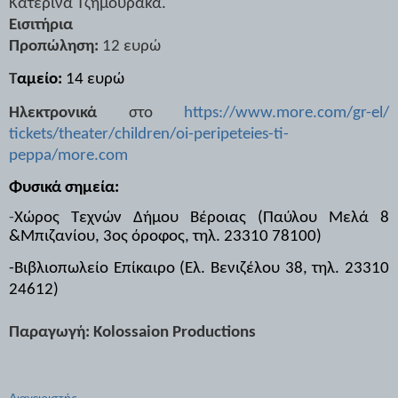
Κατερίνα Τζημουράκα.
Εισιτήρια
Προπώληση:
12 ευρώ
Τ
αμείο:
14 ευρώ
Ηλεκτρονικά
στο
https://www.more.com/gr-el/
tickets/theater/children/oi-
peripeteies-ti-
peppa/
more
.
com
Φυσικά σημεία:
-
Χώρος Τεχνών Δήμου Βέροιας (Παύλου Μελά 8
&Μπιζανίου, 3ος όροφος, τηλ. 23310 78100)
-Βιβλιοπωλείο Επίκαιρο (Ελ. Βενιζέλου 38, τηλ. 23310
24612)
Παραγωγή:
Kolossaion
Productions
Διαχειριστής