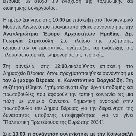
Βέροιας, με στόχο την ενίσχυση της πολιτιστικής και
διοικητικής συνεργασίας.
Η ημέρα ξεκίνησε στις
10:00
με επίσκεψη στο Πολυκεντρικό
Μουσείο Αιγών, όπου πραγματοποιήθηκε συνάντηση
με την
Αναπληρώτρια Έφορο Αρχαιοτήτων Ημαθίας, Δρ.
Γεωργία Στρατούλη
. Στο πλαίσιο της συζήτησης,
εξετάστηκαν οι προοπτικές ανάπτυξης και ανάδειξης της
πλούσιας ιστορικής κληρονομιάς της περιοχής.
Στη συνέχεια, στις
12:00
,ακολούθησε επίσκεψη στο
Δημαρχείο Βέροιας, όπου πραγματοποιήθηκε συνάντηση
με
τον Δήμαρχο Βέροιας, κ. Κωνσταντίνο Βοργιαζίδη
. Στη
συζήτηση τέθηκαν ζητήματα ανάπτυξης, έργα υποδομής και
πρωτοβουλίες που αφορούν την τοπική κοινωνία ως μια
πόλη με μνημείο Ουνέσκο. Σημαντική αναφορά στην
πρωτοβουλία του Δήμου Βέροιας για την διερεύνηση της
δυνατότητας υποβολής υποψηφιότητας, για να γίνει
"Πολιτιστική Πρωτεύουσα της Ευρώπης 2034".
Στις
13:00
,
η συνάντηση συνεχίστηκε με την Κοινωφελή