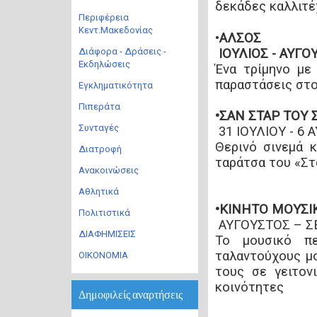
δεκάδες καλλιτέ
Περιφέρεια
Κεντ.Μακεδονίας
•
ΑΛΣΟΣ
Διάφορα - Δράσεις -
ΙΟΥΛΙΟΣ - ΑΥΓ
Εκδηλώσεις
Ένα τρίμηνο με
παραστάσεις στ
Εγκληματικότητα
Πιπεράτα
•ΣΑΝ ΣΤΑΡ ΤΟΥ
Συνταγές
31 ΙΟΥΛΙΟΥ - 6
Θερινό σινεμά κ
Διατροφή
ταράτσα του «Στ
Ανακοινώσεις
Αθλητικά
•ΚΙΝΗΤΟ ΜΟΥΣΙ
Πολιτιστικά
ΑΥΓΟΥΣΤΟΣ – 
ΔΙΑΦΗΜΙΣΕΙΣ
Το μουσικό πε
ταλαντούχους μο
ΟΙΚΟΝΟΜΙΑ
τους σε γειτον
κοινότητες
Δημοφιλείς αναρτήσεις