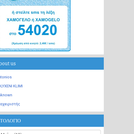
bout us
tonios
LYXENI KLIMI
nknown
αχειριστής
ΣΤΟΛΟΓΙΟ