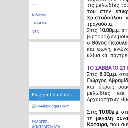
τις μελωδίες το
Ε.Ε
του στην επικ
Εκλογές
Χριστοδούλου 
τραγούδια.
ΕΛΛΑΔΑ
Στις
10.00μ.μ.
στ
ΝΕΑ
βιρτουόζων μου
ο
Θάνος Γκιουλε
και φωνή, ενώνο
κλίμα και παντρε
ΤΟ ΣΑΒΒΑΤΟ 21 
Σ
τις
8.30μ.μ.
στ
Γιώργος Αβραμί
και άκρως ρομ
μελωδίες και 
Blogger templates
Αρχαιοτήτων Ημα
Στις
10.00μ.μ.
στ
τη μεγάλη
συν
ΕΚΛΟΓΕΣ -
Κότσιρα,
που
συ
ΑΠΟΤΕΛΕΣΜΑΤΑ -