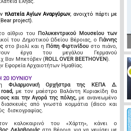
πλατεία Εληάς.
ην
πλατεία Αγίων Αναργύρων
, ανοιχτό πάρτι με
(Bear project).
ο αίθριο του
Πολυκεντρικού Μουσείου των
ικοί του Δημοτικού Ωδείου Βέροιας, ο
Γιάννης
ς
στο βιολί και η
Πόπη Φιρτινίδου
στο πιάνο,
άσουν έργα του μεγάλου Γερμανού
ιχ Βαν
Μπετόβεν
(
ROLL OVER BEETHOVEN
).
ην Εφορεία Αρχαιοτήτων Ημαθίας.
 20 ΙΟΥΝΙΟΥ
η
Φιλαρμονική Ορχήστρα της ΚΕΠΑ Δ.
 road,
με τον μαέστρο Βαλάντη Κυριακίδη θα
ους και την Αγορά της πόλης,
με ανανεωμένο
 διασκευές από γνωστά κομμάτια (disco και
ούς δισκογραφίας.
ον καλοκαιρινό του «Χάρτη», κάνει ο
βος Δεληβοριάς
στη Βέροια,
για να γεμίσει με