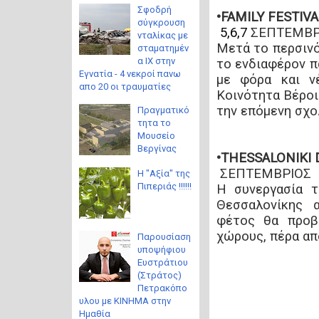
Σφοδρή
•FAMILY FESTIV
σύγκρουση
5,6,7
ΣΕΠΤΕΜΒΡ
νταλίκας με
Μετά το περσινό
σταματημέν
α ΙΧ στην
το ενδιαφέρον πα
Εγνατία - 4 νεκροί πανω
με φόρα και ν
απο 20 οι τραυματίες
Κοινότητα Βέροια
την επόμενη σχο
Πραγματικό
τητα το
Μουσείο
Βεργίνας
•THESSALONIKI
ΣΕΠΤΕΜΒΡΙΟΣ
Η "Αξία" της
Πιπεριάς !!!!!!
Η συνεργασία 
Θεσσαλονίκης α
φέτος θα προβλ
χώρους, πέρα απ
Παρουσίαση
υποψήφιου
Ευστράτιου
(Στράτος)
Πετρακόπο
υλου με ΚΙΝΗΜΑ στην
Ημαθία