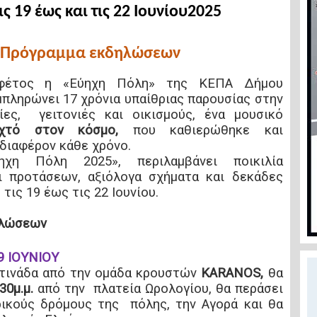
ις 19 έως και τις 22 Ιουνίου
2025
Πρόγραμμα εκδηλώσεων
 φέτος η «Εύηχη Πόλη» της ΚΕΠΑ Δήμου
μπληρώνει 17 χρόνια υπαίθριας παρουσίας στην
ίες, γειτονιές και οικισμούς, ένα μουσικό
ιχτό στον κόσμο,
που καθιερώθηκε και
νδιαφέρον κάθε χρόνο.
χη Πόλη 2025», περιλαμβάνει ποικιλία
 προτάσεων, αξιόλογα σχήματα και δεκάδες
 τις 19 έως τις 22 Ιουνίου.
ηλώσεων
 ΙΟΥΝΙΟΥ
ατινάδα από την ομάδα κρουστών
KΑRANOS,
θα
30μ.μ.
από την πλατεία Ωρολογίου, θα περάσει
ικούς δρόμους της πόλης, την Αγορά και θα