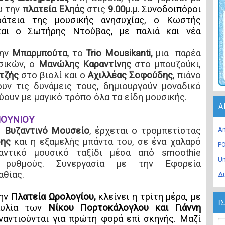
υ την
πλατεία Εληάς
στις
9.00μ.μ.
Συνοδοιπόροι
ράτεια της μουσικής ανησυχίας, ο Κωστής
και ο Σωτήρης Ντούβας, με παλιά και νέα
ην
Μπαρμπούτα
, το
Trio Mousikanti,
μια παρέα
σικών, ο
Μανώλης Καραντίνης
στο μπουζούκι,
τζής
στο βιολί και ο
Αχιλλέας Σοφούδης
, πιάνο
υν τις δυνάμεις τους, δημιουργούν μοναδικό
ύουν με μαγικό τρόπο όλα τα είδη μουσικής.
A
ΙΟΥΝΙΟΥ
ο
Βυζαντινό Μουσείο
, έρχεται ο τρομπετίστας
An
δης
και η εξαμελής μπάντα του, σε ένα χαλαρό
PO
αντικό μουσικό ταξίδι μέσα από smoothie
U
ρυθμούς.
Συνεργασία με την Εφορεία
θίας.
Δι
ην
Πλατεία Ωρολογίου,
κλείνει η
τρίτη μέρα, με
Ι
αυλία των
Νίκου Πορτοκάλογλου και Γιάννη
ναντιούνται για πρώτη φορά επί σκηνής.
Μαζί