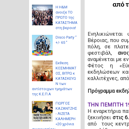
από τ
Η H&M
ανοιξε ΤΟ
ΠΡΩΤΟ της
ΚΑΤΑΣΤΗΜΑ
στη βεροια!
Ενηλικιώνεται
Disco Party “
Βέροιας, που συ
+/- 65 ”
πόλη, σε πλατε
φεστιβάλ,
ανο
αναμένεται με ε
Eκθεση
Φέτος η «Εύη
ΚΟΣΜΗΜΑΤ
εκδηλώσεων και
ΟΣ, ΒΙΤΡΩ κ
καλλιτέχνες, από
ΚΑΤΑΣΚΕΥΩ
Ν των
αντίστοιχων τμημάτων
Πρόγραμμα εκδ
της Κ.Ε.Π.Α
ΓΙΩΡΓΟΣ
ΤΗΝ ΠΕΜΠΤΗ 19
ΚΑΖΑΝΤΖΗΣ
Η εναρκτήρια π
- ΛΙΖΕΤΑ
ξεκινήσει
στις 6.
ΚΑΛΗΜΕΡΗ
από τους κεντρ
«20 χρόνια