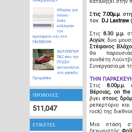
καταλήξει στην 
συνεργασίας»
Οδηγίες για
Σ
τις 7.00μ.μ
. στ
όσους -
τον
DJ Lastraw
όσες
κόλλησαν
τον
Στις
8.30 μ.μ.
στ
πρόσφατο «ιό» στο
Αιγών
, δυο μουσ
FACEBOOK
Στέφανος Βλάχο
ΦΩΤΟΡΕΠΟΡ
θα παρουσι
ΤΑΖ απο την
συνθέτη
Λούντβ
ΠΤΩΣΗ
Συνεργασία με
τ
αυτοκινήτου
στο γήπεδο
Προμηθέα
ΤΗΝ ΠΑΡΑΣΚΕΥΗ
Στις
8.00μ.μ.
Βέροιας, on the
ΠΡΟΒΟΛΕΣ
βγει
στους δρόμ
ρεπερτόριο και
511,047
rock) της διεθν
Μια στάση στ
ΕΤΙΚΕΤΕΣ
ξεχωριστός
Φοί