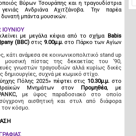
οποιός Βύρων Τσουράπης και η τραγουδίστρια
γενιάς Ανδριάνα Αχιτζάνοβα. Την παρέα
 δυνατή μπάντα μουσικών.
2 ΙΟΥΝΙΟΥ
κλείνει με μεγάλα κέφια από το σχήμα
Babis
)pany (BBC)
στις
9.00μ.μ.
στο Πάρκο των Αγίων
ς, κάτι ανάμεσα σε κοινωνικοπολιτικό stand up
 μουσική πίστας της δεκαετίας του ’90,
κευές γνωστών τραγουδιών αλλά κυρίως δικές
 δημιουργίες, συχνά µε κωμικό στίχο.
Εύηχης Πόλης 2025»
πέφτει
στις
10.30μ.μ.
στο
βραϊκών Μνημάτων στον
Προμηθέα
, με
PANKC,
με ύφος παραδοσιακό στο οποίο
σύγχρονη αισθητική και στυλ από διάφορα
 τον κόσμο.
ΑΣΗ
ΓΡΑΦΙΑΣ