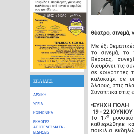
θέατρο, σινεμά, ν
Με έξι θεματικέ
το σινεμά, το 
Βέροιας, συνεχ
διευρύνει τις συ
σε κοινότητες τ
καλοκαίρι σε υ
ΣΕΛΙΔΕΣ
Άλσους, στις πλα
Συνοπτικά στις «
ΑΡΧΙΚΗ
ΥΓΕΙΑ
•ΕΥΗΧΗ ΠΟΛΗ
19 - 22 ΙΟΥΝΙΟΥ
ΚΟΙΝΩΝΙΚΑ
ο
Το 17
μουσικό
ΕΚΛΟΓΕΣ -
καθιερώθηκε κα
ΑΠΟΤΕΛΕΣΜΑΤΑ -
ποικιλία εκδηλ
ΕΙΔΗΣΕΙΣ