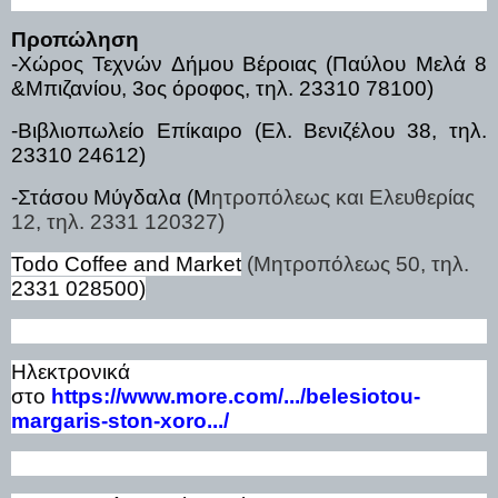
Προπώληση
-Χώρος Τεχνών Δήμου Βέροιας (Παύλου Μελά 8
&Μπιζανίου, 3ος όροφος, τηλ. 23310 78100)
-Βιβλιοπωλείο Επίκαιρο (Ελ. Βενιζέλου 38, τηλ.
23310 24612)
-Στάσου Μύγδαλα (Μ
ητροπόλεως και Ελευθερίας
12, τηλ. 2331 120327)
Todo Coffee and Market
(
Μητροπόλεως
50,
τηλ
.
2331 028500)
Ηλεκτρονικά
στο
https://www.more.com/.../belesiotou-
margaris-ston-xoro.../