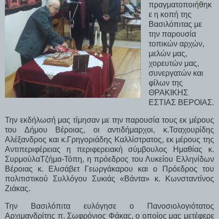
πραγματοποιήθηκ
ε η κοπή της
Βασιλόπιτας με
την παρουσία
τοπικών αρχών,
μελών μας,
χορευτών μας,
συνεργατών και
φίλων της
ΘΡΑΚΙΚΗΣ
ΕΣΤΙΑΣ ΒΕΡΟΙΑΣ.
Την εκδήλωσή μας τίμησαν με την παρουσία τους εκ μέρους
του Δήμου Βέροιας, οι αντιδήμαρχοι, κ.Τσαχουρίδης
Αλέξανδρος και κ.Γρηγοριάδης Καλλίστρατος, εκ μέρους της
Αντιπεριφέρειας η περιφερειακή σύμβουλος Ημαθίας κ.
ΣυρμούλαΤζήμα-Τόπη, η πρόεδρος του Λυκείου Ελληνίδων
Βέροιας κ. Ελισάβετ Γεωργάκαρου και ο Πρόεδρος του
πολιτιστικού Συλλόγου Συκιάς «Βάντα» κ. Κωνσταντίνος
Ζιάκας.
Την Βασιλόπιτα ευλόγησε ο Πανοσιολογιότατος
Αρχιμανδρίτης π. Σωφρόνιος Φάκας, ο οποίος μας μετέφερε