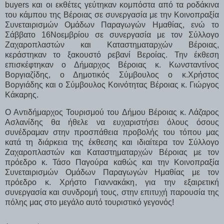
buyers και οι εκθέτες γεύτηκαν κομπόστα από τα ροδάκινα
του κάμπου της Βέροιας σε συνεργασία με την Κοινοπραξία
Συνεταιρισμών Ομάδων Παραγωγών Ημαθίας, ενώ το
Σάββατο 16Νοεμβρίου σε συνεργασία με τον Σύλλογο
Ζαχαροπλαστών και Καταστηματαρχών Βέροιας,
κεράστηκαν το ξακουστό ρεβανί Βεροίας. Την έκθεση
επισκέφτηκαν ο Δήμαρχος Βέροιας κ. Κωνσταντίνος
Βοργιαζίδης, ο Δημοτικός Σύμβουλος ο κ.Χρήστος
Βοργιάδης και ο Σύμβουλος Κοινότητας Βέροιας κ. Γιώργος
Κάκαρης.
Ο Αντιδήμαρχος Τουρισμού του Δήμου Βέροιας κ. Λάζαρος
Ασλανίδης θα ήθελε να ευχαριστήσει όλους όσους
συνέδραμαν στην προσπάθεια προβολής του τόπου μας
κατά τη διάρκεια της έκθεσης και ιδιαίτερα τον Σύλλογο
Ζαχαροπλαστών και Καταστηματαρχών Βέροιας με τον
πρόεδρο κ. Τάσο Παγούρα καθώς και την Κοινοπραξία
Συνεταιρισμών Ομάδων Παραγωγών Ημαθίας με τον
πρόεδρο κ. Χρήστο Γιαννακάκη, για την εξαιρετική
συνεργασία και συνδρομή τους, στην επιτυχή παρουσία της
πόλης μας στο μεγάλο αυτό τουριστικό γεγονός!