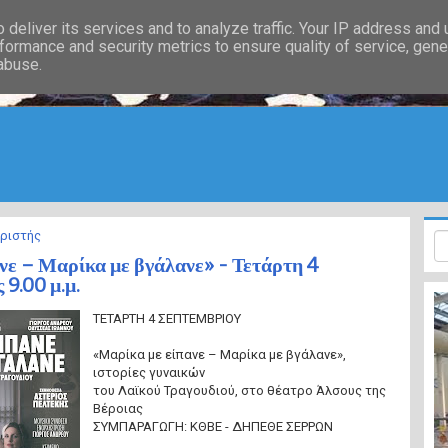
deliver its services and to analyze traffic. Your IP address and
formance and security metrics to ensure quality of service, gen
 abuse.
ιριστής
νε – Μαρίκα με βγάλανε» - Τετάρτη 4
 9.00 μ.μ.
ΤΕΤΑΡΤΗ 4 ΣΕΠΤΕΜΒΡΙΟΥ
«Μαρίκα με είπανε – Μαρίκα με βγάλανε»,
ιστορίες γυναικών
του Λαϊκού Τραγουδιού, στο θέατρο Άλσους της
Βέροιας
ΣΥΜΠΑΡΑΓΩΓΗ: ΚΘΒΕ - ΔΗΠΕΘΕ ΣΕΡΡΩΝ