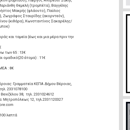
(κοντραμπάσο), Γιώργος Ανδρέου/ Σάκης
Μαριάνθη Θεμελή (τρομπέτα), Βαγγέλης
ρήστος Μακρής (φλάουτο), Παύλος
), Ζωγράφος Σταυρίδης (ακορντεόν),
νου (κιθάρα), Κωνσταντίνος Σακαρέλης/
μποε)
άς και ταμεία (έως και μια μέρα πριν την
€
νω των 65 : 13€
ι ομαδικό(20 άτομα) : 11€
€
ΕΑ : 8€
ροιας: Γραμματεία ΚΕΠΑ Δήμου Βέροιας,
τηλ. 2331078100
 Βενιζέλου 38, τηλ. 2331024612
: Μητροπόλεως 12, τηλ.2331120327
more.com
100 λεπτά