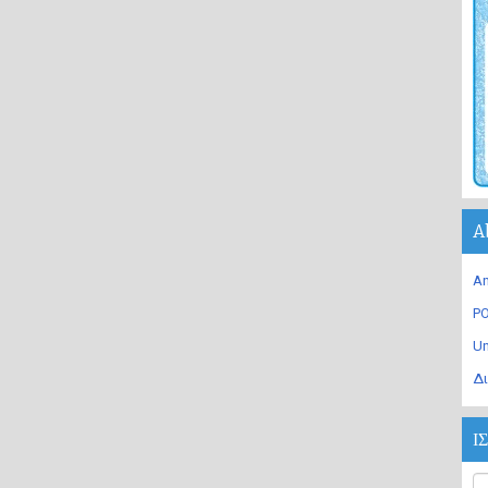
A
An
PO
U
Δι
Ι