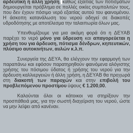
αρδευτική ή άλλη χρήση
,
καθώς εξαιτίας των ποτισμάτων
δημιουργείται πρόβλημα σε πολλές οικίες συμπολιτών τους,
που δεν έχουν πόσιμο νερό εξαιτίας αυτού του φαινομένου.
Η άσκοπη κατανάλωση του νερού οδηγεί σε διακοπές
υδροδότησης με αποτέλεσμα την ταλαιπωρία όλων μας.
Υπενθυμίζουμε για μια ακόμη φορά ότι η ΔΕΥΑΒ
παρέχει το νερό
μόνο για ύδρευση
και
απαγορεύεται η
χρήση του για άρδευση, πότισμα δένδρων, κηπευτικών,
πλύσιμο αυτοκινήτων, αυλών κ.λ.π.
Συνεργεία της ΔΕΥΑ, θα ελέγχουν την εφαρμογή των
παραπάνω και εφόσον παρατηρηθούν φαινόμενα αλόγιστης
χρήσης του πόσιμου ύδατος ή χρήσης του νερού για την
άρδευση καλλιεργειών ή άλλη χρήση, η ΔΕΥΑΒ θα προχωρά
στη
διακοπή των παροχών
και στην
επιβολή του
προβλεπόμενου προστίμου
ύψους
€ 1.200,00.
Καλούνται όλοι οι κάτοικοι να στηρίξουν την
προσπάθειά μας, για την σωστή διαχείριση του νερού, ώστε
να μην λείψει από κανέναν.