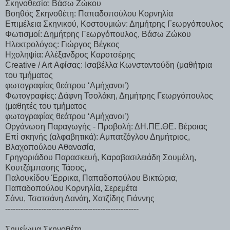
Σκηνοθεσία: Βάσω Ζώκου
Βοηθός Σκηνοθέτη: Παπαδοπούλου Κορνηλία
Επιμέλεια Σκηνικού, Κοστουμιών: Δημήτρης Γεωργόπουλος
Φωτισμοί: Δημήτρης Γεωργόπουλος, Βάσω Ζώκου
Ηλεκτρολόγος: Γιώργος Βέγκος
Ηχοληψία: Αλέξανδρος Καροτσέρης
Creative / Art Αφίσας: Ισαβέλλα Κωνσταντούδη (μαθήτρια
του τμήματος
φωτογραφίας θεάτρου ‘Αμήχανοι’)
Φωτογραφίες: Δάφνη Τσολάκη, Δημήτρης Γεωργόπουλος
(μαθητές του τμήματος
φωτογραφίας θεάτρου ‘Αμήχανοι’)
Οργάνωση Παραγωγής - Προβολή: ΔΗ.ΠΕ.ΘΕ. Βέροιας
Επί σκηνής (αλφαβητικά): Αμπατζόγλου Δημήτριος,
Βλαχοπούλου Αθανασία,
Γρηγοριάδου Παρασκευή, Καραβασιλειάδη Σουμέλη,
Κουτζάμπασης Τάσος,
Παλουκίδου Έρρικα, Παπαδοπούλου Βικτώρια,
Παπαδοπούλου Κορνηλία, Σερεμέτα
Σάνυ, Τσατσάνη Δανάη, Χατζίδης Γιάννης
----------------------------------------------------
Σημείωμα Σκηνοθέτη