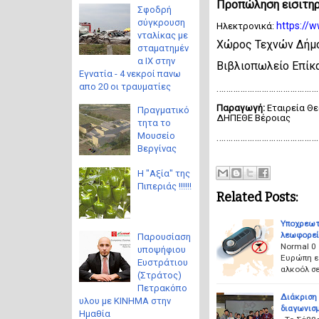
Προπώληση εισιτη
Σφοδρή
σύγκρουση
https://
Ηλεκτρονικά:
νταλίκας με
Χώρος Τεχνών Δήμο
σταματημέν
α ΙΧ στην
Βιβλιοπωλείο Επίκα
Εγνατία - 4 νεκροί πανω
απο 20 οι τραυματίες
………………………………………
Παραγωγή:
Εταιρεία Θε
Πραγματικό
ΔΗΠΕΘΕ Βέροιας
τητα το
Μουσείο
………………………………………
Βεργίνας
Η "Αξία" της
Πιπεριάς !!!!!!
Related Posts:
Υποχρεωτι
λεωφορεί
Παρουσίαση
Normal 0 
υποψήφιου
Ευρώπη ε
Ευστράτιου
αλκοόλ σ
(Στράτος)
Πετρακόπο
Διάκριση
υλου με ΚΙΝΗΜΑ στην
διαγωνισμ
Ημαθία