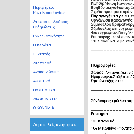
Κίνηση:
Μαίρη Γιαννούλ
Περιφέρεια
Βοηθός σκηνοθεσίας:
Χ
Σχεδιασμός φωτισμών:
Κεντ.Μακεδονίας
Παραγωγή:
Εταιρεία Θε
Οργάνωση παραγωγής:
Διάφορα - Δράσεις -
Σύμβουλος δραματουργ
Εκδηλώσεις
Σύμβουλος σκηνογραφία
Φωτογραφίες:
Βαγγέλης
Εγκληματικότητα
Επί σκηνής:
Βασίλης Μπό
Στυλιανού και ο μουσικ
Πιπεράτα
………………………………………
Συνταγές
Διατροφή
Πληροφορίες:
Ανακοινώσεις
Χώρος:
Αντωνιάδειος Σ
Ημερομηνία:
Σάββατο 27
Αθλητικά
Ώρα έναρξης:
21.00
………………………………………
Πολιτιστικά
ΔΙΑΦΗΜΙΣΕΙΣ
Σύνδεσμος τρέιλερ:
htt
ΟΙΚΟΝΟΜΙΑ
………………………………………
Εισιτήρια
13€ Κανονικό
Δημοφιλείς αναρτήσεις
10€ Μειωμένο (Φοιτητικ