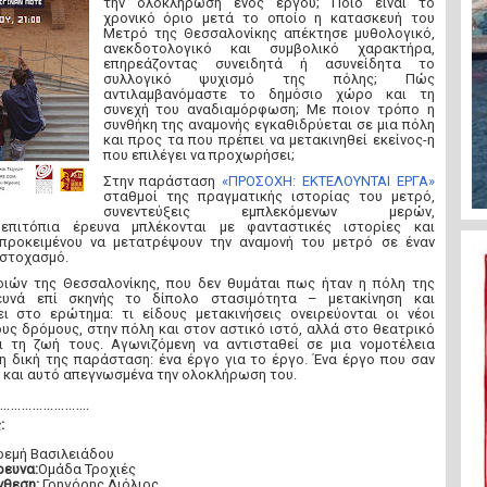
την ολοκλήρωση ενός έργου; Ποιο είναι το
χρονικό όριο μετά το οποίο η κατασκευή του
Μετρό της Θεσσαλονίκης απέκτησε μυθολογικό,
ανεκδοτολογικό και συμβολικό χαρακτήρα,
επηρεάζοντας συνειδητά ή ασυνείδητα το
συλλογικό ψυχισμό της πόλης; Πώς
αντιλαμβανόμαστε το δημόσιο χώρο και τη
συνεχή του αναδιαμόρφωση; Με ποιον τρόπο η
συνθήκη της αναμονής εγκαθιδρύεται σε μια πόλη
και προς τα που πρέπει να μετακινηθεί εκείνος-η
που επιλέγει να προχωρήσει;
Στην παράσταση
«ΠΡΟΣΟΧΗ: ΕΚΤΕΛΟΥΝΤΑΙ ΕΡΓΑ»
σταθμοί της πραγματικής ιστορίας του μετρό,
συνεντεύξεις εμπλεκόμενων μερών,
επιτόπια έρευνα μπλέκονται με φανταστικές ιστορίες και
προκειμένου να μετατρέψουν την αναμονή του μετρό σε έναν
 στοχασμό.
ιών της Θεσσαλονίκης, που δεν θυμάται πως ήταν η πόλη της
ευνά επί σκηνής το δίπολο στασιμότητα – μετακίνηση και
ι στο ερώτημα: τι είδους μετακινήσεις ονειρεύονται οι νέοι
υς δρόμους, στην πόλη και στον αστικό ιστό, αλλά στο θεατρικό
ι τη ζωή τους. Αγωνιζόμενη να αντισταθεί σε μια νομοτέλεια
τη δική της παράσταση: ένα έργο για το έργο. Ένα έργο που σαν
ι και αυτό απεγνωσμένα την ολοκλήρωση του.
…………………..
:
οεμή Βασιλειάδου
ρευνα:
Ομάδα Τροχιές
νθεση:
Γρηγόρης Λιόλιος