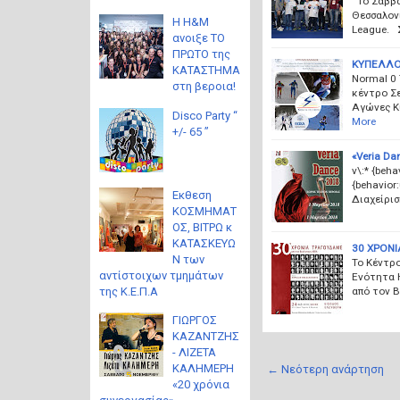
Το Σάββα
Θεσσαλονί
Η H&M
League. 
ανοιξε ΤΟ
ΠΡΩΤΟ της
ΚΥΠΕΛΛΟ
ΚΑΤΑΣΤΗΜΑ
Normal 0
στη βεροια!
κέντρο Σ
Αγώνες Κ
Disco Party “
More
+/- 65 ”
«Veria Da
v\:* {beha
{behavior
Eκθεση
Διαχείρισ
ΚΟΣΜΗΜΑΤ
ΟΣ, ΒΙΤΡΩ κ
ΚΑΤΑΣΚΕΥΩ
30 ΧΡΟΝΙ
Ν των
Το Κέντρο
αντίστοιχων τμημάτων
Ενότητα 
από τον 
της Κ.Ε.Π.Α
ΓΙΩΡΓΟΣ
ΚΑΖΑΝΤΖΗΣ
- ΛΙΖΕΤΑ
ΚΑΛΗΜΕΡΗ
← Νεότερη ανάρτηση
«20 χρόνια