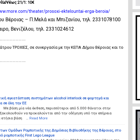
ρίων
έως 21/1: 10€
www.more.com/theater/prosoxi-ektelountai-erga-beroia/
υ Βέροιας – Π.Μελά και Μπιζανίου, τηλ. 2331078100
ιρο, Βενιζέλου, τηλ. 2331024612
…………………..
άτρου ΤΡΟΧΙΕΣ, σε συνεργασία με την ΚΕΠΑ Δήμου Βέροιας και το
…………………..
κή εγκατάσταση συστημάτων alcohol interlock σε φορτηγά και
α σε όλη την ΕΕ
Με βάση μία νέα έκθεση, περισσότεροι από 5.000 θάνατοι στην
ξακολουθούν να προκαλούνται από την οδήγηση υπό την επήρεια
ε ετήσια βάση …
Read More
 των Ομάδων Ρομποτικής της Δημόσιας Βιβλιοθήκης της Βέροιας, στο
ό ρομποτικής First Lego League