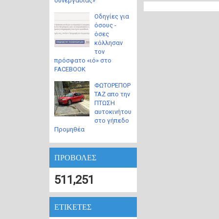
συνεργασίας»
Οδηγίες για
όσους -
όσες
κόλλησαν
τον
πρόσφατο «ιό» στο
FACEBOOK
ΦΩΤΟΡΕΠΟΡ
ΤΑΖ απο την
ΠΤΩΣΗ
αυτοκινήτου
στο γήπεδο
Προμηθέα
ΠΡΟΒΟΛΕΣ
511,251
ΕΤΙΚΕΤΕΣ