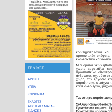
ερωτηματολόγια και 
προσωπικές σκέψεις, 
εναλλακτικό κοινωνικό
Μια ομάδα νέων ηθοπο
ΣΕΛΙΔΕΣ
χωρίς εργοτάξια, ερ
προσπαθείνα απαντήσε
άνθρωποι, όχι μόνο στο
ΑΡΧΙΚΗ
χώρο, την εργασία κα
παραίτησης, φτιάχνει 
κάθε άλλο έργο, ψάχνε
ΥΓΕΙΑ
………………………………………
ΚΟΙΝΩΝΙΚΑ
Ταυτότητα παράστασης
ΕΚΛΟΓΕΣ -
Σύλληψη-Σκηνοθεσία:
Ν
ΑΠΟΤΕΛΕΣΜΑΤΑ -
Πρωτότυπο κείμενο - Έ
ΕΙΔΗΣΕΙΣ
Πρωτότυπη μουσική σύ