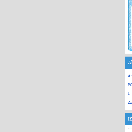
A
An
PO
U
Δι
Ι