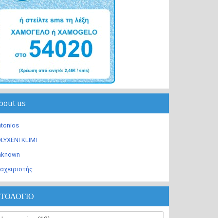
bout us
tonios
LYXENI KLIMI
nknown
αχειριστής
ΣΤΟΛΟΓΙΟ