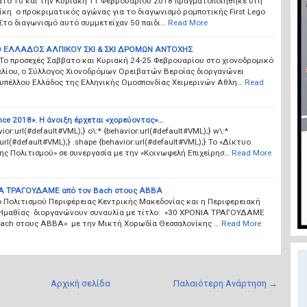
το 10 και την Κυριακή 11 Φεβρουαρίου 2018 πραγματοποιήθηκε στη
κη ο προκριματικός αγώνας για το διαγωνισμό ρομποτικής First Lego
Στο διαγωνισμό αυτό συμμετείχαν 50 παιδι…
Read More
 ΕΛΛΑΔΟΣ ΑΛΠΙΚΟΥ ΣΚΙ & ΣΚΙ ΔΡΟΜΩΝ ΑΝΤΟΧΗΣ
 Το προσεχές Σαββατο και Κυριακή 24-25 Φεβρουαρίου στο χιονοδρομικό
ελίου, ο Σύλλογος Χιονοδρόμων Ορειβατών Βεροίας διοργανώνει
υπέλλου Ελλάδος της Ελληνικής Ομοσπονδίας Χειμερινών Αθλη…
Read
nce 2018». Η άνοιξη έρχεται «χορεύοντας»…
vior:url(#default#VML);} o\:* {behavior:url(#default#VML);} w\:*
:url(#default#VML);} .shape {behavior:url(#default#VML);} Το «Δίκτυο
ης Πολιτισμού» σε συνεργασία με την «Κοινωφελή Επιχείρησ…
Read More
Α ΤΡΑΓΟΥΔΑΜΕ από τον Bach στους ABBA
 Πολιτισμού Περιφέρειας Κεντρικής Μακεδονίας και η Περιφερειακή
Ημαθίας διοργανώνουν συναυλία με τίτλο: «30 ΧΡΟΝΙΑ ΤΡΑΓΟΥΔΑΜΕ
Bach στους ABBA» με την Μικτή Χορωδία Θεσσαλονίκης …
Read More
Αρχική σελίδα
Παλαιότερη Ανάρτηση →