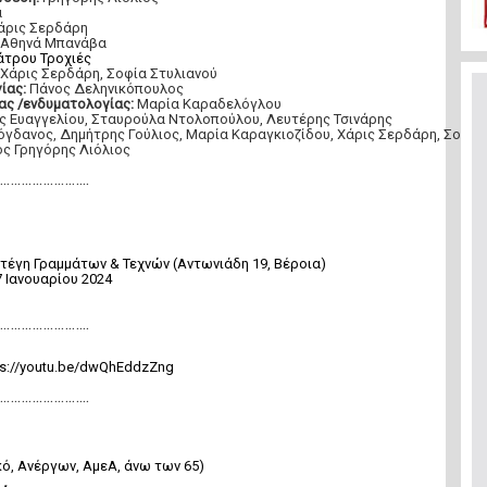
α
άρις Σερδάρη
Αθηνά Μπανάβα
άτρου Τροχιές
Χάρις Σερδάρη, Σοφία Στυλιανού
ίας:
Πάνος Δεληνικόπουλος
ς /ενδυματολογίας:
Μαρία Καραδελόγλου
 Ευαγγελίου, Σταυρούλα Ντολοπούλου, Λευτέρης Τσινάρης
γδανος, Δημήτρης Γούλιος, Μαρία Καραγκιοζίδου, Χάρις Σερδάρη, Σοφία
ός Γρηγόρης Λιόλιος
…………………..
τέγη Γραμμάτων & Τεχνών (Αντωνιάδη 19, Βέροια)
 Ιανουαρίου 2024
…………………..
ps://youtu.be/dwQhEddzZng
…………………..
ό, Ανέργων, ΑμεΑ, άνω των 65)