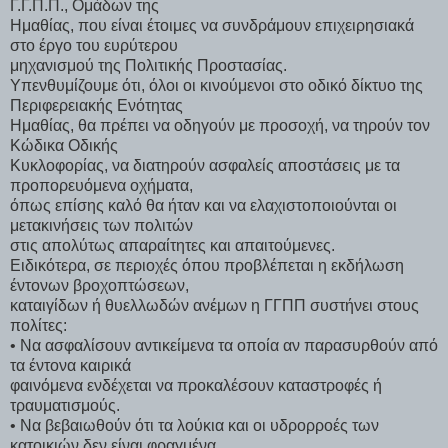
Γ.Γ.Π.Π., Ομάδων της
Ημαθίας, που είναι έτοιμες να συνδράμουν επιχειρησιακά
στο έργο του ευρύτερου
μηχανισμού της Πολιτικής Προστασίας.
Υπενθυμίζουμε ότι, όλοι οι κινούμενοι στο οδικό δίκτυο της
Περιφερειακής Ενότητας
Ημαθίας, θα πρέπει να οδηγούν με προσοχή, να τηρούν τον
Κώδικα Οδικής
Κυκλοφορίας, να διατηρούν ασφαλείς αποστάσεις με τα
προπορευόμενα οχήματα,
όπως επίσης καλό θα ήταν και να ελαχιστοποιούνται οι
μετακινήσεις των πολιτών
στις απολύτως απαραίτητες και απαιτούμενες.
Ειδικότερα, σε περιοχές όπου προβλέπεται η εκδήλωση
έντονων βροχοπτώσεων,
καταιγίδων ή θυελλωδών ανέμων η ΓΓΠΠ συστήνει στους
πολίτες:
• Να ασφαλίσουν αντικείμενα τα οποία αν παρασυρθούν από
τα έντονα καιρικά
φαινόμενα ενδέχεται να προκαλέσουν καταστροφές ή
τραυματισμούς.
• Να βεβαιωθούν ότι τα λούκια και οι υδρορροές των
κατοικιών δεν είναι φραγμένα