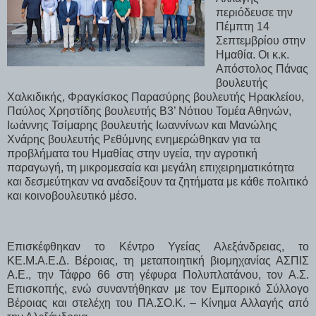
περιόδευσε την
Πέμπτη 14
Σεπτεμβρίου στην
Ημαθία. Οι κ.κ.
Απόστολος Πάνας
βουλευτής
Χαλκιδικής, Φραγκίσκος Παρασύρης βουλευτής Ηρακλείου,
Παύλος Χρηστίδης βουλευτής Β3’ Νότιου Τομέα Αθηνών,
Ιωάννης Τσίμαρης βουλευτής Ιωαννίνων και Μανώλης
Χνάρης βουλευτής Ρεθύμνης ενημερώθηκαν για τα
προβλήματα του Ημαθίας στην υγεία, την αγροτική
παραγωγή, τη μικρομεσαία και μεγάλη επιχειρηματικότητα
και δεσμεύτηκαν να αναδείξουν τα ζητήματα με κάθε πολιτικό
και κοινοβουλευτικό μέσο.
Επισκέφθηκαν το Κέντρο Υγείας Αλεξάνδρειας, το
ΚΕ.Μ.Α.Ε.Δ. Βέροιας, τη μεταποιητική βιομηχανίας ΑΣΠΙΣ
Α.Ε., την Τάφρο 66 στη γέφυρα Πολυπλατάνου, τον Α.Σ.
Επισκοπής, ενώ συναντήθηκαν με τον Εμπορικό Σύλλογο
Βέροιας και στελέχη του ΠΑ.ΣΟ.Κ. – Κίνημα Αλλαγής από