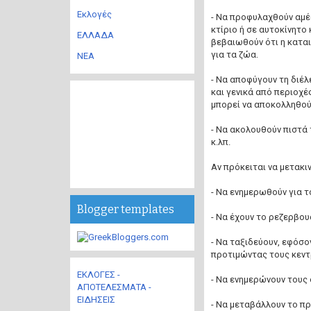
Εκλογές
- Να προφυλαχθούν αμέ
κτίριο ή σε αυτοκίνητο
ΕΛΛΑΔΑ
βεβαιωθούν ότι η καται
για τα ζώα.
ΝΕΑ
- Να αποφύγουν τη διέ
και γενικά από περιοχές
μπορεί να αποκολληθούν
- Να ακολουθούν πιστά
κ.λπ.
Αν πρόκειται να μετακι
- Να ενημερωθούν για τ
Blogger templates
- Να έχουν το ρεζερβου
- Να ταξιδεύουν, εφόσο
προτιμώντας τους κεντ
ΕΚΛΟΓΕΣ -
- Να ενημερώνουν τους 
ΑΠΟΤΕΛΕΣΜΑΤΑ -
ΕΙΔΗΣΕΙΣ
- Να μεταβάλλουν το π