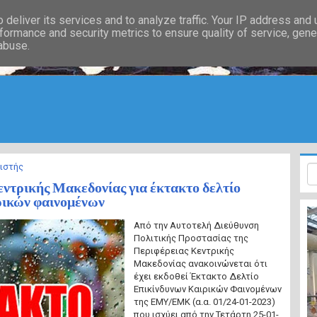
deliver its services and to analyze traffic. Your IP address and
formance and security metrics to ensure quality of service, gen
 abuse.
ιστής
ντρικής Μακεδονίας για έκτακτο δελτίο
ρικών φαινομένων
Από την Αυτοτελή Διεύθυνση
Πολιτικής Προστασίας της
Περιφέρειας Κεντρικής
Μακεδονίας ανακοινώνεται ότι
έχει εκδοθεί Έκτακτο Δελτίο
Επικίνδυνων Καιρικών Φαινομένων
της ΕΜΥ/ΕΜΚ (α.α. 01/24-01-2023)
που ισχύει από την Τετάρτη 25-01-