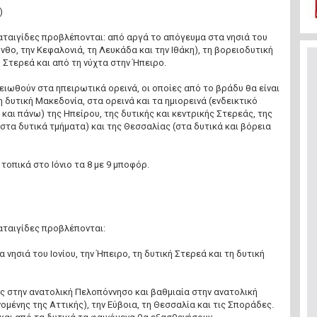
)
καταιγίδες προβλέπονται: από αργά το απόγευμα στα νησιά του
νθο, την Κεφαλονιά, τη Λευκάδα και την Ιθάκη), τη βορειοδυτική
 Στερεά και από τη νύχτα στην Ήπειρο.
ειωθούν στα ηπειρωτικά ορεινά, οι οποίες από το βράδυ θα είναι
 δυτική Μακεδονία, στα ορεινά και τα ημιορεινά (ενδεικτικό
και πάνω) της Ηπείρου, της δυτικής και κεντρικής Στερεάς, της
στα δυτικά τμήματα) και της Θεσσαλίας (στα δυτικά και βόρεια
 τοπικά στο Ιόνιο τα 8 με 9 μποφόρ.
καταιγίδες προβλέπονται:
α νησιά του Ιονίου, την Ήπειρο, τη δυτική Στερεά και τη δυτική
ς στην ανατολική Πελοπόννησο και βαθμιαία στην ανατολική
μένης της Αττικής), την Εύβοια, τη Θεσσαλία και τις Σποράδες.