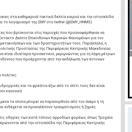
ιες στα καθημερινά τακτικά δελτία καιρού και την ιστοσελίδα
αι το λογαριασμό της ΕΜΥ στο twitter (@EMY_HNMS).
τες που βρίσκονται στις περιοχές που προαναφέρθηκαν να
Έκτακτο Δελτίο Επικίνδυνων Καιρικών Φαινομένων για τον
μετακινήσεων και των δραστηριοτήτων τους. Παράλληλα, η
ολιτικής Προστασίας της Περιφέρειας Κεντρικής Μακεδονίας
να είναι ιδιαίτερα προσεκτικοί, μεριμνώντας για τη λήψη μέτρων
νδύνους που προέρχονται από την εκδήλωση των έντονων
ι πολίτες:
 υδρορροές και τα φρεάτια έξω από το σπίτι τους δεν είναι
ύν κανονικά.
ίμενα τα οποία μπορεί να παρασυρθούν από τον άνεμο ή τη
ι ενδέχεται να προκαλέσουν τραυματισμούς ή ζημιές.
 τις οδηγίες των κατά τόπους αρμοδίων φορέων, όπως Τροχαία
ημερώνονται από την ιστοσελίδα της Περιφέρειας Κεντρικής