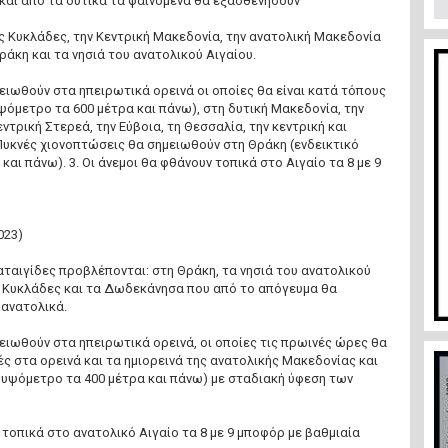
και από τα δυτικά τα φαινόμενα θα εξασθενήσουν
ς Κυκλάδες, την Κεντρική Μακεδονία, την ανατολική Μακεδονία
ράκη και τα νησιά του ανατολικού Αιγαίου.
ειωθούν στα ηπειρωτικά ορεινά οι οποίες θα είναι κατά τόπους
υψόμετρο τα 600 μέτρα και πάνω), στη δυτική Μακεδονία, την
εντρική Στερεά, την Εύβοια, τη Θεσσαλία, την κεντρική και
Πυκνές χιονοπτώσεις θα σημειωθούν στη Θράκη (ενδεικτικό
αι πάνω). 3. Οι άνεμοι θα φθάνουν τοπικά στο Αιγαίο τα 8 με 9
023)
καταιγίδες προβλέπονται: στη Θράκη, τα νησιά του ανατολικού
ές Κυκλάδες και τα Δωδεκάνησα που από το απόγευμα θα
οανατολικά.
ειωθούν στα ηπειρωτικά ορεινά, οι οποίες τις πρωινές ώρες θα
ές στα ορεινά και τα ημιορεινά της ανατολικής Μακεδονίας και
 υψόμετρο τα 400 μέτρα και πάνω) με σταδιακή ύφεση των
ν τοπικά στο ανατολικό Αιγαίο τα 8 με 9 μποφόρ με βαθμιαία