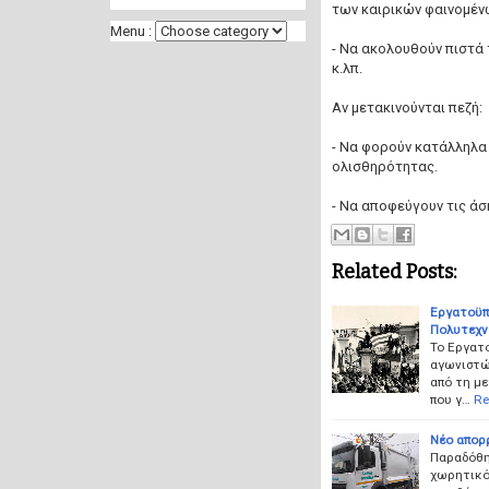
των καιρικών φαινομέν
Menu :
- Να ακολουθούν πιστά
κ.λπ.
Αν μετακινούνται πεζή:
- Να φορούν κατάλληλα
ολισθηρότητας.
- Να αποφεύγουν τις άσ
Related Posts:
Εργατοϋπα
Πολυτεχν
Το Εργατ
αγωνιστώ
από τη μ
που γ…
Re
Νέο απορ
Παραδόθη
χωρητικότ