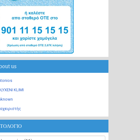
bout us
tonios
LYXENI KLIMI
nknown
αχειριστής
ΣΤΟΛΟΓΙΟ