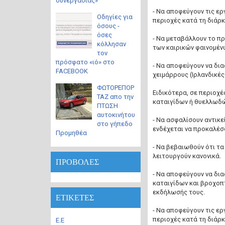
συνεργασίας»
- Να αποφεύγουν τις ερ
Οδηγίες για
περιοχές κατά τη διάρ
όσους -
όσες
- Να μεταβάλλουν το π
κόλλησαν
των καιρικών φαινομέν
τον
πρόσφατο «ιό» στο
- Να αποφεύγουν να δια
FACEBOOK
χειμάρρους (Ιρλανδικές
ΦΩΤΟΡΕΠΟΡ
Ειδικότερα, σε περιοχ
ΤΑΖ απο την
καταιγίδων ή θυελλωδώ
ΠΤΩΣΗ
αυτοκινήτου
- Να ασφαλίσουν αντικε
στο γήπεδο
ενδέχεται να προκαλέσ
Προμηθέα
- Να βεβαιωθούν ότι τα
λειτουργούν κανονικά.
ΠΡΟΒΟΛΕΣ
- Να αποφεύγουν να δια
καταιγίδων και βροχοπ
εκδήλωσής τους.
ΕΤΙΚΕΤΕΣ
- Να αποφεύγουν τις ερ
περιοχές κατά τη διάρ
Ε.Ε