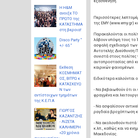
εξασθένηση.
Η H&M
ανοιξε ΤΟ
Περισσότερες λεπτομέρε
ΠΡΩΤΟ της
της ΕΜΥ (www.emy.gr) κ
ΚΑΤΑΣΤΗΜΑ
στη βεροια!
Παρακαλούνται οι πολί
λάβουν υπόψη τους το 
Disco Party “
ασφαλή σχεδιασμό των 
+/- 65 ”
Αυτοτελής Διεύθυνση Π
συνιστά στους πολίτες 
αυτοπροστασίας από κι
Eκθεση
καιρικών φαινομένων.
ΚΟΣΜΗΜΑΤ
ΟΣ, ΒΙΤΡΩ κ
Ειδικότερα καλούνται ο
ΚΑΤΑΣΚΕΥΩ
Ν των
- Να βεβαιωθούν ότι οι
αντίστοιχων τμημάτων
φραγμένα και λειτουργο
της Κ.Ε.Π.Α
- Να ασφαλίσουν αντικε
ΓΙΩΡΓΟΣ
ραγδαία βροχόπτωση κα
ΚΑΖΑΝΤΖΗΣ
- ΛΙΖΕΤΑ
- Να ακολουθούν πιστά
ΚΑΛΗΜΕΡΗ
κ.λπ., καθώς και να εν
«20 χρόνια
Μακεδονίας.