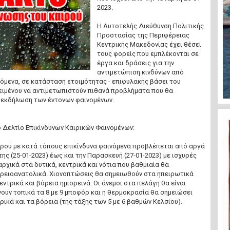
2023.
Η Αυτοτελής Διεύθυνση Πολιτικής
Προστασίας της Περιφέρειας
Κεντρικής Μακεδονίας έχει θέσει
τους φορείς που εμπλέκονται σε
έργα και δράσεις για την
αντιμετώπιση κινδύνων από
νόμενα, σε κατάσταση ετοιμότητας - επιφυλακής βάσει του
ειμένου να αντιμετωπιστούν πιθανά προβλήματα που θα
 εκδήλωση των έντονων φαινομένων.
 Δελτίο Επικίνδυνων Καιρικών Φαινομένων:
ιρού με κατά τόπους επικίνδυνα φαινόμενα προβλέπεται από αργά
ης (25-01-2023) έως και την Παρασκευή (27-01-2023) με ισχυρές
αρχικά στα δυτικά, κεντρικά και νότια που βαθμιαία θα
ρειοανατολικά. Χιονοπτώσεις θα σημειωθούν στα ηπειρωτικά
ντρικά και βόρεια ημιορεινά. Οι άνεμοι στα πελάγη θα είναι
νουν τοπικά τα 8 με 9 μποφόρ και η θερμοκρασία θα σημειώσει
ικά και τα βόρεια (της τάξης των 5 με 6 βαθμών Κελσίου).