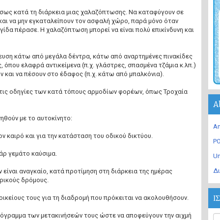
σως κατά τη διάρκεια μιας χαλαζόπτωσης. Να καταφύγουν σε
 και να μην εγκαταλείπουν τον ασφαλή χώρο, παρά μόνο όταν
γίδα πέρασε. Η χαλαζόπτωση μπορεί να είναι πολύ επικίνδυνη και
λευση κάτω από μεγάλα δέντρα, κάτω από αναρτημένες πινακίδες
, όπου ελαφρά αντικείμενα (π.χ. γλάστρες, σπασμένα τζάμια κ.λπ.)
 και να πέσουν στο έδαφος (π.χ. κάτω από μπαλκόνια).
 τις οδηγίες των κατά τόπους αρμοδίων φορέων, όπως Τροχαία
A
νηθούν με το αυτοκίνητο:
An
ον καιρό και για την κατάσταση του οδικού δικτύου.
PO
άρ γεμάτο καύσιμα.
U
Δι
ν είναι αναγκαίο, κατά προτίμηση στη διάρκεια της ημέρας
ρικούς δρόμους.
Ι
οικείους τους για τη διαδρομή που πρόκειται να ακολουθήσουν.
ρόγραμμα των μετακινήσεών τους ώστε να αποφεύγουν την αιχμή