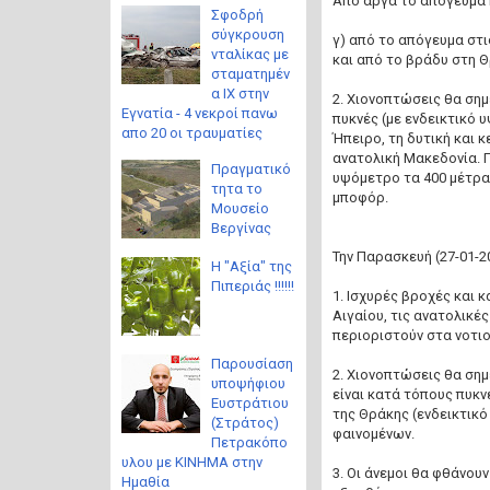
Από αργά το απόγευμα 
Σφοδρή
σύγκρουση
γ) από το απόγευμα στι
νταλίκας με
και από το βράδυ στη Θ
σταματημέν
α ΙΧ στην
2. Χιονοπτώσεις θα σημ
Εγνατία - 4 νεκροί πανω
πυκνές (με ενδεικτικό 
απο 20 οι τραυματίες
Ήπειρο, τη δυτική και κ
ανατολική Μακεδονία. 
Πραγματικό
υψόμετρο τα 400 μέτρα κ
τητα το
μποφόρ.
Μουσείο
Βεργίνας
Την Παρασκευή (27-01-2
Η "Αξία" της
Πιπεριάς !!!!!!
1. Ισχυρές βροχές και 
Αιγαίου, τις ανατολικ
περιοριστούν στα νοτι
Παρουσίαση
2. Χιονοπτώσεις θα σημ
υποψήφιου
είναι κατά τόπους πυκν
Ευστράτιου
της Θράκης (ενδεικτικό
(Στράτος)
φαινομένων.
Πετρακόπο
υλου με ΚΙΝΗΜΑ στην
3. Οι άνεμοι θα φθάνου
Ημαθία