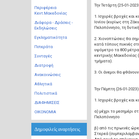
Την Τετάρτη (25-01-2023
Περιφέρεια
Κεντ.Μακεδονίας
1. Ισχυρές βροχές και 
Ιονίου (κυρίως στη Ζάκυ
Διάφορα - Δράσεις -
Πελοπόννησο, τη δυτική
Εκδηλώσεις
Εγκληματικότητα
2. Χιονοπτώσεις θα σημ
κατά τόπους πυκνές στη
Πιπεράτα
υψόμετρο τα 800 μέτρα 
κεντρικής Μακεδονίας (
Συνταγές
τμήματα).
Διατροφή
3. Οι άνεμοι θα φθάνουν
Ανακοινώσεις
Αθλητικά
Την Πέμπτη (26-01-2023)
Πολιτιστικά
1. Ισχυρές βροχές και 
ΔΙΑΦΗΜΙΣΕΙΣ
α) μέχρι το μεσημέρι στ
ΟΙΚΟΝΟΜΙΑ
Πελοπόννησο
β) από τις πρωινές ώρε
Δημοφιλείς αναρτήσεις
Στερεά (συμπεριλαμβανο