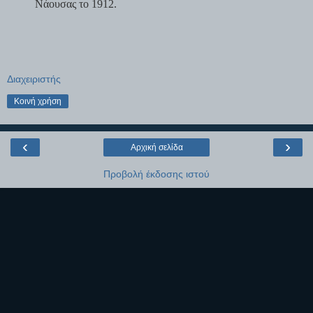
Νάουσας το 1912.
Διαχειριστής
Κοινή χρήση
‹
›
Αρχική σελίδα
Προβολή έκδοσης ιστού