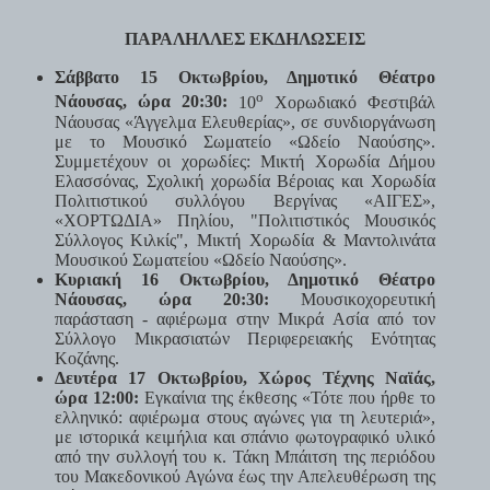
ΠΑΡΑΛΗΛΛΕΣ ΕΚΔΗΛΩΣΕΙΣ
Σάββατο 15 Οκτωβρίου, Δημοτικό Θέατρο
ο
Νάουσας, ώρα 20:30:
10
Χορωδιακό Φεστιβάλ
Νάουσας «Άγγελμα Ελευθερίας», σε συνδιοργάνωση
με το Μουσικό Σωματείο «Ωδείο Ναούσης».
Συμμετέχουν οι χορωδίες: Μικτή Χορωδία Δήμου
Ελασσόνας, Σχολική χορωδία Βέροιας και Χορωδία
Πολιτιστικού συλλόγου Βεργίνας «ΑΙΓΕΣ»,
«ΧΟΡΤΩΔΙΑ» Πηλίου, "Πολιτιστικός Μουσικός
Σύλλογος Κιλκίς", Μικτή Χορωδία & Μαντολινάτα
Μουσικού Σωματείου «Ωδείο Ναούσης».
Κυριακή 16 Οκτωβρίου, Δημοτικό Θέατρο
Νάουσας, ώρα 20:30:
Μουσικοχορευτική
παράσταση - αφιέρωμα στην Μικρά Ασία από τον
Σύλλογο Μικρασιατών Περιφερειακής Ενότητας
Κοζάνης.
Δευτέρα 17 Οκτωβρίου, Χώρος Τέχνης Ναϊάς,
ώρα 12:00:
Εγκαίνια της έκθεσης «Τότε που ήρθε το
ελληνικό: αφιέρωμα στους αγώνες για τη λευτεριά»,
με ιστορικά κειμήλια και σπάνιο φωτογραφικό υλικό
από την συλλογή του κ. Τάκη Μπάιτση της περιόδου
του Μακεδονικού Αγώνα έως την Απελευθέρωση της