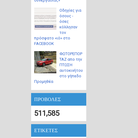
συνεργασίας»
Οδηγίες για
όσους -
όσες
κόλλησαν
τον
πρόσφατο «ιό» στο
FACEBOOK
ΦΩΤΟΡΕΠΟΡ
ΤΑΖ απο την
ΠΤΩΣΗ
αυτοκινήτου
στο γήπεδο
Προμηθέα
ΠΡΟΒΟΛΕΣ
511,585
ΕΤΙΚΕΤΕΣ