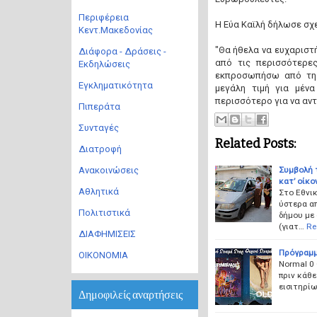
Περιφέρεια
Η Εύα Καϊλή δήλωσε σχ
Κεντ.Μακεδονίας
"Θα ήθελα να ευχαριστ
Διάφορα - Δράσεις -
από τις περισσότερε
Εκδηλώσεις
εκπροσωπήσω από τη 
Εγκληματικότητα
μεγάλη τιμή για μέν
περισσότερο για να αν
Πιπεράτα
Συνταγές
Related Posts:
Διατροφή
Συμβολή 
Ανακοινώσεις
κατ’ οίκο
Αθλητικά
Στο Εθνι
ύστερα απ
Πολιτιστικά
δήμου με
(γιατ…
Re
ΔΙΑΦΗΜΙΣΕΙΣ
Πρόγραμμ
ΟΙΚΟΝΟΜΙΑ
Normal 0 
πριν κάθε
εισιτηρίω
Δημοφιλείς αναρτήσεις