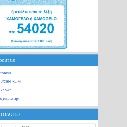
bout us
tonios
LYXENI KLIMI
nknown
αχειριστής
ΣΤΟΛΟΓΙΟ