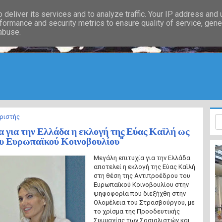
deliver its services and to analyze traffic. Your IP address and
formance and security metrics to ensure quality of service, gen
 abuse.
ριστής
α για την Ελλάδα η εκλογή της Εύας Καϊλή ως
υ Ευρωπαϊκού Κοινοβουλίου"
Μεγάλη επιτυχία για την Ελλάδα
αποτελεί η εκλογή της Εύας Καϊλή
στη θέση της Αντιπροέδρου του
Ευρωπαϊκού Κοινοβουλίου στην
ψηφοφορία που διεξήχθη στην
Ολομέλεια του Στρασβούργου, με
το χρίσμα της Προοδευτικής
Συμμαχίας των Σοσιαλιστών και