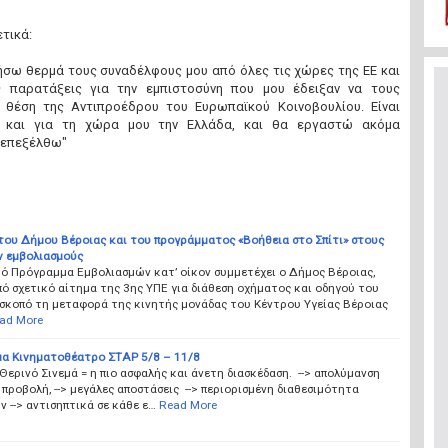
ετικά:
ήσω θερμά τους συναδέλφους μου από όλες τις χώρες της ΕΕ και
ς παρατάξεις για την εμπιστοσύνη που μου έδειξαν να τους
θέση της Αντιπροέδρου του Ευρωπαϊκού Κοινοβουλίου. Είναι
α και για τη χώρα μου την Ελλάδα, και θα εργαστώ ακόμα
τεπεξέλθω"
του Δήμου Βέροιας και του προγράμματος «Βοήθεια στο Σπίτι» στους
ν εμβολιασμούς
κό Πρόγραμμα Εμβολιασμών κατ’ οίκον συμμετέχει ο Δήμος Βέροιας,
ό σχετικό αίτημα της 3ης ΥΠΕ για διάθεση οχήματος και οδηγού του
 σκοπό τη μεταφορά της κινητής μονάδας του Κέντρου Υγείας Βέροιας
ad More
α Κινηματοθέατρο ΣΤΑΡ 5/8 – 11/8
Θερινό Σινεμά = η πιο ασφαλής και άνετη διασκέδαση. --> απολύμανση
 προβολή, --> μεγάλες αποστάσεις --> περιορισμένη διαθεσιμότητα
ν --> αντισηπτικά σε κάθε ε…
Read More