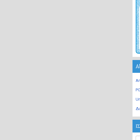
A
An
PO
U
Δι
Ι