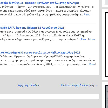
ροχαίο δυστύχημα - Βέροια : Εκτέλεση εντάλματος σύλληψης
δυστύχημα Πέμπτη 12 Αυγούστου 2021 και ώρα περίπου 19.45΄στο 1ο
ρο της επαρχιακής οδού Πενταπλατάνου – Ελευθεροχωρίου Πέλλας, η
μοτοσικλέτα που οδηγούσε 48χρονος ημεδαπός συγκρούσθηκε…
Read
ολές ΕΛΓΑ έως την Πέμπτη 12 Αυγούστου 2021
ραξία Συνεταιρισμών Ομάδων Παραγωγών Ν Ημαθίας σας ενημερώνει
την Πέμπτη 12 Αυγούστου 2021 θα καταβληθεί από τον ΕΛΓΑ η
ολή των αποζημιώσεων για τις ζημιές στις παραγωγές από…
Read More
κά λοίμωξης από τον ιό του Δυτικού Νείλου, περίοδος 2021
Ο Εθνικός Οργανισμός Δημόσιας Υγείας (ΕΟΔΥ) ενημερώνει ότι
ηκαν στη χώρα μας τα πρώτα τρία περιστατικά λοίμωξης από τον ιό του
είλου για την περίοδο μετάδοσης 2021, στην Περιφερειακή Ενότ…
Read
Αρχική σελίδα
Παλαιότερη Ανάρτηση →