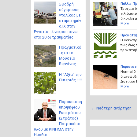
Πέλλα : Τ
Σφοδρή
Τροχαίο 
σύγκρουση
χιλιόμετ
νταλίκας με
δίκυκλη 
σταματημέν
More
α ΙΧ στην
Εγνατία - 4 νεκροί πανω
Προκαταβ
απο 20 οι τραυματίες
Η Κοινοπ
πως έως 
Πραγματικό
προκαταβ
τητα το
Μουσείο
Βεργίνας
Περιστατι
Normal 0 
Η "Αξία" της
διαγνώσθ
Πιπεριάς !!!!!!
Δυτικού Ν
More
Παρουσίαση
υποψήφιου
← Νεότερη ανάρτηση
Ευστράτιου
(Στράτος)
Πετρακόπο
υλου με ΚΙΝΗΜΑ στην
Ημαθία