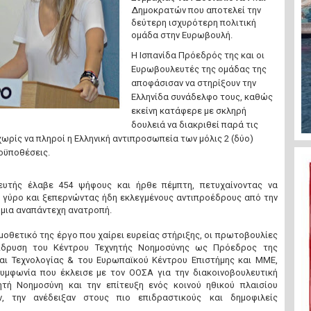
Δημοκρατών που αποτελεί την
δεύτερη ισχυρότερη πολιτική
ομάδα στην Ευρωβουλή.
Η Ισπανίδα Πρόεδρός της και οι
Ευρωβουλευτές της ομάδας της
αποφάσισαν να στηρίξουν την
Ελληνίδα συνάδελφο τους, καθώς
εκείνη κατάφερε με σκληρή
δουλειά να διακριθεί παρά τις
χωρίς να πληροί η Ελληνική αντιπροσωπεία των μόλις 2 (δύο)
οϋποθέσεις.
ευτής έλαβε 454 ψήφους και ήρθε πέμπτη, πετυχαίνοντας να
 γύρο και ξεπερνώντας ήδη εκλεγμένους αντιπροέδρους από την
 μια αναπάντεχη ανατροπή.
μοθετικό της έργο που χαίρει ευρείας στήριξης, οι πρωτοβουλίες
ίδρυση του Κέντρου Τεχνητής Νοημοσύνης ως Πρόεδρος της
και Τεχνολογίας & του Ευρωπαϊκού Κέντρου Επιστήμης και ΜΜΕ,
συμφωνία που έκλεισε με τον ΟΟΣΑ για την διακοινοβουλευτική
ητή Νοημοσύνη και την επίτευξη ενός κοινού ηθικού πλαισίου
, την ανέδειξαν στους πιο επιδραστικούς και δημοφιλείς