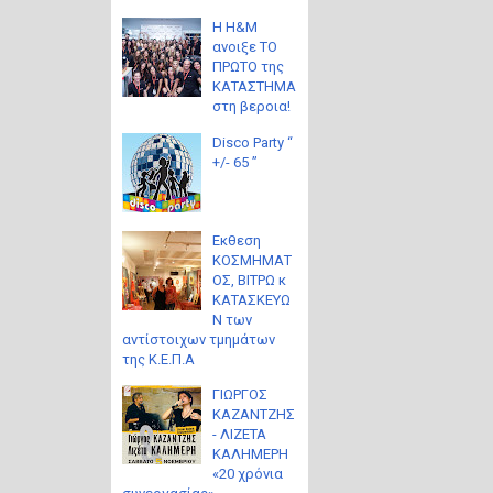
Η H&M
ανοιξε ΤΟ
ΠΡΩΤΟ της
ΚΑΤΑΣΤΗΜΑ
στη βεροια!
Disco Party “
+/- 65 ”
Eκθεση
ΚΟΣΜΗΜΑΤ
ΟΣ, ΒΙΤΡΩ κ
ΚΑΤΑΣΚΕΥΩ
Ν των
αντίστοιχων τμημάτων
της Κ.Ε.Π.Α
ΓΙΩΡΓΟΣ
ΚΑΖΑΝΤΖΗΣ
- ΛΙΖΕΤΑ
ΚΑΛΗΜΕΡΗ
«20 χρόνια