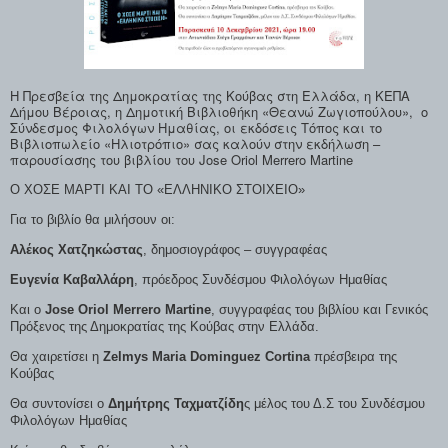
Η Πρεσβεία της Δημοκρατίας της Κούβας στη Ελλάδα, η ΚΕΠΑ
Δήμου Βέροιας, η Δημοτική Βιβλιοθήκη «Θεανώ Ζωγιοπούλου», ο
Σύνδεσμος Φιλολόγων Ημαθίας, οι εκδόσεις Τόπος και το
Βιβλιοπωλείο «Ηλιοτρόπιο» σας καλούν στην εκδήλωση –
παρουσίασης του βιβλίου του Jose Oriol Merrero Martine
Ο ΧΟΣΕ ΜΑΡΤΙ ΚΑΙ ΤΟ «ΕΛΛΗΝΙΚΟ ΣΤΟΙΧΕΙΟ»
Για το βιβλίο θα μιλήσουν οι:
Αλέκος Χατζηκώστας
, δημοσιογράφος – συγγραφέας
Ευγενία Καβαλλάρη
, πρόεδρος Συνδέσμου Φιλολόγων Ημαθίας
Και ο
Jose Oriol Merrero Martine
, συγγραφέας του βιβλίου και Γενικός
Πρόξενος της Δημοκρατίας της Κούβας στην Ελλάδα.
Θα χαιρετίσει η
Zelmys Maria Dominguez Cortina
πρέσβειρα της
Κούβας
Θα συντονίσει ο
Δημήτρης Ταχματζίδη
ς μέλος του Δ.Σ του Συνδέσμου
Φιλολόγων Ημαθίας