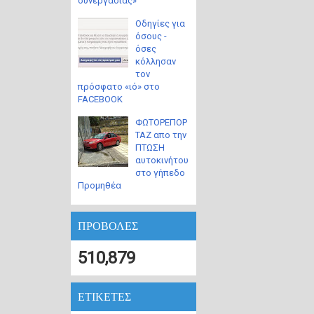
συνεργασίας»
Οδηγίες για
όσους -
όσες
κόλλησαν
τον
πρόσφατο «ιό» στο
FACEBOOK
ΦΩΤΟΡΕΠΟΡ
ΤΑΖ απο την
ΠΤΩΣΗ
αυτοκινήτου
στο γήπεδο
Προμηθέα
ΠΡΟΒΟΛΕΣ
510,879
ΕΤΙΚΕΤΕΣ