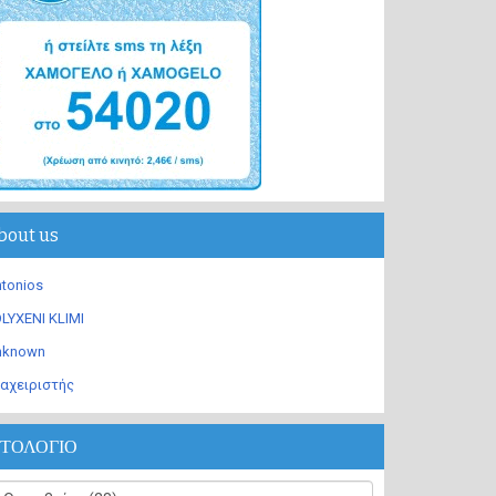
bout us
tonios
LYXENI KLIMI
nknown
αχειριστής
ΣΤΟΛΟΓΙΟ