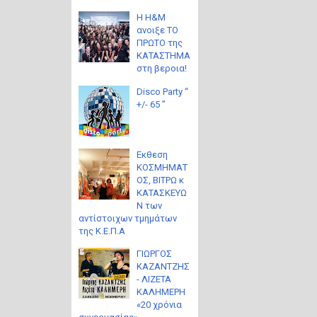
Η H&M
ανοιξε ΤΟ
ΠΡΩΤΟ της
ΚΑΤΑΣΤΗΜΑ
στη βεροια!
Disco Party “
+/- 65 ”
Eκθεση
ΚΟΣΜΗΜΑΤ
ΟΣ, ΒΙΤΡΩ κ
ΚΑΤΑΣΚΕΥΩ
Ν των
αντίστοιχων τμημάτων
της Κ.Ε.Π.Α
ΓΙΩΡΓΟΣ
ΚΑΖΑΝΤΖΗΣ
- ΛΙΖΕΤΑ
ΚΑΛΗΜΕΡΗ
«20 χρόνια