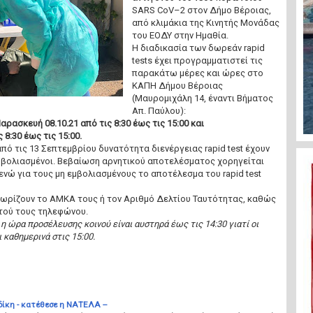
SARS CoV–2 στον Δήμο Βέροιας,
από κλιμάκια της Κινητής Μονάδας
του ΕΟΔΥ στην Ημαθία.
Η διαδικασία των δωρεάν rapid
tests έχει προγραμματιστεί τις
παρακάτω μέρες και ώρες στο
ΚΑΠΗ Δήμου Βέροιας
(Μαυρομιχάλη 14, έναντι Βήματος
Απ. Παύλου):
ρασκευή 08.10.21 από τις 8:30 έως τις 15:00 και
 8:30 έως τις 15:00.
πό τις 13 Σεπτεμβρίου δυνατότητα διενέργειας rapid test έχουν
εμβολιασμένοι. Βεβαίωση αρνητικού αποτελέσματος χορηγείται
νώ για τους μη εμβολιασμένους το αποτέλεσμα του rapid test
γνωρίζουν τo ΑΜΚΑ τους ή τον Αριθμό Δελτίου Ταυτότητας, καθώς
ητού τους τηλεφώνου.
 η ώρα προσέλευσης κοινού είναι αυστηρά έως τις 14:30 γιατί οι
καθημερινά στις 15:00.
δίκη - κατέθεσε η ΝΑΤΕΛΑ --