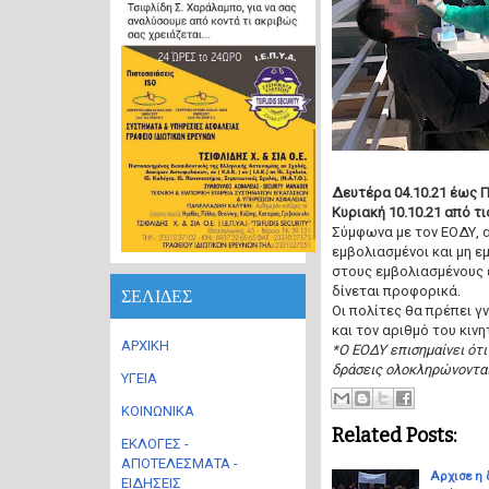
Δευτέρα 04.10.21 έως Πα
Κυριακή 10.10.21 από τις
Σύμφωνα με τον ΕΟΔΥ, α
εμβολιασμένοι και μη 
στους εμβολιασμένους ε
δίνεται προφορικά.
ΣΕΛΙΔΕΣ
Οι πολίτες θα πρέπει 
και τον αριθμό του κιν
ΑΡΧΙΚΗ
*Ο ΕΟΔΥ επισημαίνει ότι
δράσεις ολοκληρώνονται 
ΥΓΕΙΑ
ΚΟΙΝΩΝΙΚΑ
Related Posts:
ΕΚΛΟΓΕΣ -
ΑΠΟΤΕΛΕΣΜΑΤΑ -
Αρχισε η 
ΕΙΔΗΣΕΙΣ