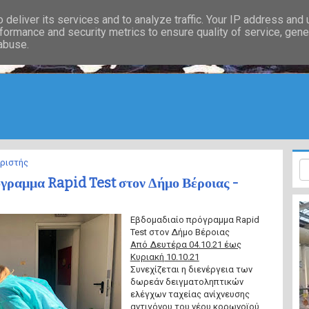
deliver its services and to analyze traffic. Your IP address and
formance and security metrics to ensure quality of service, gen
 abuse.
ιριστής
γραμμα Rapid Test στον Δήμο Βέροιας -
Εβδομαδιαίο πρόγραμμα Rapid
Test στον Δήμο Βέροιας
Από Δευτέρα 04.10.21 έως
Κυριακή 10.10.21
Συνεχίζεται η διενέργεια των
δωρεάν δειγματοληπτικών
ελέγχων ταχείας ανίχνευσης
αντιγόνου του νέου κορωνοϊού