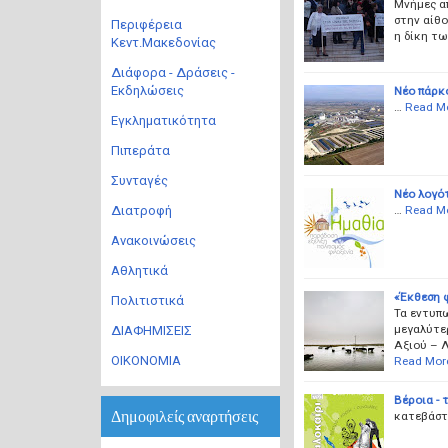
Μνήμες απ
στην αίθ
Περιφέρεια
η δίκη τω
Κεντ.Μακεδονίας
Διάφορα - Δράσεις -
Εκδηλώσεις
Νέο πάρκ
…
Read M
Εγκληματικότητα
Πιπεράτα
Συνταγές
Νέο λογότυ
…
Read M
Διατροφή
Ανακοινώσεις
Αθλητικά
«Έκθεση 
Πολιτιστικά
Τα εντυπω
μεγαλύτερ
ΔΙΑΦΗΜΙΣΕΙΣ
Αξιού – 
ΟΙΚΟΝΟΜΙΑ
Read Mor
Βέροια - τ
Δημοφιλείς αναρτήσεις
κατεβάστε