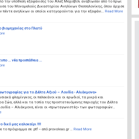
ό την υπόθεση εξαφάνισης του Άλεξ Μεχισβίλι αναβίωσαν από το πρωί
ουσα του Μονομελούς Δικαστηρίου Ανηλίκων Θεσσαλονίκης, όπου άρχισε
ν πέντε ανηλίκων οι οποίοι κατηγορούνται για την εξαφάνι…
Read More
ο βιομηχανίας στο Πλατύ
ore
πο ... νέα προσπάθεια ...
ore
φωτογραφίας για το Δέλτα Αξιού – Λουδία - Αλιάκμονα»
σιακά φλαμίνγκος, οι πελεκάνοι και οι ερωδιοί, τα μικρά και
α ζώα, αλλά και τα τοπία της προστατευόμενης περιοχής του Δέλτα
Λουδία – Αλιάκμονα, είναι οι «πρωταγωνιστές» των φωτογραφιών…
e
ο δικό μας καλοκαίρι !!!!
 το πρόγραμμα σε .ptf -- από provoleas.gr …
Read More