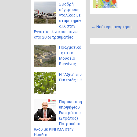
Σφοδρή
σύγκρουση
νταλίκας με
σταματημέν
α ΙΧ στην
← Νεότερη ανάρτηση
Εγνατία - 4 νεκροί πανω
απο 20 οι τραυματίες
Πραγματικό
τητα το
Μουσείο
Βεργίνας
Η "Αξία" της
Πιπεριάς !!!!!!
Παρουσίαση
υποψήφιου
Ευστράτιου
(Στράτος)
Πετρακόπο
υλου με ΚΙΝΗΜΑ στην
Ημαθία