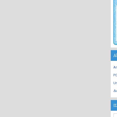
A
An
PO
U
Δι
Ι