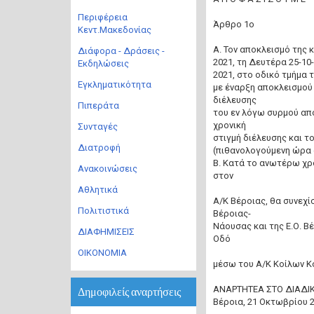
Περιφέρεια
Άρθρο 1ο
Κεντ.Μακεδονίας
Α. Τον αποκλεισμό της 
Διάφορα - Δράσεις -
2021, τη Δευτέρα 25-10-
Εκδηλώσεις
2021, στο οδικό τμήμα 
Εγκληματικότητα
με έναρξη αποκλεισμού 
διέλευσης
Πιπεράτα
του εν λόγω συρμού από
χρονική
Συνταγές
στιγμή διέλευσης και τ
Διατροφή
(πιθανολογούμενη ώρα απ
Β. Κατά το ανωτέρω χρ
Ανακοινώσεις
στον
Αθλητικά
Α/Κ Βέροιας, θα συνεχί
Πολιτιστικά
Βέροιας-
Νάουσας και της Ε.Ο. 
ΔΙΑΦΗΜΙΣΕΙΣ
Οδό
ΟΙΚΟΝΟΜΙΑ
μέσω του Α/Κ Κοίλων Κ
ANAΡΤΗΤΕΑ ΣΤΟ ΔΙΑΔΙ
Δημοφιλείς αναρτήσεις
Βέροια, 21 Οκτωβρίου 