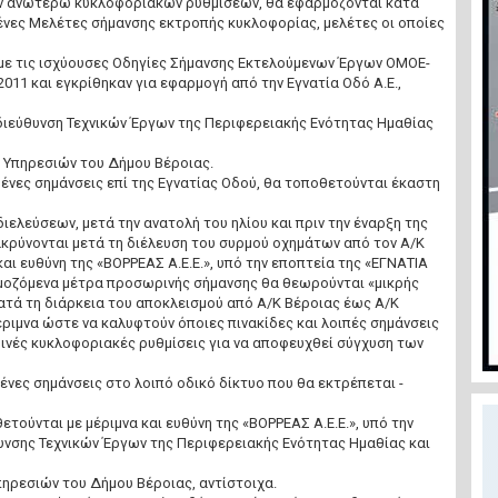
ων ανωτέρω κυκλοφοριακών ρυθμίσεων, θα εφαρμόζονται κατά
ένες Μελέτες σήμανσης εκτροπής κυκλοφορίας, μελέτες οι οποίες
ε τις ισχύουσες Οδηγίες Σήμανσης Εκτελούμενων Έργων ΟΜΟΕ-
2011 και εγκρίθηκαν για εφαρμογή από την Εγνατία Οδό Α.Ε.,
διεύθυνση Τεχνικών Έργων της Περιφερειακής Ενότητας Ημαθίας
ν Υπηρεσιών του Δήμου Βέροιας.
ένες σημάνσεις επί της Εγνατίας Οδού, θα τοποθετούνται έκαστη
ελεύσεων, μετά την ανατολή του ηλίου και πριν την έναρξη της
ακρύνονται μετά τη διέλευση του συρμού οχημάτων από τον Α/Κ
και ευθύνη της «ΒΟΡΡΕΑΣ Α.Ε.Ε.», υπό την εποπτεία της «ΕΓΝΑΤΙΑ
ρμοζόμενα μέτρα προσωρινής σήμανσης θα θεωρούνται «μικρής
κατά τη διάρκεια του αποκλεισμού από Α/Κ Βέροιας έως Α/Κ
ριμνα ώστε να καλυφτούν όποιες πινακίδες και λοιπές σημάνσεις
ρινές κυκλοφοριακές ρυθμίσεις για να αποφευχθεί σύγχυση των
ένες σημάνσεις στο λοιπό οδικό δίκτυο που θα εκτρέπεται -
ετούνται με μέριμνα και ευθύνη της «ΒΟΡΡΕΑΣ Α.Ε.Ε.», υπό την
υνσης Τεχνικών Έργων της Περιφερειακής Ενότητας Ημαθίας και
ηρεσιών του Δήμου Βέροιας, αντίστοιχα.