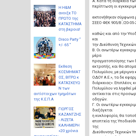
Α. Κατά τη διάρκεια τ
περίπτωση οι εγκεκριμ
Η H&M
ανοιξε ΤΟ
εκπονήθηκαν σύμφωνα μ
ΠΡΩΤΟ της
ΣΕΕΟ ΦΕΚ 905/Β ́/20-05-
ΚΑΤΑΣΤΗΜΑ
στη βεροια!
καθώς και από την Υπο
και
Disco Party “
την Διεύθυνση Τεχνικώ
+/- 65 ”
Β. Οι ανωτέρω εγκεκριμ
μέρα
πραγματοποίησης των δι
Eκθεση
εκτροπής, και θα απομ
ΚΟΣΜΗΜΑΤ
Πολυμύλου, με μέριμνα 
ΟΣ, ΒΙΤΡΩ κ
ΟΔΟΥ Α.Ε.», τα δε εφα
ΚΑΤΑΣΚΕΥΩ
διάρκειας». Επιπλέον, 
Ν των
Πολυμύλου να ληφθεί μέ
αντίστοιχων τμημάτων
αντίκειται στις προσω
της Κ.Ε.Π.Α
οδηγών.
Γ. Οι ανωτέρω εγκεκριμ
ΓΙΩΡΓΟΣ
διεξάγεται
ΚΑΖΑΝΤΖΗΣ
η κυκλοφορία, θα τοποθ
- ΛΙΖΕΤΑ
εποπτεία της Υποδιεύθ
ΚΑΛΗΜΕΡΗ
της
«20 χρόνια
Διεύθυνσης Τεχνικών Υπ