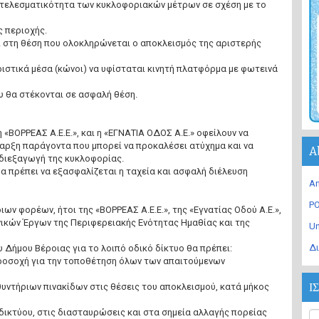
ποτελεσματικότητα των κυκλοφοριακών μέτρων σε σχέση με το
ς περιοχής.
ει στη θέση που ολοκληρώνεται ο αποκλεισμός της αριστερής
ιστικά μέσα (κώνοι) να υφίσταται κινητή πλατφόρμα με φωτεινά
υ θα στέκονται σε ασφαλή θέση.
 «ΒΟΡΡΕΑΣ Α.Ε.Ε.», και η «ΕΓΝΑΤΙΑ ΟΔΟΣ Α.Ε.» οφείλουν να
παρξη παράγοντα που μπορεί να προκαλέσει ατύχημα και να
A
 διεξαγωγή της κυκλοφορίας.
α πρέπει να εξασφαλίζεται η ταχεία και ασφαλή διέλευση
An
PO
ιων φορέων, ήτοι της «ΒΟΡΡΕΑΣ Α.Ε.Ε.», της «Εγνατίας Οδού Α.Ε.»,
νικών Έργων της Περιφερειακής Ενότητας Ημαθίας και της
U
Δι
 Δήμου Βέροιας για το λοιπό οδικό δίκτυο θα πρέπει:
 προσοχή για την τοποθέτηση όλων των απαιτούμενων
Ι
υντήριων πινακίδων στις θέσεις του αποκλεισμού, κατά μήκος
δικτύου, στις διασταυρώσεις και στα σημεία αλλαγής πορείας