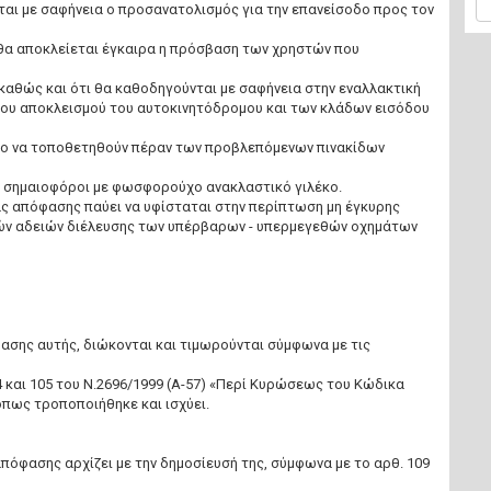
ται με σαφήνεια ο προσανατολισμός για την επανείσοδο προς τον
 θα αποκλείεται έγκαιρα η πρόσβαση των χρηστών που
καθώς και ότι θα καθοδηγούνται με σαφήνεια στην εναλλακτική
 του αποκλεισμού του αυτοκινητόδρομου και των κλάδων εισόδου
μο να τοποθετηθούν πέραν των προβλεπόμενων πινακίδων
 σημαιοφόροι με φωσφορούχο ανακλαστικό γιλέκο.
ας απόφασης παύει να υφίσταται στην περίπτωση μη έγκυρης
ών αδειών διέλευσης των υπέρβαρων - υπερμεγεθών οχημάτων
ασης αυτής, διώκονται και τιμωρούνται σύμφωνα με τις
04 και 105 του Ν.2696/1999 (Α-57) «Περί Κυρώσεως του Κώδικα
όπως τροποποιήθηκε και ισχύει.
πόφασης αρχίζει με την δημοσίευσή της, σύμφωνα με το αρθ. 109