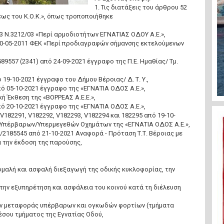
1. Τις διατάξεις του άρθρου 52
εως του Κ.Ο.Κ.», όπως τροποποιήθηκε
ι 3 Ν.3212/03 «Περί αρμοδιοτήτων ΕΓΝΑΤΙΑΣ ΟΔΟΥ Α.Ε.»,
ό 20-05-2011 ΦΕΚ «Περί προδιαγραφών σήμανσης εκτελούμενων
7/589557 (2341) από 24-09-2021 έγγραφο της Π.Ε. Ημαθίας/ Τμ.
πό 19-10-2021 έγγραφο του Δήμου Βέροιας/ Δ. Τ. Υ.,
από 05-10-2021 έγγραφο της «ΕΓΝΑΤΙΑ ΟΔΟΣ Α.Ε.»,
ική Έκθεση της «ΒΟΡΡΕΑΣ Α.Ε.Ε.»,
από 20-10-2021 έγγραφο της «ΕΓΝΑΤΙΑ ΟΔΟΣ Α.Ε.»,
0, V182291, V182292, V182293, V182294 και 182295 από 19-10-
 Υπέρβαρων/Υπερμεγεθών Οχημάτων της «ΕΓΝΑΤΙΑ ΟΔΟΣ Α.Ε.»,
21/2185545 από 21-10-2021 Αναφορά - Πρόταση Τ.Τ. Βέροιας με
α την έκδοση της παρούσης,
ομαλή και ασφαλή διεξαγωγή της οδικής κυκλοφορίας, την
την εξυπηρέτηση και ασφάλεια του κοινού κατά τη διέλευση
 μεταφοράς υπέρβαρων και ογκωδών φορτίων (τμήματα
έσου τμήματος της Εγνατίας Οδού,