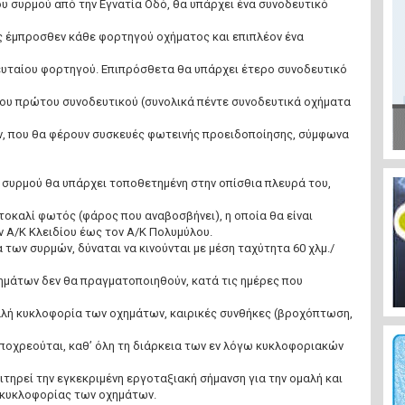
ου συρμού από την Εγνατία Οδό, θα υπάρχει ένα συνοδευτικό
ς έμπροσθεν κάθε φορτηγού οχήματος και επιπλέον ένα
ευταίου φορτηγού. Επιπρόσθετα θα υπάρχει έτερο συνοδευτικό
ου πρώτου συνοδευτικού (συνολικά πέντε συνοδευτικά οχήματα
, που θα φέρουν συσκευές φωτεινής προειδοποίησης, σύμφωνα
 συρμού θα υπάρχει τοποθετημένη στην οπίσθια πλευρά του,
οκαλί φωτός (φάρος που αναβοσβήνει), η οποία θα είναι
 Α/Κ Κλειδίου έως τον Α/Κ Πολυμύλου.
 των συρμών, δύναται να κινούνται με μέση ταχύτητα 60 χλμ./
χημάτων δεν θα πραγματοποιηθούν, κατά τις ημέρες που
μαλή κυκλοφορία των οχημάτων, καιρικές συνθήκες (βροχόπτωση,
 υποχρεούται, καθ’ όλη τη διάρκεια των εν λόγω κυκλοφοριακών
πιτηρεί την εγκεκριμένη εργοταξιακή σήμανση για την ομαλή και
 κυκλοφορίας των οχημάτων.