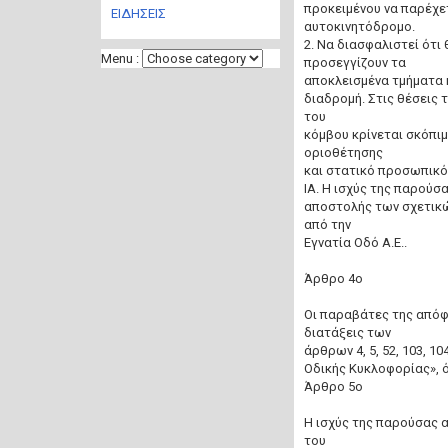
προκειμένου να παρέχε
ΕΙΔΗΣΕΙΣ
αυτοκινητόδρομο.
2. Να διασφαλιστεί ότι
Menu :
προσεγγίζουν τα
αποκλεισμένα τμήματα 
διαδρομή. Στις θέσεις
του
κόμβου κρίνεται σκόπι
οριοθέτησης
και στατικό προσωπικό
ΙΑ. Η ισχύς της παρούσ
αποστολής των σχετικ
από την
Εγνατία Οδό Α.Ε..
Άρθρο 4ο
Οι παραβάτες της απόφ
διατάξεις των
άρθρων 4, 5, 52, 103, 1
Οδικής Κυκλοφορίας», 
Άρθρο 5ο
Η ισχύς της παρούσας α
του