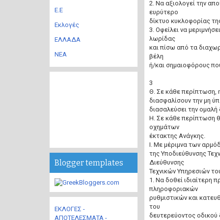
2. Να αξιολογεί την α
Ε.Ε
ευρύτερο
δίκτυο κυκλοφορίας τη
Εκλογές
3. Οφείλει να μεριμνήσ
λωρίδας
ΕΛΛΑΔΑ
και πίσω από τα διαχωρ
ΝΕΑ
βέλη
ή/και σημαιοφόρους πο
3
Θ. Σε κάθε περίπτωση, η
διασφαλίσουν την μη ύ
διασαλεύσει την ομαλή
Η. Σε κάθε περίπτωση θ
οχημάτων
έκτακτης Ανάγκης.
Ι. Με μέριμνα των αρμόδ
της Υποδιεύθυνσης Τεχ
Blogger templates
Διεύθυνσης
Τεχνικών Υπηρεσιών του
1. Να δοθεί ιδιαίτερη
πληροφοριακών
ρυθμιστικών και κατευθ
του
ΕΚΛΟΓΕΣ -
δευτερεύοντος οδικού 
ΑΠΟΤΕΛΕΣΜΑΤΑ -