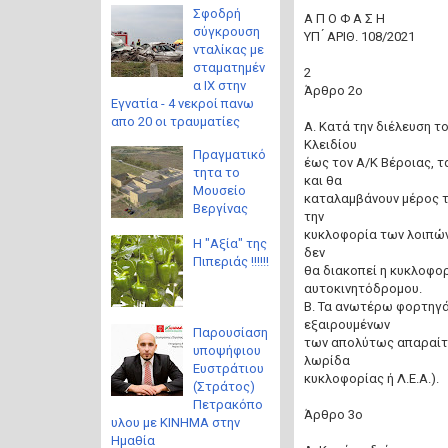
Σφοδρή
Α Π Ο Φ Α Σ Η
σύγκρουση
ΥΠ ́ ΑΡΙΘ. 108/2021
νταλίκας με
σταματημέν
2
α ΙΧ στην
Άρθρο 2ο
Εγνατία - 4 νεκροί πανω
απο 20 οι τραυματίες
Α. Κατά την διέλευση τ
Κλειδίου
Πραγματικό
έως τον Α/Κ Βέροιας, τ
τητα το
και θα
Μουσείο
καταλαμβάνουν μέρος τη
Βεργίνας
την
κυκλοφορία των λοιπών
Η "Αξία" της
δεν
Πιπεριάς !!!!!!
θα διακοπεί η κυκλοφο
αυτοκινητόδρομου.
Β. Τα ανωτέρω φορτηγά
εξαιρουμένων
Παρουσίαση
των απολύτως απαραίτη
υποψήφιου
λωρίδα
Ευστράτιου
κυκλοφορίας ή Λ.Ε.Α.).
(Στράτος)
Πετρακόπο
Άρθρο 3ο
υλου με ΚΙΝΗΜΑ στην
Ημαθία