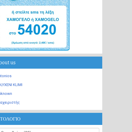
bout us
tonios
LYXENI KLIMI
nknown
αχειριστής
ΣΤΟΛΟΓΙΟ