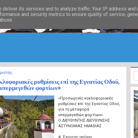
deliver its services and to analyze traffic. Your IP address and
formance and security metrics to ensure quality of service, gen
 abuse.
ριστής
λοφοριακές ρυθμίσεις επί της Εγνατίας Οδού,
 υπερμεγεθών φορτίων»
«Προσωρινές κυκλοφοριακές
ρυθμίσεις επί της Εγνατίας Οδού,
για τη μεταφορά
υπερμεγεθών φορτίων»
Ο ΔΙΕΥΘΥΝΤΗΣ ΔΙΕΥΘΥΝΣΗΣ
ΑΣΤΥΝΟΜΙΑΣ ΗΜΑΘΙΑΣ
Α. Έχοντας υπόψη: