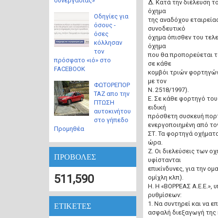
συνεργασίας»
Δ. Κατά την διέλευση τ
όχημα
Οδηγίες για
της αναδόχου εταιρεία
όσους -
συνοδευτικό
όσες
όχημα όπισθεν του τελ
κόλλησαν
όχημα
τον
που θα προπορεύεται τ
πρόσφατο «ιό» στο
σε κάθε
FACEBOOK
κομβόι τριών φορτηγών
με τον
ΦΩΤΟΡΕΠΟΡ
Ν. 2518/1997).
ΤΑΖ απο την
Ε. Σε κάθε φορτηγό του
ΠΤΩΣΗ
ειδική
αυτοκινήτου
πρόσθετη συσκευή πορτ
στο γήπεδο
ενεργοποιημένη από τον
Προμηθέα
ΣΤ. Τα φορτηγά οχήματα
ώρα.
Ζ. Οι διελεύσεις των ο
ΠΡΟΒΟΛΕΣ
υφίστανται
επικίνδυνες, για την ο
511,590
ομίχλη κλπ).
Η. Η «ΒΟΡΡΕΑΣ Α.Ε.Ε.»,
ρυθμίσεων:
1. Να συντηρεί και να ε
ΕΤΙΚΕΤΕΣ
ασφαλή διεξαγωγή της