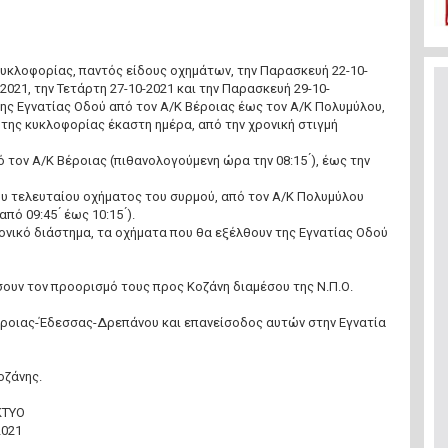
κυκλοφορίας, παντός είδους οχημάτων, την Παρασκευή 22-10-
2021, την Τετάρτη 27-10-2021 και την Παρασκευή 29-10-
της Εγνατίας Οδού από τον Α/Κ Βέροιας έως τον Α/Κ Πολυμύλου,
της κυκλοφορίας έκαστη ημέρα, από την χρονική στιγμή
 τον Α/Κ Βέροιας (πιθανολογούμενη ώρα την 08:15 ́), έως την
ου τελευταίου οχήματος του συρμού, από τον Α/Κ Πολυμύλου
ό 09:45 ́ έως 10:15 ́).
ονικό διάστημα, τα οχήματα που θα εξέλθουν της Εγνατίας Οδού
σουν τον προορισμό τους προς Κοζάνη διαμέσου της Ν.Π.Ο.
Βέροιας-Έδεσσας-Δρεπάνου και επανείσοδος αυτών στην Εγνατία
οζάνης.
ΚΤΥΟ
2021