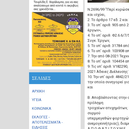
Ν.2696/99 "Περί κυρώσ
και ισχύει,
2. Το άρθρο 17 εδ. 2 κα
3. Το υπ’ αριθ. 905 απ
έργων»,
4. Το υπ’ αριθ. Φ2.6.6/
Συγκ. Έργων,
5. Το υπ’ αριθ. 31784 α
6. Το υπ’ αριθ. 103908 
7. Την από 08-2021 Τεχν
8. Το υπ’ αριθ. 104454 
9. Τις υπ’ αριθ. V18229
2021 Άδειες Διέλευσης
10. Την υπ’ αριθ. 4842/
ΣΕΛΙΔΕΣ
την οποία συνηγορεί γι
και
ΑΡΧΙΚΗ
Β. Αποβλέποντας στην 
ΥΓΕΙΑ
πρόληψη
τροχαίων ατυχημάτων, 
ΚΟΙΝΩΝΙΚΑ
συρμού
ΕΚΛΟΓΕΣ -
υπερμεγεθών φορτηγών
ΑΠΟΤΕΛΕΣΜΑΤΑ -
ανεμογεννήτριας), διαμ
ΕΙΔΗΣΕΙΣ
Α Π Ο Φ Α Σ Ι Ζ Ο Υ Μ Ε